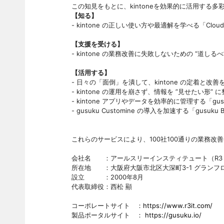
この知見をもとに、kintoneを効果的に活用する
【知る】
- kintone の正しい使い方や最適解を学べる「Cloud Un
【支援を受ける】
- kintone の業務改善に失敗しないための “道し
【活用する】
- 日々の「面倒」を潰して、kintone の定着と改善を加
- kintone の運用を崩さず、情報を ”見せたい形” に
- kintone アプリやデータを効率的に管理する「gusuk
- gusuku Customine の導入を加速する「gusuku B
これらのサービスにより、100社100通りの業務改
会社名 ：アールスリーインスティテュート（R3 Insti
所在地 ：大阪府大阪市北区大深町3-1 グランフロン
設立 ：2000年8月
代表取締役：西松 顯
コーポレートサイト ：
https://www.r3it.com/
製品ポータルサイト ：
https://gusuku.io/