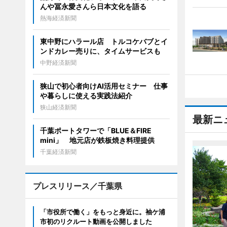
んや冨永愛さんら日本文化を語る
熱海経済新聞
東中野にハラール店 トルコケバブとイ
ンドカレー売りに、タイムサービスも
中野経済新聞
狭山で初心者向けAI活用セミナー 仕事
や暮らしに使える実践法紹介
狭山経済新聞
最新ニ
千葉ポートタワーで「BLUE＆FIRE
mini」 地元店が鉄板焼き料理提供
千葉経済新聞
プレスリリース／千葉県
「市役所で働く」をもっと身近に。袖ケ浦
市初のリクルート動画を公開しました