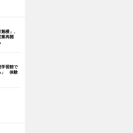
東魁楼」、
営業再開
も
境学習館で
る」 体験