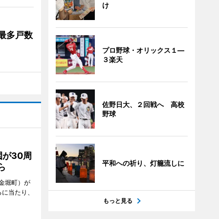
け
最多戸数
プロ野球・オリックス１―
３楽天
佐野日大、２回戦へ 高校
野球
が30周
平和への祈り、灯籠流しに
ら
金堀町）が
るに当たり、
もっと見る