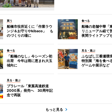
買う
食べる
船橋市役所近くに「作業ラウ
船橋の老舗中華「
ンジ＆お守りやkibaco」 も
リニューアル経て
のづくりの場に
夜間ライトアップ
食べる
見る・遊ぶ
「船橋のなし」今シーズン初
ふなばし三番瀬環
出荷 今年は雨に恵まれ大玉
特別展「海を食べ
傾向に
ゲームや展示など
見る・遊ぶ
プラレール「東葉高速鉄道
2000系」発売へ 30周年記
念で再販
もっと見る