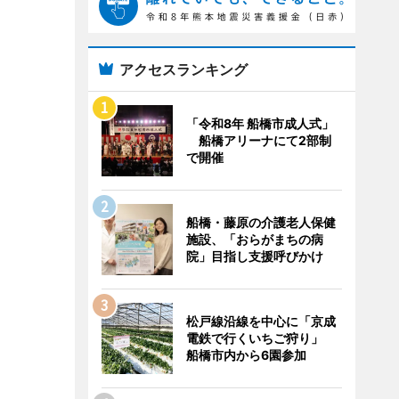
アクセスランキング
「令和8年 船橋市成人式」
船橋アリーナにて2部制
で開催
船橋・藤原の介護老人保健
施設、「おらがまちの病
院」目指し支援呼びかけ
松戸線沿線を中心に「京成
電鉄で行くいちご狩り」
船橋市内から6園参加