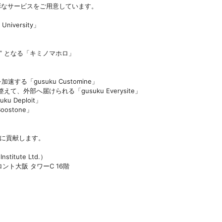
多彩なサービスをご用意しています。
iversity」
るべ” となる「キミノマホロ」
速する「gusuku Customine」
整えて、外部へ届けられる「gusuku Everysite」
u Deploit」
oostone」
善に貢献します。
tute Ltd.）
ト大阪 タワーC 16階