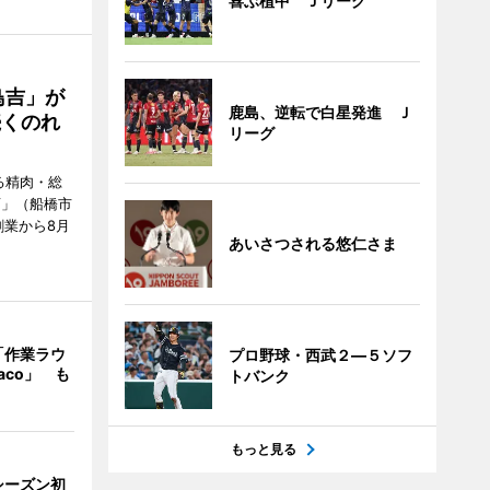
喜ぶ植中 Ｊリーグ
鳥吉」が
鹿島、逆転で白星発進 Ｊ
続くのれ
リーグ
る精肉・総
店」（船橋市
創業から8月
あいさつされる悠仁さま
「作業ラウ
プロ野球・西武２―５ソフ
aco」 も
トバンク
もっと見る
シーズン初