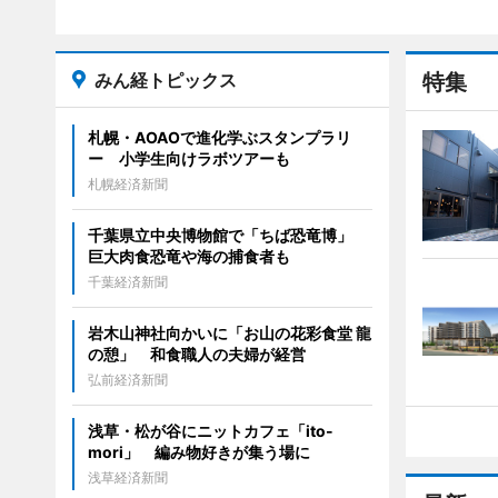
みん経トピックス
特集
札幌・AOAOで進化学ぶスタンプラリ
ー 小学生向けラボツアーも
札幌経済新聞
千葉県立中央博物館で「ちば恐竜博」
巨大肉食恐竜や海の捕食者も
千葉経済新聞
岩木山神社向かいに「お山の花彩食堂 龍
の憩」 和食職人の夫婦が経営
弘前経済新聞
浅草・松が谷にニットカフェ「ito-
mori」 編み物好きが集う場に
浅草経済新聞