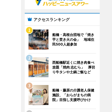
アクセスランキング
船橋・高根台団地で「焼き
芋と焚き火の会」 地域住
民500人超参加
西船橋駅近くに焼き肉食べ
放題「焼肉 志むら」 厚切
り牛タンや土鍋ご飯など
船橋・藤原の介護老人保健
施設、「おらがまちの病
院」目指し支援呼びかけ