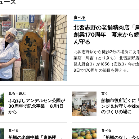
ュース
食べる
北習志野の老舗精肉店「
創業170周年 幕末から
ん守る
北習志野駅から徒歩2分の場所にあ
菜店「鳥吉（とりきち） 北習志野
習志野台3）が1856（安政3）年の
8日で170周年の節目を迎える。
見る・遊ぶ
買う
ふなばしアンデルセン公園が
船橋市役所近くに
30周年で記念事業 8月1日
ンジ＆お守りやkib
から
のづくりの場に
食べる
食べる
船橋の老舗中華「東魁楼」、
「船橋のなし」今