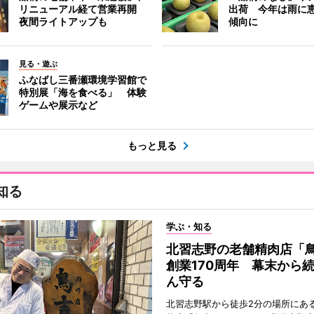
リニューアル経て営業再開
出荷 今年は雨に
夜間ライトアップも
傾向に
見る・遊ぶ
ふなばし三番瀬環境学習館で
特別展「海を食べる」 体験
ゲームや展示など
もっと見る
知る
学ぶ・知る
北習志野の老舗精肉店「
創業170周年 幕末から
ん守る
北習志野駅から徒歩2分の場所にあ