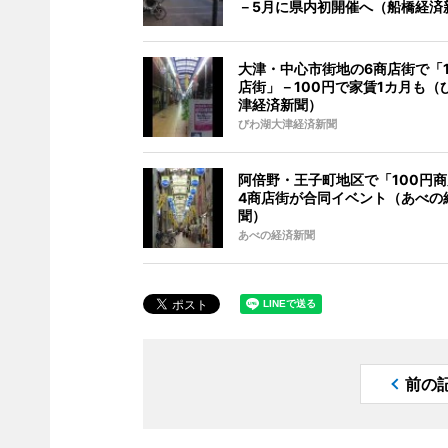
－5月に県内初開催へ（船橋経済
大津・中心市街地の6商店街で「1
店街」－100円で家賃1カ月も（
津経済新聞）
びわ湖大津経済新聞
阿倍野・王子町地区で「100円
4商店街が合同イベント（あべの
聞）
あべの経済新聞
前の