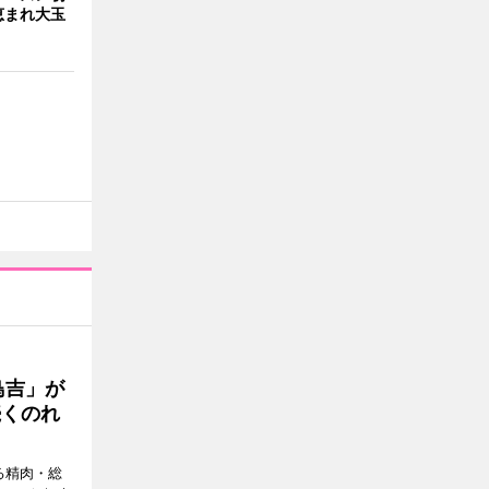
恵まれ大玉
鳥吉」が
続くのれ
る精肉・総