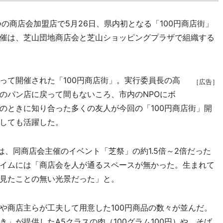
商店会加盟店で5月26日、県内初となる「100円商店街」
催は、芝山団地商店会と芝山ショッピングプラザで組織する
て開催された「100円商店街」。実行委員長の高
［広告］
のパン店に戻って間もないころ、市内のNPOにボ
のときに知り合った多くの友人が今回の「100円商店街」開
しても活躍した。
、同商店会主催のイベント「芝祭」の約1.5倍～2倍だった
イムには「商店会を人が通るスペースが無かった。生まれて
見たことの無い光景だった」と。
商店主らが工夫して用意した100円商品の数々が並んだ。
」が提供したA5クラスの肉（100グラム100円）や、そば