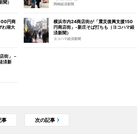
新聞）
岡崎経済新聞
00円商
横浜市内24商店街が「震災復興支援150
びわ湖大
円商店街」-新庄そば打ちも（ヨコハマ経
済新聞）
ヨコハマ経済新聞
商店街」－
経済新
記事
次の記事