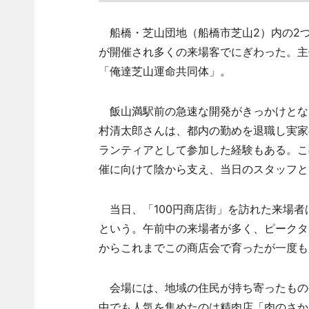
船橋・芝山団地（船橋市芝山2）内の2つの
が開催され多くの来場客でにぎわった。主
「俺達芝山運命共同体」。
飯山満駅前の急速な開発がきっかけとなっ
村清太郎さんは、都内の勤めを退職し実家
ランティアとして参加した経験もある。こ
催に向けて陰から支え、当日のスタッフと
当日、「100円商店街」を訪れた来場者は
という。午前中の来場者が多く、ピークタ
からこれまでこの商店会で育ったが一度も
会場には、地域の住民が持ち寄ったものや
中でも人気を集めたのは精肉店「肉のさかき