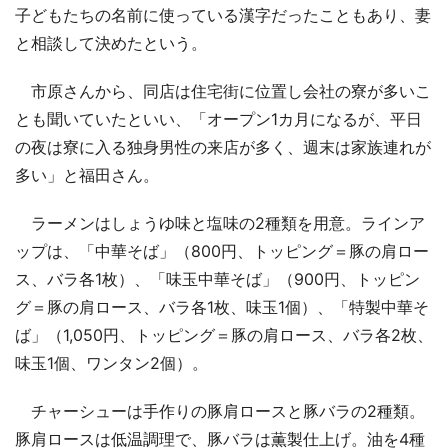
子どもたちの名前に使っている漢字だったこともあり、妻
と相談して決めたという。
市原さんから、同店は住宅街に位置し会社の寮が多いこ
とも聞いていたといい、「オープン1カ月になるが、平日
の夜は寮に入る独身男性の来店が多く、週末は家族連れが
多い」と福田さん。
ラーメンはしょうゆ味と塩味の2種類を用意。ラインア
ップは、「中華そば」（800円、トッピング＝豚の肩ロー
ス、バラ各1枚）、「味玉中華そば」（900円、トッピン
グ＝豚の肩ロース、バラ各1枚、味玉1個）、「特製中華そ
ば」（1,050円、トッピング＝豚の肩ロース、バラ各2枚、
味玉1個、ワンタン2個）。
チャーシューは手作りの豚肩ロースと豚バラの2種類。
豚肩ロースは低温調理で、豚バラは薫製仕上げ。油を4種