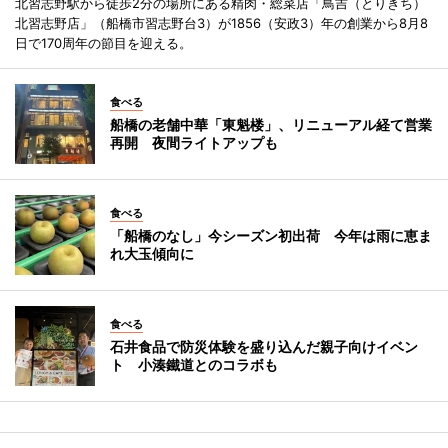
北習志野駅から徒歩2分の場所にある精肉・総菜店「鳥吉（とりきち）
北習志野店」（船橋市習志野台3）が1856（安政3）年の創業から8月8
日で170周年の節目を迎える。
食べる
船橋の老舗中華「東魁楼」、リニューアル経て営業
再開 夜間ライトアップも
食べる
「船橋のなし」今シーズン初出荷 今年は雨に恵ま
れ大玉傾向に
食べる
石井食品で防災体験を盛り込んだ親子向けイベン
ト 小湊鐵道とのコラボも