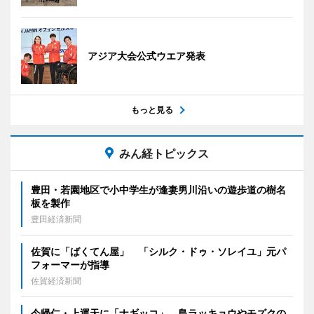
アジア大会公式ウエア発表
もっと見る
みん経トピックス
豊田・若園地区で小中学生が逢妻男川沿いの遊歩道の樹名
板を製作
豊田経済新聞
佐賀に「ばくてん屋」 「シルク・ドゥ・ソレイユ」元パ
フォーマーが指導
佐賀経済新聞
今帰仁・上運天に「ナギッコ」 島ラッキョウやモズクの