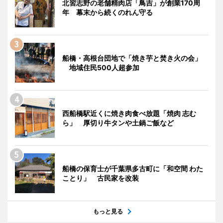
北習志野の老舗精肉店「鳥吉」が創業170周
年 幕末から続くのれん守る
船橋・高根台団地で「焼き芋と焚き火の会」
地域住民500人超参加
西船橋駅近くに焼き肉食べ放題「焼肉 志む
ら」 厚切り牛タンや土鍋ご飯など
船橋の保育士が千葉県多古町に「和空間 わた
ことり」 古民家を改装
もっと見る