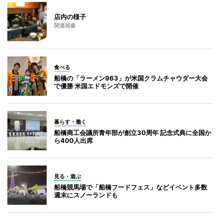
店内の様子
関連画像
食べる
船橋の「ラーメン963」が米国クラムチャウダー大会
で優勝 米国エドモンズで開催
暮らす・働く
船橋商工会議所青年部が創立30周年 記念式典に全国か
ら400人出席
見る・遊ぶ
船橋競馬場で「船橋フードフェス」などイベント多数
週末にスノーランドも