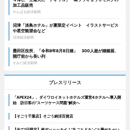
加工品販売
やんばる経済新聞
沼津「淡島ホテル」が夏限定イベント イラストサービス
や星空観望会など
沼津経済新聞
墨田区役所、「令和8年8月8日婚」 300人超が婚姻届、
開庁前から長い列
すみだ経済新聞
プレスリリース
「APEX24」、ダイワロイネットホテルズ運営4ホテルへ導入開
始 訪日客の“スーツケース問題”解決へ
【そごう千葉店】そごう納涼百貨店
【全て1日限定】超デッッッカイ！“丸ごとドカン”と乗せちゃい