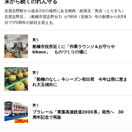
末から続くのれん守る
北習志野駅から徒歩2分の場所にある精肉・総菜店「鳥吉（とりきち）
北習志野店」（船橋市習志野台3）が1856（安政3）年の創業から8月8
日で170周年の節目を迎える。
買う
船橋市役所近くに「作業ラウンジ＆お守りや
kibaco」 ものづくりの場に
買う
「船橋のなし」今シーズン初出荷 今年は雨に恵ま
れ大玉傾向に
買う
プラレール「東葉高速鉄道2000系」発売へ 30
周年記念で再販