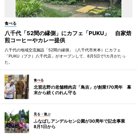
食べる
八千代「52間の縁側」にカフェ「PUKU」 自家焙
煎コーヒーやカレー提供
八千代の地域交流施設「52間の縁側」（八千代市米本）にカフェ
「PUKU（プク）八千代店」がオープンして、8月5日で1カ月がたっ
た。
食べる
北習志野の老舗精肉店「鳥吉」が創業170周年 幕
末から続くのれん守る
見る・遊ぶ
ふなばしアンデルセン公園が30周年で記念事業
8月1日から