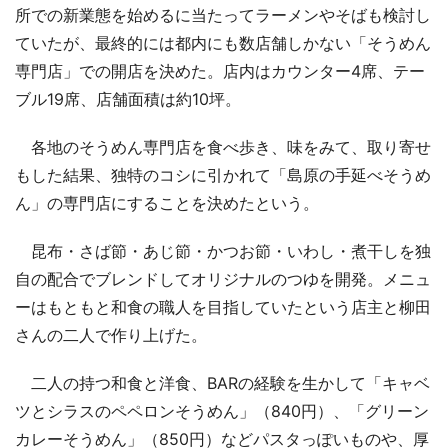
所での新業態を始めるに当たってラーメンやそばも検討し
ていたが、最終的には都内にも数店舗しかない「そうめん
専門店」での開店を決めた。店内はカウンター4席、テー
ブル19席、店舗面積は約10坪。
各地のそうめん専門店を食べ歩き、味をみて、取り寄せ
もした結果、独特のコシに引かれて「島原の手延べそうめ
ん」の専門店にすることを決めたという。
昆布・さば節・あじ節・かつお節・いわし・煮干しを独
自の配合でブレンドしてオリジナルのつゆを開発。メニュ
ーはもともと和食の職人を目指していたという店主と柳田
さんの二人で作り上げた。
二人の持つ和食と洋食、BARの経験を生かして「キャベ
ツとシラスのペペロンそうめん」（840円）、「グリーン
カレーそうめん」（850円）などパスタっぽいものや、厚