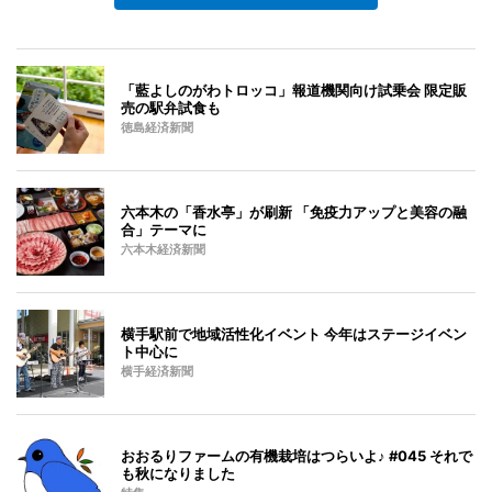
「藍よしのがわトロッコ」報道機関向け試乗会 限定販
売の駅弁試食も
徳島経済新聞
六本木の「香水亭」が刷新 「免疫力アップと美容の融
合」テーマに
六本木経済新聞
横手駅前で地域活性化イベント 今年はステージイベン
ト中心に
横手経済新聞
おおるりファームの有機栽培はつらいよ♪ #045 それで
も秋になりました