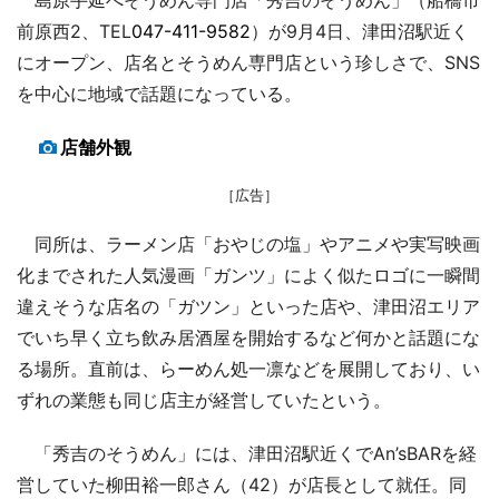
前原西2、TEL
047-411-9582
）が9月4日、津田沼駅近く
にオープン、店名とそうめん専門店という珍しさで、SNS
を中心に地域で話題になっている。
店舗外観
［広告］
同所は、ラーメン店「おやじの塩」やアニメや実写映画
化までされた人気漫画「ガンツ」によく似たロゴに一瞬間
違えそうな店名の「ガツン」といった店や、津田沼エリア
でいち早く立ち飲み居酒屋を開始するなど何かと話題にな
る場所。直前は、らーめん処一凛などを展開しており、い
ずれの業態も同じ店主が経営していたという。
「秀吉のそうめん」には、津田沼駅近くでAn’sBARを経
営していた柳田裕一郎さん（42）が店長として就任。同