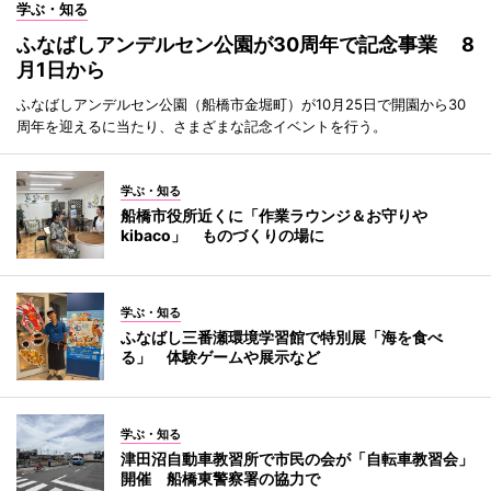
学ぶ・知る
ふなばしアンデルセン公園が30周年で記念事業 8
月1日から
ふなばしアンデルセン公園（船橋市金堀町）が10月25日で開園から30
周年を迎えるに当たり、さまざまな記念イベントを行う。
学ぶ・知る
船橋市役所近くに「作業ラウンジ＆お守りや
kibaco」 ものづくりの場に
学ぶ・知る
ふなばし三番瀬環境学習館で特別展「海を食べ
る」 体験ゲームや展示など
学ぶ・知る
津田沼自動車教習所で市民の会が「自転車教習会」
開催 船橋東警察署の協力で