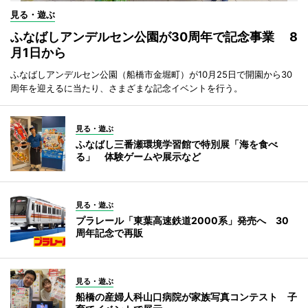
見る・遊ぶ
ふなばしアンデルセン公園が30周年で記念事業 8
月1日から
ふなばしアンデルセン公園（船橋市金堀町）が10月25日で開園から30
周年を迎えるに当たり、さまざまな記念イベントを行う。
見る・遊ぶ
ふなばし三番瀬環境学習館で特別展「海を食べ
る」 体験ゲームや展示など
見る・遊ぶ
プラレール「東葉高速鉄道2000系」発売へ 30
周年記念で再販
見る・遊ぶ
船橋の産婦人科山口病院が家族写真コンテスト 子