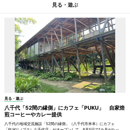
見る・遊ぶ
見る・遊ぶ
八千代「52間の縁側」にカフェ「PUKU」 自家焙
煎コーヒーやカレー提供
八千代の地域交流施設「52間の縁側」（八千代市米本）にカフェ
「PUKU（プク）八千代店」がオープンして、8月5日で1カ月がたっ