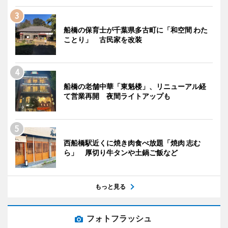
船橋の保育士が千葉県多古町に「和空間 わた
ことり」 古民家を改装
船橋の老舗中華「東魁楼」、リニューアル経
て営業再開 夜間ライトアップも
西船橋駅近くに焼き肉食べ放題「焼肉 志む
ら」 厚切り牛タンや土鍋ご飯など
もっと見る
フォトフラッシュ