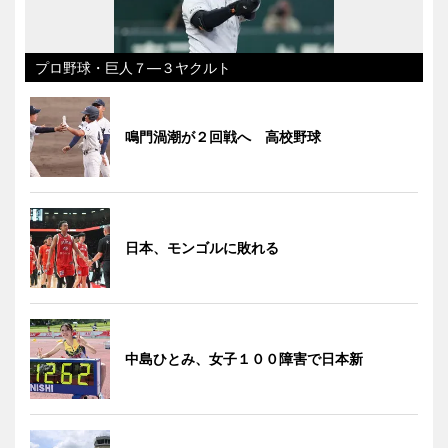
プロ野球・巨人７―３ヤクルト
鳴門渦潮が２回戦へ 高校野球
日本、モンゴルに敗れる
中島ひとみ、女子１００障害で日本新