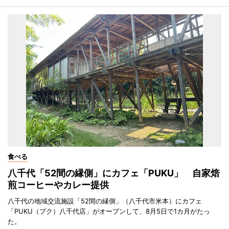
食べる
八千代「52間の縁側」にカフェ「PUKU」 自家焙
煎コーヒーやカレー提供
八千代の地域交流施設「52間の縁側」（八千代市米本）にカフェ
「PUKU（プク）八千代店」がオープンして、8月5日で1カ月がたっ
た。