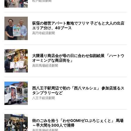
松戸経済新聞
荻窪の都営アパート敷地でフリマ 子どもと大人の出店
エリア分け、40ブース
高円寺経済新聞
大隈通り商店会が母の日に合わせ似顔絵展 「ハートウ
オーミングな商店街を」
高田馬場経済新聞
西八王子駅周辺で初の「西八マルシェ」 参加店巡るス
タンプラリーなど
八王子経済新聞
街のごみを拾う「わせGOMIゼロぷろじぇくと」 馬場
～早大間を300人で清掃
高田馬場経済新聞