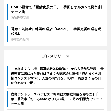
OMO5函館で「函館夜景の日」 手回しオルガンで野外劇
テーマ曲
函館経済新聞
香港・九龍塘に韓国料理店「Social」 韓国定番料理を現
代風に
香港経済新聞
プレスリリース
「抱きまくら川柳」応募総数2,125点の中から入選作品発表！ 最
優秀賞に選ばれた作品は？まくら株式会社主催「抱きまくら川
柳コンテスト2026」入選の8作品を、8月9日 抱きまくらの日
に合わせて公開。
鹿島アントラーズvsアビスパ福岡戦の観戦前後をお得に｜千
葉・香取市「おふろcafe かりんの湯」、8月22日限定でユニフ
ォーム割