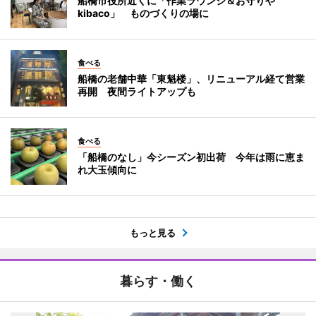
船橋市役所近くに「作業ラウンジ＆お守りや
kibaco」 ものづくりの場に
食べる
船橋の老舗中華「東魁楼」、リニューアル経て営業
再開 夜間ライトアップも
食べる
「船橋のなし」今シーズン初出荷 今年は雨に恵ま
れ大玉傾向に
もっと見る
暮らす・働く