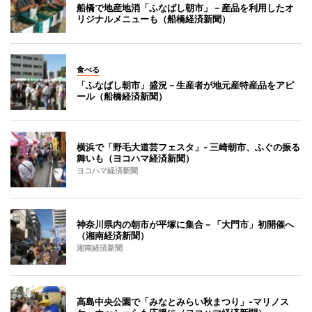
船橋で地産地消「ふなばし朝市」－産品を利用したオ
リジナルメニューも（船橋経済新聞）
食べる
「ふなばし朝市」盛況－生産者が地元産特産品をアピ
ール（船橋経済新聞）
横浜で「野毛大道芸フェスタ」- 三崎朝市、ふぐの振る
舞いも（ヨコハマ経済新聞）
ヨコハマ経済新聞
神奈川県内の朝市が平塚に集合－「大門市」初開催へ
（湘南経済新聞）
湘南経済新聞
高島中央公園で「みなとみらい秋まつり」-マリノス