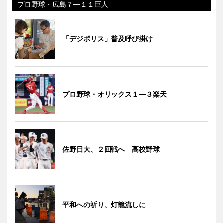
プロ野球・広島７―１１巨人
「デジポリス」普及呼び掛け
プロ野球・オリックス１―３楽天
佐野日大、２回戦へ 高校野球
平和への祈り、灯籠流しに