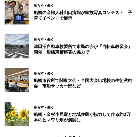
暮らす・働く
船橋の産婦人科山口病院が家族写真コンテスト 子
育てイベントで展示
暮らす・働く
津田沼自動車教習所で市民の会が「自転車教習会」
開催 船橋東警察署の協力で
暮らす・働く
船橋市役所で関東大会・全国大会出場校の生徒激励
会 市船サッカー部など
暮らす・働く
船橋・金杉小児童と地域住民が協力して作る約2万
本のヒマワリ畑が満開に