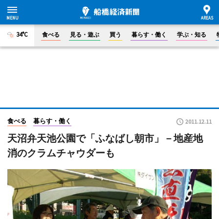
34°C
食べる
見る・遊ぶ
買う
暮らす・働く
学ぶ・知る
食べる
暮らす・働く
2011.12.11
天沼弁天池公園で「ふなばし朝市」－地産地
消のクラムチャウダーも