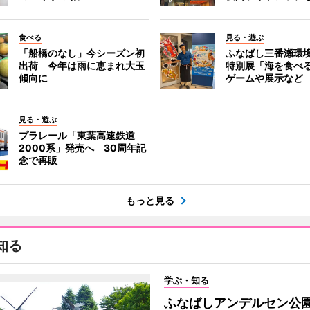
食べる
見る・遊ぶ
「船橋のなし」今シーズン初
ふなばし三番瀬環
出荷 今年は雨に恵まれ大玉
特別展「海を食べ
傾向に
ゲームや展示など
見る・遊ぶ
プラレール「東葉高速鉄道
2000系」発売へ 30周年記
念で再販
もっと見る
知る
学ぶ・知る
ふなばしアンデルセン公園