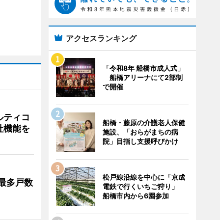
アクセスランキング
「令和8年 船橋市成人式」
船橋アリーナにて2部制
で開催
ルティコ
船橋・藤原の介護老人保健
社機能を
施設、「おらがまちの病
院」目指し支援呼びかけ
松戸線沿線を中心に「京成
最多戸数
電鉄で行くいちご狩り」
船橋市内から6園参加