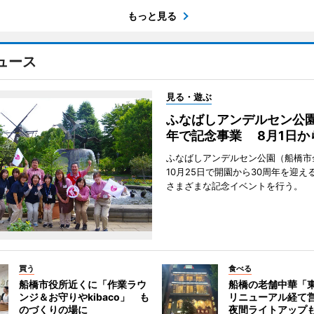
もっと見る
ュース
見る・遊ぶ
ふなばしアンデルセン公園
年で記念事業 8月1日か
ふなばしアンデルセン公園（船橋市
10月25日で開園から30周年を迎え
さまざまな記念イベントを行う。
買う
食べる
船橋市役所近くに「作業ラウ
船橋の老舗中華「
ンジ＆お守りやkibaco」 も
リニューアル経て
のづくりの場に
夜間ライトアップ