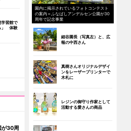
園内に掲示されているフォトコンテスト
の案内＝ふなばしアンデルセン公園が30
周年で記念事業
境学習館で
る」 体験
細谷園長（写真左）と、広
報の中西さん
真樹さんオリジナルデザイ
ンをレーザープリンターで
木札に
レジンの御守り作家として
活動する愛さんの商品
が30周