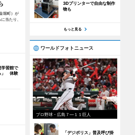
3Dプリンターで自由な制作
ら
物も
金堀町）が
るに当たり、
もっと見る
ワールドフォトニュース
境学習館で
る」 体験
プロ野球・広島７―１１巨人
「デジポリス」普及呼び掛