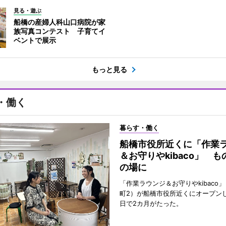
見る・遊ぶ
船橋の産婦人科山口病院が家
族写真コンテスト 子育てイ
ベントで展示
もっと見る
・働く
暮らす・働く
船橋市役所近くに「作業
＆お守りやkibaco」 
の場に
「作業ラウンジ＆お守りやkibaco
町2）が船橋市役所近くにオープンし
日で2カ月がたった。