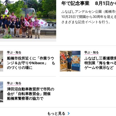
年で記念事業 8月1日か
ふなばしアンデルセン公園（船橋市
10月25日で開園から30周年を迎え
さまざまな記念イベントを行う。
学ぶ・知る
学ぶ・知る
船橋市役所近くに「作業ラウ
ふなばし三番瀬環
ンジ＆お守りやkibaco」 も
特別展「海を食べ
のづくりの場に
ゲームや展示など
学ぶ・知る
津田沼自動車教習所で市民の
会が「自転車教習会」開催
船橋東警察署の協力で
もっと見る