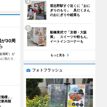
習志野駅すぐ近くに「おに
ぎりのもり」 具だくさん
のおにぎりや総菜も
船橋東武で「京都・大阪
展」 スイーツや粉もん、
が30周
イートインコーナーも
ら
金堀町）が
もっと見る
るに当たり、
フォトフラッシュ
東魁楼」、
営業再開
も