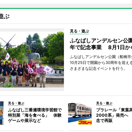
遊ぶ
見る・遊ぶ
ふなばしアンデルセン公園
年で記念事業 8月1日か
ふなばしアンデルセン公園（船橋市
10月25日で開園から30周年を迎え
さまざまな記念イベントを行う。
見る・遊ぶ
見る・遊ぶ
ふなばし三番瀬環境学習館で
プラレール「東葉
特別展「海を食べる」 体験
2000系」発売へ
ゲームや展示など
念で再販