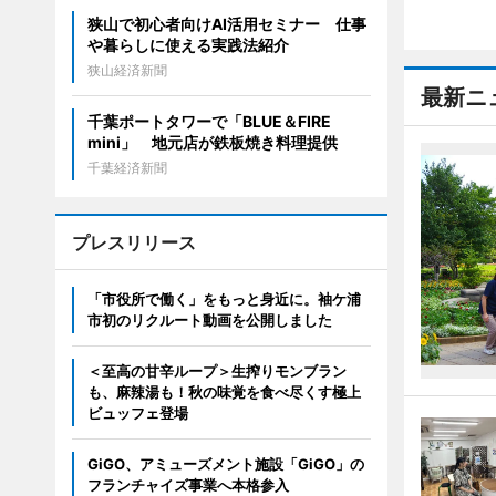
狭山で初心者向けAI活用セミナー 仕事
や暮らしに使える実践法紹介
狭山経済新聞
最新ニ
千葉ポートタワーで「BLUE＆FIRE
mini」 地元店が鉄板焼き料理提供
千葉経済新聞
プレスリリース
「市役所で働く」をもっと身近に。袖ケ浦
市初のリクルート動画を公開しました
＜至高の甘辛ループ＞生搾りモンブラン
も、麻辣湯も！秋の味覚を食べ尽くす極上
ビュッフェ登場
GiGO、アミューズメント施設「GiGO」の
フランチャイズ事業へ本格参入