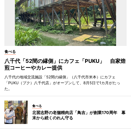
食べる
八千代「52間の縁側」にカフェ「PUKU」 自家焙
煎コーヒーやカレー提供
八千代の地域交流施設「52間の縁側」（八千代市米本）にカフェ
「PUKU（プク）八千代店」がオープンして、8月5日で1カ月がたっ
た。
食べる
北習志野の老舗精肉店「鳥吉」が創業170周年 幕
末から続くのれん守る