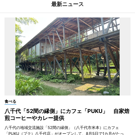
最新ニュース
食べる
八千代「52間の縁側」にカフェ「PUKU」 自家焙
煎コーヒーやカレー提供
八千代の地域交流施設「52間の縁側」（八千代市米本）にカフェ
「PUKU（プク）八千代店」がオープンして、8月5日で1カ月がたっ