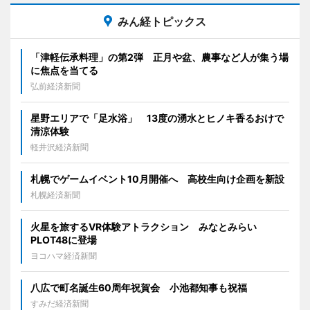
みん経トピックス
「津軽伝承料理」の第2弾 正月や盆、農事など人が集う場
に焦点を当てる
弘前経済新聞
星野エリアで「足水浴」 13度の湧水とヒノキ香るおけで
清涼体験
軽井沢経済新聞
札幌でゲームイベント10月開催へ 高校生向け企画を新設
札幌経済新聞
火星を旅するVR体験アトラクション みなとみらい
PLOT48に登場
ヨコハマ経済新聞
八広で町名誕生60周年祝賀会 小池都知事も祝福
すみだ経済新聞