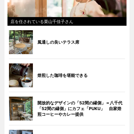
店を任されている栗山千佳子さん
風通しの良いテラス席
焙煎した珈琲を堪能できる
開放的なデザインの「52間の縁側」＝八千代
「52間の縁側」にカフェ「PUKU」 自家焙
煎コーヒーやカレー提供