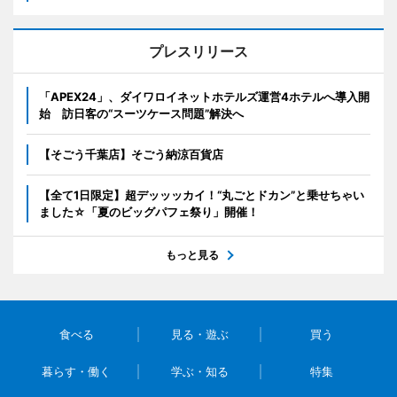
プレスリリース
「APEX24」、ダイワロイネットホテルズ運営4ホテルへ導入開
始 訪日客の“スーツケース問題”解決へ
【そごう千葉店】そごう納涼百貨店
【全て1日限定】超デッッッカイ！“丸ごとドカン”と乗せちゃい
ました☆「夏のビッグパフェ祭り」開催！
もっと見る
食べる
見る・遊ぶ
買う
暮らす・働く
学ぶ・知る
特集