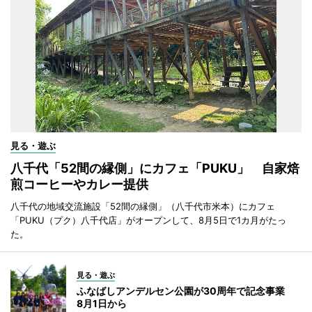
見る・遊ぶ
八千代「52間の縁側」にカフェ「PUKU」 自家焙
煎コーヒーやカレー提供
八千代の地域交流施設「52間の縁側」（八千代市米本）にカフェ
「PUKU（プク）八千代店」がオープンして、8月5日で1カ月がたっ
た。
見る・遊ぶ
ふなばしアンデルセン公園が30周年で記念事業
8月1日から