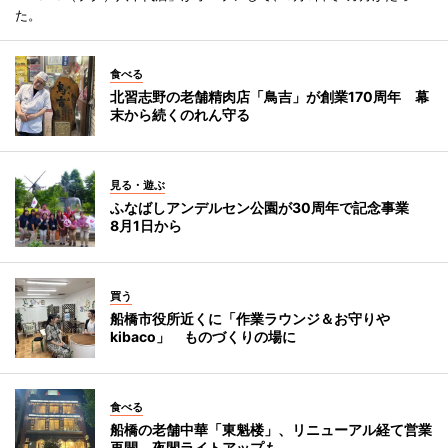
た。
食べる
北習志野の老舗精肉店「鳥吉」が創業170周年 幕
末から続くのれん守る
見る・遊ぶ
ふなばしアンデルセン公園が30周年で記念事業
8月1日から
買う
船橋市役所近くに「作業ラウンジ＆お守りや
kibaco」 ものづくりの場に
食べる
船橋の老舗中華「東魁楼」、リニューアル経て営業
再開 夜間ライトアップも