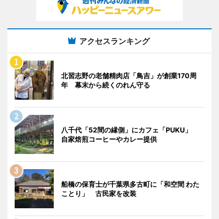
アクセスランキング
北習志野の老舗精肉店「鳥吉」が創業170周
年 幕末から続くのれん守る
八千代「52間の縁側」にカフェ「PUKU」
自家焙煎コーヒーやカレー提供
船橋の保育士が千葉県多古町に「和空間 わた
ことり」 古民家を改装