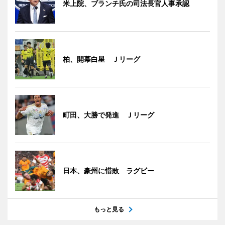
米上院、ブランチ氏の司法長官人事承認
柏、開幕白星 Ｊリーグ
町田、大勝で発進 Ｊリーグ
日本、豪州に惜敗 ラグビー
もっと見る