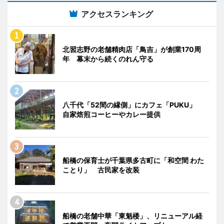
アクセスランキング
北習志野の老舗精肉店「鳥吉」が創業170周
年 幕末から続くのれん守る
八千代「52間の縁側」にカフェ「PUKU」
自家焙煎コーヒーやカレー提供
船橋の保育士が千葉県多古町に「和空間 わた
ことり」 古民家を改装
船橋の老舗中華「東魁楼」、リニューアル経