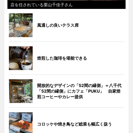
店を任されている栗山千佳子さん
風通しの良いテラス席
焙煎した珈琲を堪能できる
開放的なデザインの「52間の縁側」＝八千代
「52間の縁側」にカフェ「PUKU」 自家焙
煎コーヒーやカレー提供
コロッケや焼き鳥など総菜も幅広く扱う