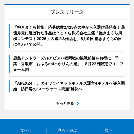
プレスリリース
「抱きまくら川柳」応募総数2,125点の中から入選作品発表！ 最
優秀賞に選ばれた作品は？まくら株式会社主催「抱きまくら川
柳コンテスト2026」入選の8作品を、8月9日 抱きまくらの日
に合わせて公開。
鹿島アントラーズvsアビスパ福岡戦の観戦前後をお得に｜千
葉・香取市「おふろcafe かりんの湯」、8月22日限定でユニフ
ォーム割
「APEX24」、ダイワロイネットホテルズ運営4ホテルへ導入開
始 訪日客の“スーツケース問題”解決へ
もっと見る
食べる
見る・遊ぶ
買う