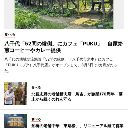
食べる
八千代「52間の縁側」にカフェ「PUKU」 自家焙
煎コーヒーやカレー提供
八千代の地域交流施設「52間の縁側」（八千代市米本）にカフェ
「PUKU（プク）八千代店」がオープンして、8月5日で1カ月がたっ
た。
食べる
北習志野の老舗精肉店「鳥吉」が創業170周年 幕
末から続くのれん守る
食べる
船橋の老舗中華「東魁楼」、リニューアル経て営業