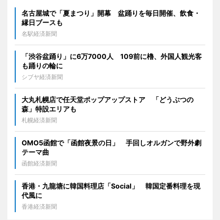
名古屋城で「夏まつり」開幕 盆踊りを毎日開催、飲食・
縁日ブースも
名駅経済新聞
「渋谷盆踊り」に6万7000人 109前に櫓、外国人観光客
も踊りの輪に
シブヤ経済新聞
大丸札幌店で任天堂ポップアップストア 「どうぶつの
森」特設エリアも
札幌経済新聞
OMO5函館で「函館夜景の日」 手回しオルガンで野外劇
テーマ曲
函館経済新聞
香港・九龍塘に韓国料理店「Social」 韓国定番料理を現
代風に
香港経済新聞