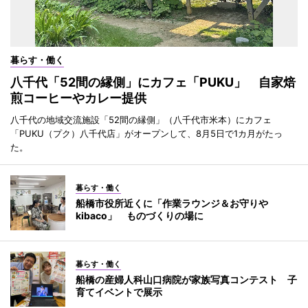
暮らす・働く
八千代「52間の縁側」にカフェ「PUKU」 自家焙
煎コーヒーやカレー提供
八千代の地域交流施設「52間の縁側」（八千代市米本）にカフェ
「PUKU（プク）八千代店」がオープンして、8月5日で1カ月がたっ
た。
暮らす・働く
船橋市役所近くに「作業ラウンジ＆お守りや
kibaco」 ものづくりの場に
暮らす・働く
船橋の産婦人科山口病院が家族写真コンテスト 子
育てイベントで展示