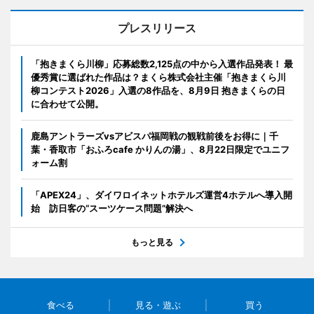
プレスリリース
「抱きまくら川柳」応募総数2,125点の中から入選作品発表！ 最
優秀賞に選ばれた作品は？まくら株式会社主催「抱きまくら川
柳コンテスト2026」入選の8作品を、8月9日 抱きまくらの日
に合わせて公開。
鹿島アントラーズvsアビスパ福岡戦の観戦前後をお得に｜千
葉・香取市「おふろcafe かりんの湯」、8月22日限定でユニフ
ォーム割
「APEX24」、ダイワロイネットホテルズ運営4ホテルへ導入開
始 訪日客の“スーツケース問題”解決へ
もっと見る
食べる
見る・遊ぶ
買う