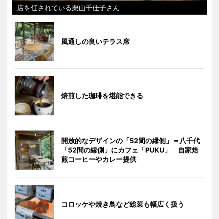
店を任されている栗山千佳子さん
風通しの良いテラス席
焙煎した珈琲を堪能できる
開放的なデザインの「52間の縁側」＝八千代
「52間の縁側」にカフェ「PUKU」 自家焙
煎コーヒーやカレー提供
コロッケや焼き鳥など総菜も幅広く扱う