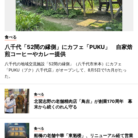
食べる
八千代「52間の縁側」にカフェ「PUKU」 自家焙
煎コーヒーやカレー提供
八千代の地域交流施設「52間の縁側」（八千代市米本）にカフェ
「PUKU（プク）八千代店」がオープンして、8月5日で1カ月がたっ
た。
食べる
北習志野の老舗精肉店「鳥吉」が創業170周年 幕
末から続くのれん守る
食べる
船橋の老舗中華「東魁楼」、リニューアル経て営業