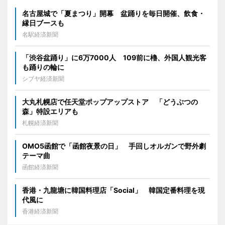
名古屋城で「夏まつり」開幕 盆踊りを毎日開催、飲食・
縁日ブースも
名駅経済新聞
「渋谷盆踊り」に6万7000人 109前に櫓、外国人観光客
も踊りの輪に
シブヤ経済新聞
大丸札幌店で任天堂ポップアップストア 「どうぶつの
森」特設エリアも
札幌経済新聞
OMO5函館で「函館夜景の日」 手回しオルガンで野外劇
テーマ曲
函館経済新聞
香港・九龍塘に韓国料理店「Social」 韓国定番料理を現
代風に
香港経済新聞