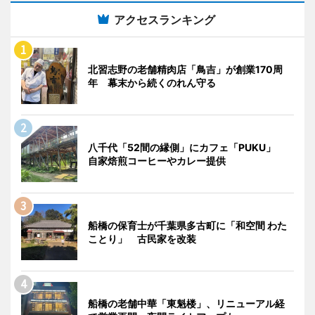
アクセスランキング
北習志野の老舗精肉店「鳥吉」が創業170周
年 幕末から続くのれん守る
八千代「52間の縁側」にカフェ「PUKU」
自家焙煎コーヒーやカレー提供
船橋の保育士が千葉県多古町に「和空間 わた
ことり」 古民家を改装
船橋の老舗中華「東魁楼」、リニューアル経