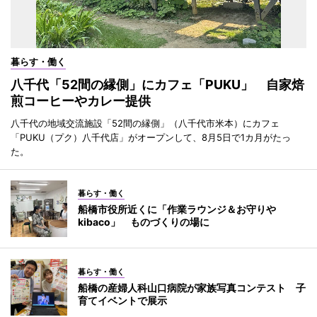
暮らす・働く
八千代「52間の縁側」にカフェ「PUKU」 自家焙
煎コーヒーやカレー提供
八千代の地域交流施設「52間の縁側」（八千代市米本）にカフェ
「PUKU（プク）八千代店」がオープンして、8月5日で1カ月がたっ
た。
暮らす・働く
船橋市役所近くに「作業ラウンジ＆お守りや
kibaco」 ものづくりの場に
暮らす・働く
船橋の産婦人科山口病院が家族写真コンテスト 子
育てイベントで展示