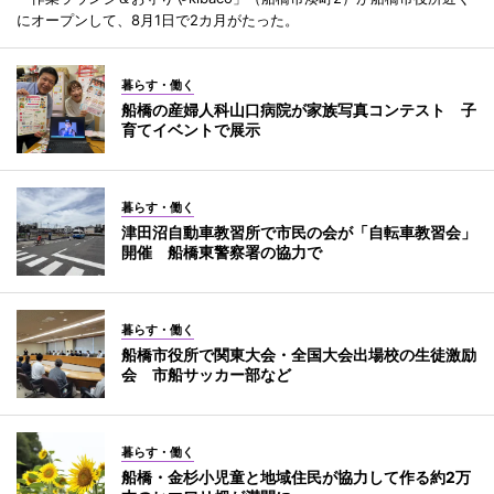
にオープンして、8月1日で2カ月がたった。
暮らす・働く
船橋の産婦人科山口病院が家族写真コンテスト 子
育てイベントで展示
暮らす・働く
津田沼自動車教習所で市民の会が「自転車教習会」
開催 船橋東警察署の協力で
暮らす・働く
船橋市役所で関東大会・全国大会出場校の生徒激励
会 市船サッカー部など
暮らす・働く
船橋・金杉小児童と地域住民が協力して作る約2万