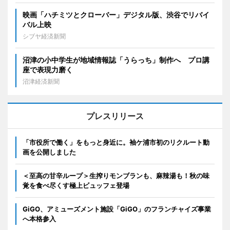
映画「ハチミツとクローバー」デジタル版、渋谷でリバイ
バル上映
シブヤ経済新聞
沼津の小中学生が地域情報誌「うらっち」制作へ プロ講
座で表現力磨く
沼津経済新聞
プレスリリース
「市役所で働く」をもっと身近に。袖ケ浦市初のリクルート動
画を公開しました
＜至高の甘辛ループ＞生搾りモンブランも、麻辣湯も！秋の味
覚を食べ尽くす極上ビュッフェ登場
GiGO、アミューズメント施設「GiGO」のフランチャイズ事業
へ本格参入