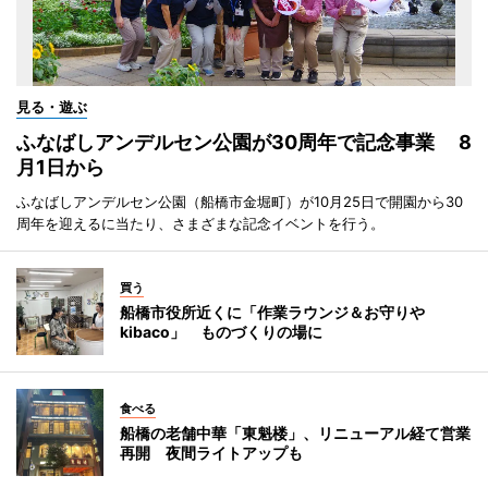
見る・遊ぶ
ふなばしアンデルセン公園が30周年で記念事業 8
月1日から
ふなばしアンデルセン公園（船橋市金堀町）が10月25日で開園から30
周年を迎えるに当たり、さまざまな記念イベントを行う。
買う
船橋市役所近くに「作業ラウンジ＆お守りや
kibaco」 ものづくりの場に
食べる
船橋の老舗中華「東魁楼」、リニューアル経て営業
再開 夜間ライトアップも