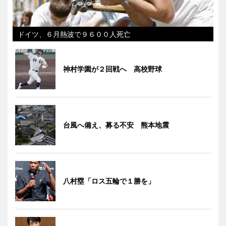
ドイツ、６月熱波で９６００人死亡
神村学園が２回戦へ 高校野球
台風へ備え、募る不安 熊本地震
八村塁「ロス五輪で１勝を」