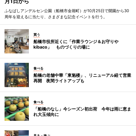
月1日から
ふなばしアンデルセン公園（船橋市金堀町）が10月25日で開園から30
周年を迎えるに当たり、さまざまな記念イベントを行う。
買う
船橋市役所近くに「作業ラウンジ＆お守りや
kibaco」 ものづくりの場に
食べる
船橋の老舗中華「東魁楼」、リニューアル経て営業
再開 夜間ライトアップも
食べる
「船橋のなし」今シーズン初出荷 今年は雨に恵ま
れ大玉傾向に
見る・遊ぶ