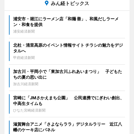
みん経トピックス
浦安市・堀江にラーメン店「和麺 善」、和風だしラーメ
ン・和食を提供
浦安経済新聞
北杜・清里高原のイベント情報サイト チラシの魅力をデジ
タルへ
甲府経済新聞
加古川・平岡小で「東加古川ふれあいまつり」 子どもた
ちの夏の思い出に
加古川経済新聞
宮崎に「JMさかえまち公園」 公民連携でにぎわい創出、
中高生タイムも
ひなた宮崎経済新聞
滋賀舞台アニメ「さよならララ」デジタルラリー 近江八
幡のケーキ店にパネル