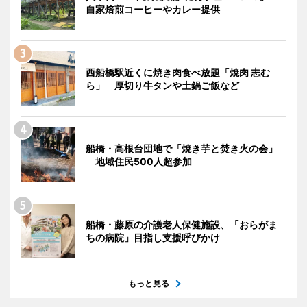
自家焙煎コーヒーやカレー提供
西船橋駅近くに焼き肉食べ放題「焼肉 志む
ら」 厚切り牛タンや土鍋ご飯など
船橋・高根台団地で「焼き芋と焚き火の会」
地域住民500人超参加
船橋・藤原の介護老人保健施設、「おらがま
ちの病院」目指し支援呼びかけ
もっと見る