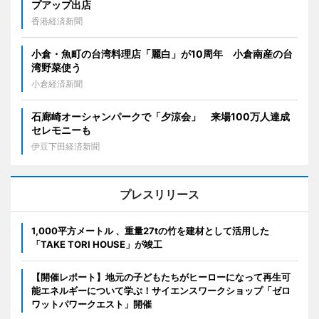
プアップ出店
香港経済新聞
小倉・魚町の台湾料理店「麗白」が10周年 小倉南産の台
湾野菜使う
小倉経済新聞
石廊崎オーシャンパークで「夕涼会」 来場100万人達成
セレモニーも
伊豆下田経済新聞
プレスリリース
1,000平方メートル 、重量27tの竹を建材として活用した
「TAKE TORI HOUSE」が竣工
【開催レポート】地元の子どもたちがヒーローになって再生可
能エネルギーについて学ぶ！サイエンスワークショップ「ゼロ
ワットパワークエスト」開催