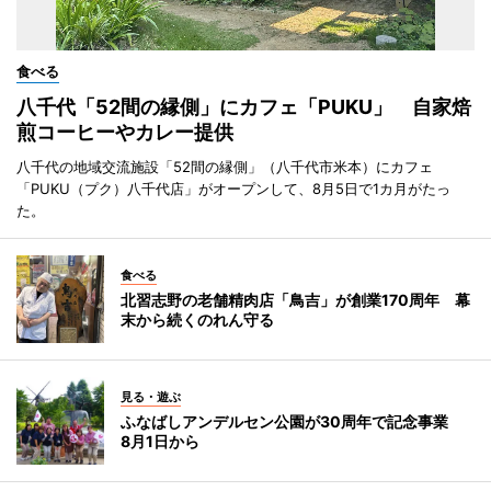
食べる
八千代「52間の縁側」にカフェ「PUKU」 自家焙
煎コーヒーやカレー提供
八千代の地域交流施設「52間の縁側」（八千代市米本）にカフェ
「PUKU（プク）八千代店」がオープンして、8月5日で1カ月がたっ
た。
食べる
北習志野の老舗精肉店「鳥吉」が創業170周年 幕
末から続くのれん守る
見る・遊ぶ
ふなばしアンデルセン公園が30周年で記念事業
8月1日から