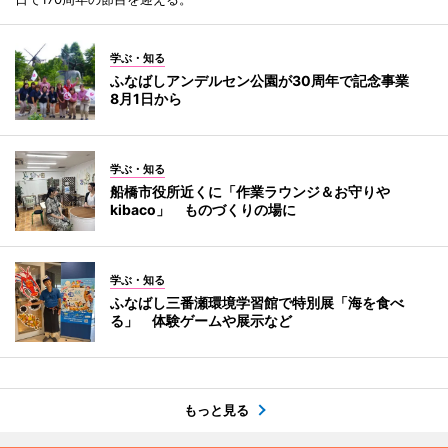
学ぶ・知る
ふなばしアンデルセン公園が30周年で記念事業
8月1日から
学ぶ・知る
船橋市役所近くに「作業ラウンジ＆お守りや
kibaco」 ものづくりの場に
学ぶ・知る
ふなばし三番瀬環境学習館で特別展「海を食べ
る」 体験ゲームや展示など
もっと見る