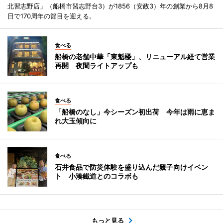
北習志野店」（船橋市習志野台3）が1856（安政3）年の創業から8月8
日で170周年の節目を迎える。
食べる
船橋の老舗中華「東魁楼」、リニューアル経て営業
再開 夜間ライトアップも
食べる
「船橋のなし」今シーズン初出荷 今年は雨に恵ま
れ大玉傾向に
食べる
石井食品で防災体験を盛り込んだ親子向けイベン
ト 小湊鐵道とのコラボも
もっと見る