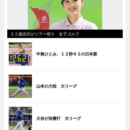
２２歳吉沢がツアー初Ｖ 女子ゴルフ
中島ひとみ、１２秒６２の日本新
山本の力投 大リーグ
大谷が決勝打 大リーグ