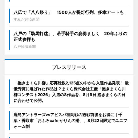
八広で「八八祭り」 1500人が提灯行列、多幸アートも
すみだ経済新聞
八戸の「騎馬打毬」、若手騎手の姿勇ましく 20年ぶりの
正式参拝も
八戸経済新聞
プレスリリース
「抱きまくら川柳」応募総数2,125点の中から入選作品発表！ 最
優秀賞に選ばれた作品は？まくら株式会社主催「抱きまくら川
柳コンテスト2026」入選の8作品を、8月9日 抱きまくらの日
に合わせて公開。
鹿島アントラーズvsアビスパ福岡戦の観戦前後をお得に｜千
葉・香取市「おふろcafe かりんの湯」、8月22日限定でユニフ
ォーム割