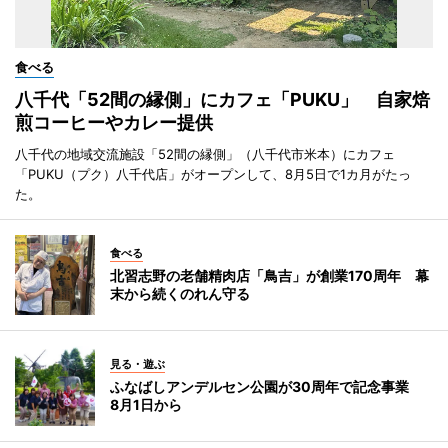
食べる
八千代「52間の縁側」にカフェ「PUKU」 自家焙
煎コーヒーやカレー提供
八千代の地域交流施設「52間の縁側」（八千代市米本）にカフェ
「PUKU（プク）八千代店」がオープンして、8月5日で1カ月がたっ
た。
食べる
北習志野の老舗精肉店「鳥吉」が創業170周年 幕
末から続くのれん守る
見る・遊ぶ
ふなばしアンデルセン公園が30周年で記念事業
8月1日から