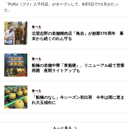
「PUKU（プク）八千代店」がオープンして、8月5日で1カ月がたっ
た。
食べる
北習志野の老舗精肉店「鳥吉」が創業170周年 幕
末から続くのれん守る
食べる
船橋の老舗中華「東魁楼」、リニューアル経て営業
再開 夜間ライトアップも
食べる
「船橋のなし」今シーズン初出荷 今年は雨に恵ま
れ大玉傾向に
もっと見る