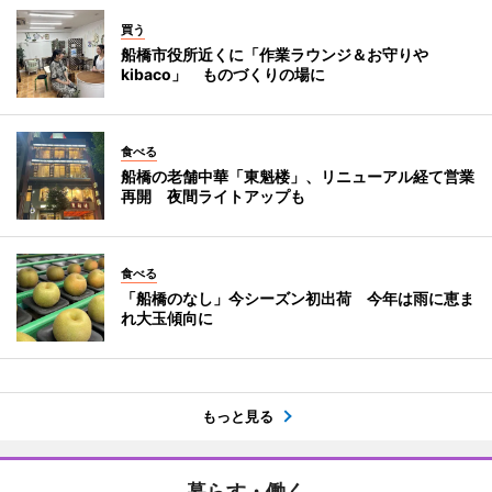
買う
船橋市役所近くに「作業ラウンジ＆お守りや
kibaco」 ものづくりの場に
食べる
船橋の老舗中華「東魁楼」、リニューアル経て営業
再開 夜間ライトアップも
食べる
「船橋のなし」今シーズン初出荷 今年は雨に恵ま
れ大玉傾向に
もっと見る
暮らす・働く