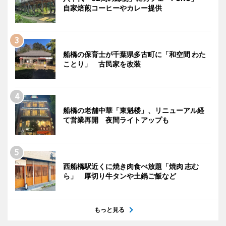
自家焙煎コーヒーやカレー提供
船橋の保育士が千葉県多古町に「和空間 わた
ことり」 古民家を改装
船橋の老舗中華「東魁楼」、リニューアル経
て営業再開 夜間ライトアップも
西船橋駅近くに焼き肉食べ放題「焼肉 志む
ら」 厚切り牛タンや土鍋ご飯など
もっと見る