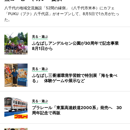
八千代の地域交流施設「52間の縁側」（八千代市米本）にカフェ
「PUKU（プク）八千代店」がオープンして、8月5日で1カ月がたっ
た。
見る・遊ぶ
ふなばしアンデルセン公園が30周年で記念事業
8月1日から
見る・遊ぶ
ふなばし三番瀬環境学習館で特別展「海を食べ
る」 体験ゲームや展示など
見る・遊ぶ
プラレール「東葉高速鉄道2000系」発売へ 30
周年記念で再販