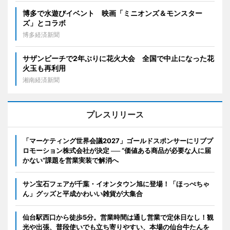
博多で水遊びイベント 映画「ミニオンズ＆モンスター
ズ」とコラボ
博多経済新聞
サザンビーチで2年ぶりに花火大会 全国で中止になった花
火玉も再利用
湘南経済新聞
プレスリリース
「マーケティング世界会議2027」ゴールドスポンサーにリブプ
ロモーション株式会社が決定 ── “価値ある商品が必要な人に届
かない”課題を営業実装で解消へ
サン宝石フェアが千葉・イオンタウン旭に登場！「ほっぺちゃ
ん」グッズと平成かわいい雑貨が大集合
仙台駅西口から徒歩5分。営業時間は通し営業で定休日なし！観
光や出張、普段使いでも立ち寄りやすい、本場の仙台牛たんを