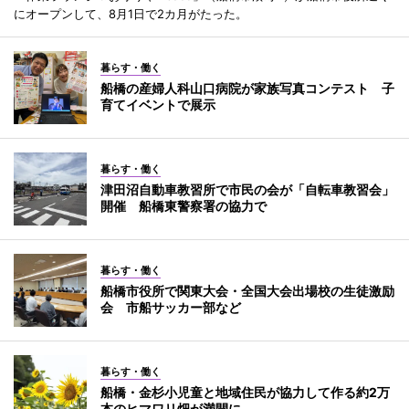
にオープンして、8月1日で2カ月がたった。
暮らす・働く
船橋の産婦人科山口病院が家族写真コンテスト 子
育てイベントで展示
暮らす・働く
津田沼自動車教習所で市民の会が「自転車教習会」
開催 船橋東警察署の協力で
暮らす・働く
船橋市役所で関東大会・全国大会出場校の生徒激励
会 市船サッカー部など
暮らす・働く
船橋・金杉小児童と地域住民が協力して作る約2万
本のヒマワリ畑が満開に