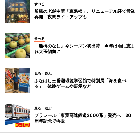
食べる
船橋の老舗中華「東魁楼」、リニューアル経て営業
再開 夜間ライトアップも
食べる
「船橋のなし」今シーズン初出荷 今年は雨に恵ま
れ大玉傾向に
見る・遊ぶ
ふなばし三番瀬環境学習館で特別展「海を食べ
る」 体験ゲームや展示など
見る・遊ぶ
プラレール「東葉高速鉄道2000系」発売へ 30
周年記念で再販