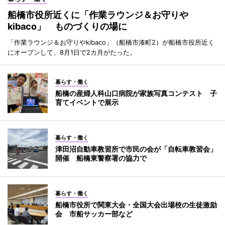
船橋市役所近くに「作業ラウンジ＆お守りや
kibaco」 ものづくりの場に
「作業ラウンジ＆お守りやkibaco」（船橋市湊町2）が船橋市役所近く
にオープンして、8月1日で2カ月がたった。
暮らす・働く
船橋の産婦人科山口病院が家族写真コンテスト 子
育てイベントで展示
暮らす・働く
津田沼自動車教習所で市民の会が「自転車教習会」
開催 船橋東警察署の協力で
暮らす・働く
船橋市役所で関東大会・全国大会出場校の生徒激励
会 市船サッカー部など