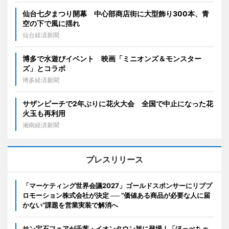
仙台七夕まつり開幕 中心部商店街に大型飾り300本、青
空の下で風に揺れ
仙台経済新聞
博多で水遊びイベント 映画「ミニオンズ＆モンスター
ズ」とコラボ
博多経済新聞
サザンビーチで2年ぶりに花火大会 全国で中止になった花
火玉も再利用
湘南経済新聞
プレスリリース
「マーケティング世界会議2027」ゴールドスポンサーにリブプ
ロモーション株式会社が決定 ── “価値ある商品が必要な人に届
かない”課題を営業実装で解消へ
サン宝石フェアが千葉・イオンタウン旭に登場！「ほっぺちゃ