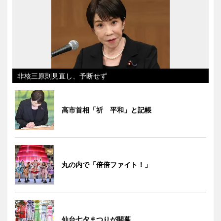
非核三原則見直し、予断せず
高市首相「祈 平和」と記帳
丸の内で「倍倍ファイト！」
仙台七夕まつりが開幕