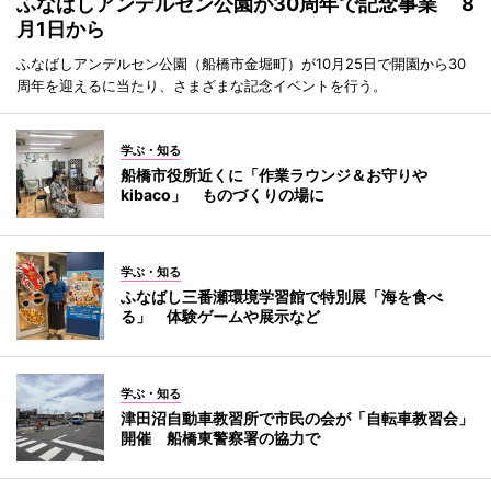
ふなばしアンデルセン公園が30周年で記念事業 8
月1日から
ふなばしアンデルセン公園（船橋市金堀町）が10月25日で開園から30
周年を迎えるに当たり、さまざまな記念イベントを行う。
学ぶ・知る
船橋市役所近くに「作業ラウンジ＆お守りや
kibaco」 ものづくりの場に
学ぶ・知る
ふなばし三番瀬環境学習館で特別展「海を食べ
る」 体験ゲームや展示など
学ぶ・知る
津田沼自動車教習所で市民の会が「自転車教習会」
開催 船橋東警察署の協力で