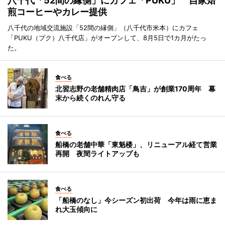
八千代「52間の縁側」にカフェ「PUKU」 自家焙
煎コーヒーやカレー提供
八千代の地域交流施設「52間の縁側」（八千代市米本）にカフェ
「PUKU（プク）八千代店」がオープンして、8月5日で1カ月がたっ
た。
食べる
北習志野の老舗精肉店「鳥吉」が創業170周年 幕
末から続くのれん守る
食べる
船橋の老舗中華「東魁楼」、リニューアル経て営業
再開 夜間ライトアップも
食べる
「船橋のなし」今シーズン初出荷 今年は雨に恵ま
れ大玉傾向に