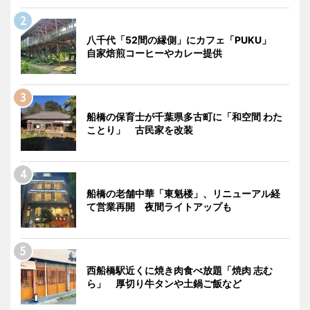
八千代「52間の縁側」にカフェ「PUKU」
自家焙煎コーヒーやカレー提供
船橋の保育士が千葉県多古町に「和空間 わた
ことり」 古民家を改装
船橋の老舗中華「東魁楼」、リニューアル経
て営業再開 夜間ライトアップも
西船橋駅近くに焼き肉食べ放題「焼肉 志む
ら」 厚切り牛タンや土鍋ご飯など