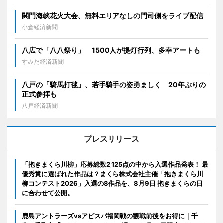
関門海峡花火大会、無料エリアなしの門司側をライブ配信
小倉経済新聞
八広で「八八祭り」 1500人が提灯行列、多幸アートも
すみだ経済新聞
八戸の「騎馬打毬」、若手騎手の姿勇ましく 20年ぶりの
正式参拝も
八戸経済新聞
プレスリリース
「抱きまくら川柳」応募総数2,125点の中から入選作品発表！ 最
優秀賞に選ばれた作品は？まくら株式会社主催「抱きまくら川
柳コンテスト2026」入選の8作品を、8月9日 抱きまくらの日
に合わせて公開。
鹿島アントラーズvsアビスパ福岡戦の観戦前後をお得に｜千