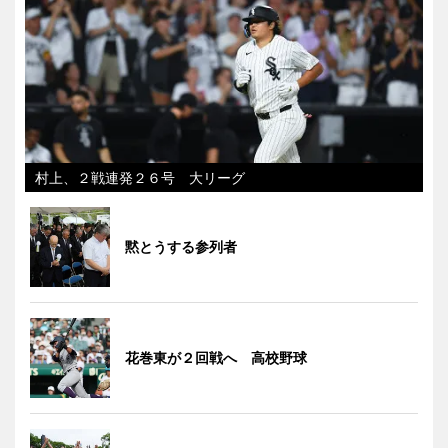
村上、２戦連発２６号 大リーグ
黙とうする参列者
花巻東が２回戦へ 高校野球