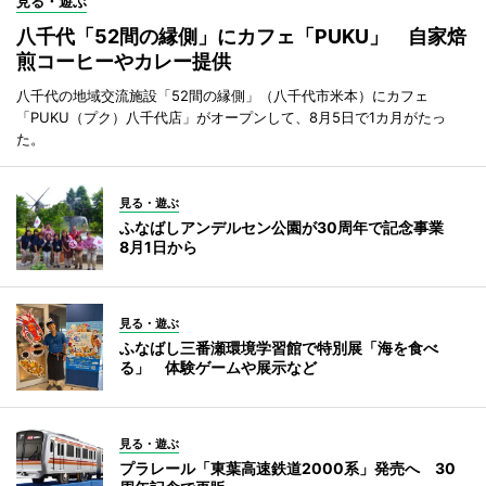
見る・遊ぶ
八千代「52間の縁側」にカフェ「PUKU」 自家焙
煎コーヒーやカレー提供
八千代の地域交流施設「52間の縁側」（八千代市米本）にカフェ
「PUKU（プク）八千代店」がオープンして、8月5日で1カ月がたっ
た。
見る・遊ぶ
ふなばしアンデルセン公園が30周年で記念事業
8月1日から
見る・遊ぶ
ふなばし三番瀬環境学習館で特別展「海を食べ
る」 体験ゲームや展示など
見る・遊ぶ
プラレール「東葉高速鉄道2000系」発売へ 30