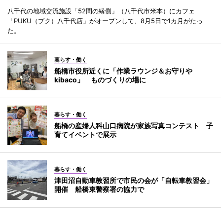
八千代の地域交流施設「52間の縁側」（八千代市米本）にカフェ
「PUKU（プク）八千代店」がオープンして、8月5日で1カ月がたっ
た。
暮らす・働く
船橋市役所近くに「作業ラウンジ＆お守りや
kibaco」 ものづくりの場に
暮らす・働く
船橋の産婦人科山口病院が家族写真コンテスト 子
育てイベントで展示
暮らす・働く
津田沼自動車教習所で市民の会が「自転車教習会」
開催 船橋東警察署の協力で