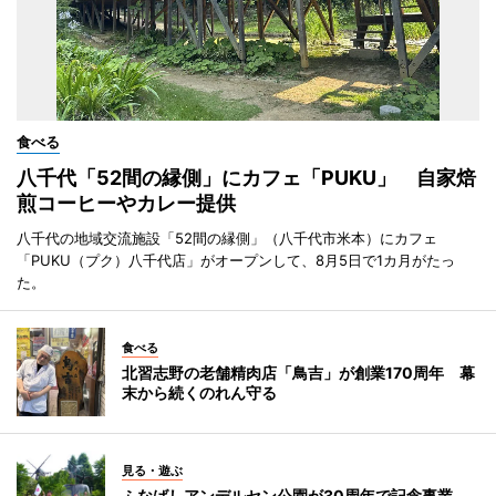
食べる
八千代「52間の縁側」にカフェ「PUKU」 自家焙
煎コーヒーやカレー提供
八千代の地域交流施設「52間の縁側」（八千代市米本）にカフェ
「PUKU（プク）八千代店」がオープンして、8月5日で1カ月がたっ
た。
食べる
北習志野の老舗精肉店「鳥吉」が創業170周年 幕
末から続くのれん守る
見る・遊ぶ
ふなばしアンデルセン公園が30周年で記念事業