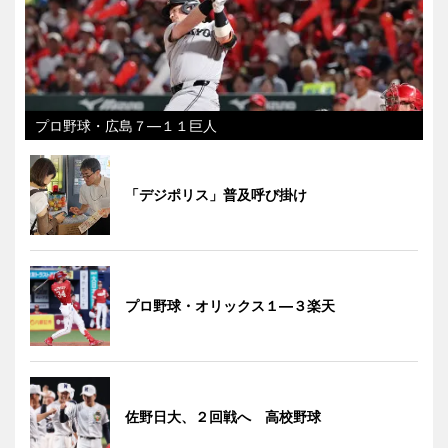
プロ野球・広島７―１１巨人
「デジポリス」普及呼び掛け
プロ野球・オリックス１―３楽天
佐野日大、２回戦へ 高校野球