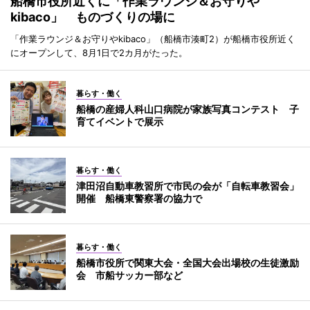
船橋市役所近くに「作業ラウンジ＆お守りや
kibaco」 ものづくりの場に
「作業ラウンジ＆お守りやkibaco」（船橋市湊町2）が船橋市役所近く
にオープンして、8月1日で2カ月がたった。
暮らす・働く
船橋の産婦人科山口病院が家族写真コンテスト 子
育てイベントで展示
暮らす・働く
津田沼自動車教習所で市民の会が「自転車教習会」
開催 船橋東警察署の協力で
暮らす・働く
船橋市役所で関東大会・全国大会出場校の生徒激励
会 市船サッカー部など