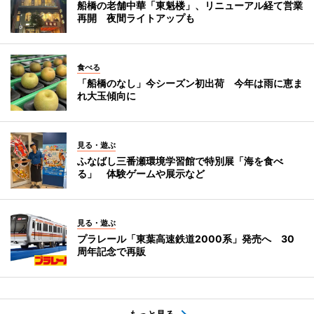
船橋の老舗中華「東魁楼」、リニューアル経て営業
再開 夜間ライトアップも
食べる
「船橋のなし」今シーズン初出荷 今年は雨に恵ま
れ大玉傾向に
見る・遊ぶ
ふなばし三番瀬環境学習館で特別展「海を食べ
る」 体験ゲームや展示など
見る・遊ぶ
プラレール「東葉高速鉄道2000系」発売へ 30
周年記念で再販
もっと見る