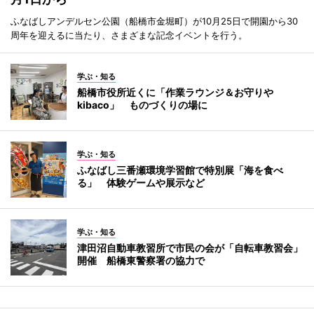
ふなばしアンデルセン公園（船橋市金堀町）が10月25日で開園から30
周年を迎えるに当たり、さまざまな記念イベントを行う。
学ぶ・知る
船橋市役所近くに「作業ラウンジ＆お守りや
kibaco」 ものづくりの場に
学ぶ・知る
ふなばし三番瀬環境学習館で特別展「海を食べ
る」 体験ゲームや展示など
学ぶ・知る
津田沼自動車教習所で市民の会が「自転車教習会」
開催 船橋東警察署の協力で