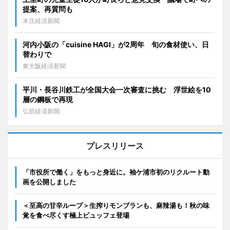
提案、再質問も
本庄経済新聞
河内小阪の「cuisine HAGI」が2周年 旬の食材使い、日
替わりで
東大阪経済新聞
平川・長谷川鉄工が全国大会一次審査に挑む 浮世絵を10
層の鋼板で再現
弘前経済新聞
プレスリリース
「市役所で働く」をもっと身近に。袖ケ浦市初のリクルート動
画を公開しました
＜至高の甘辛ループ＞生搾りモンブランも、麻辣湯も！秋の味
覚を食べ尽くす極上ビュッフェ登場