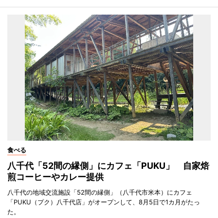
食べる
八千代「52間の縁側」にカフェ「PUKU」 自家焙
煎コーヒーやカレー提供
八千代の地域交流施設「52間の縁側」（八千代市米本）にカフェ
「PUKU（プク）八千代店」がオープンして、8月5日で1カ月がたっ
た。