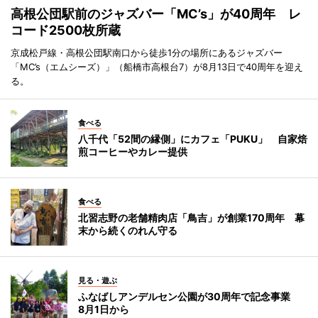
高根公団駅前のジャズバー「MC’s」が40周年 レ
コード2500枚所蔵
京成松戸線・高根公団駅南口から徒歩1分の場所にあるジャズバー
「MC’s（エムシーズ）」（船橋市高根台7）が8月13日で40周年を迎え
る。
食べる
八千代「52間の縁側」にカフェ「PUKU」 自家焙
煎コーヒーやカレー提供
食べる
北習志野の老舗精肉店「鳥吉」が創業170周年 幕
末から続くのれん守る
見る・遊ぶ
ふなばしアンデルセン公園が30周年で記念事業
8月1日から