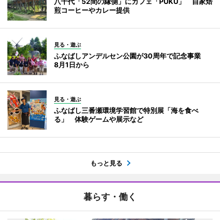
八千代「52間の縁側」にカフェ「PUKU」 自家焙
煎コーヒーやカレー提供
見る・遊ぶ
ふなばしアンデルセン公園が30周年で記念事業
8月1日から
見る・遊ぶ
ふなばし三番瀬環境学習館で特別展「海を食べ
る」 体験ゲームや展示など
もっと見る
暮らす・働く