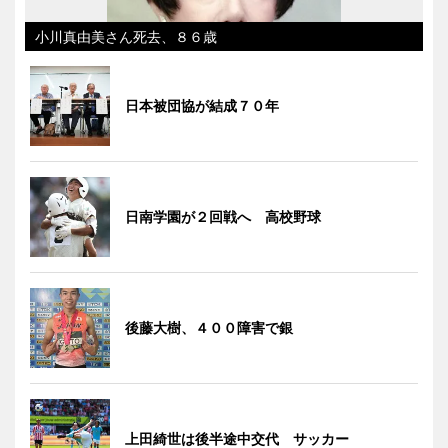
小川真由美さん死去、８６歳
日本被団協が結成７０年
日南学園が２回戦へ 高校野球
後藤大樹、４００障害で銀
上田綺世は後半途中交代 サッカー