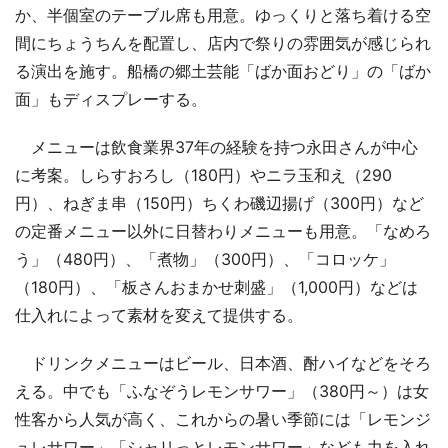
か、半個室のテーブル席も用意。ゆっくりと落ち着ける空
間にちょうちんを配置し、店内で祭りの雰囲気が感じられ
る演出を施す。船橋の郷土芸能「ばか面おどり」の「ばか
面」もディスプレーする。
メニューは飲食業界37年の経験を持つ永田さんが中心
に考案。しらすおろし（180円）やニラ玉和え（290
円）、ねぎま串（150円）ちくわ磯辺揚げ（300円）など
の定番メニュー以外に日替わりメニューも用意。「なめろ
う」（480円）、「煮物」（300円）、「コロッケ」
（180円）、「板さんおまかせ刺盛」（1,000円）などは
仕入れによって素材を変えて提供する。
ドリンクメニューはビール、日本酒、酎ハイなどをそろ
える。中でも「ふなぞうレモンサワー」（380円～）は女
性客から人気が高く、これからの暑い季節には「レモンジ
ュレサワー」「シャリっとレモンサワー」なども力を入れ