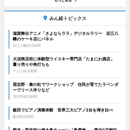
もっと見る
みん経トピックス
滋賀舞台アニメ「さよならララ」デジタルラリー 近江八
幡のケーキ店にパネル
近江八幡経済新聞
大須商店街に体験型ウイスキー専門店「たまにわ酒店」
量り売りや角打ちも
サカエ経済新聞
習志野・奏の杜でワークショップ 住民が育てたラベンダ
ーでリース作りなど
習志野経済新聞
飯田でピアノ演奏体験 世界三大ピアノ2台を弾き比べ
飯田経済新聞
熊本・新市街に焼き鳥チェーン「鳥貴族」 県内2店舗目