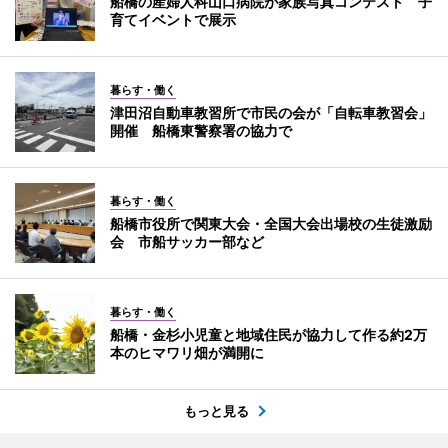
船橋の産婦人科山口病院が家族写真コンテスト 子
育てイベントで展示
暮らす・働く
津田沼自動車教習所で市民の会が「自転車教習会」
開催 船橋東警察署の協力で
暮らす・働く
船橋市役所で関東大会・全国大会出場校の生徒激励
会 市船サッカー部など
暮らす・働く
船橋・金杉小児童と地域住民が協力して作る約2万
本のヒマワリ畑が満開に
もっと見る