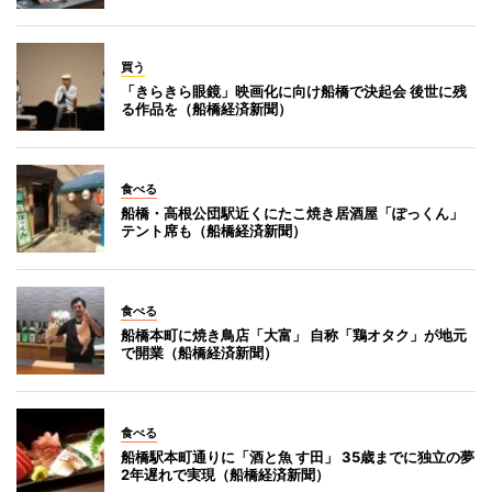
買う
「きらきら眼鏡」映画化に向け船橋で決起会 後世に残
る作品を（船橋経済新聞）
食べる
船橋・高根公団駅近くにたこ焼き居酒屋「ぽっくん」
テント席も（船橋経済新聞）
食べる
船橋本町に焼き鳥店「大富」 自称「鶏オタク」が地元
で開業（船橋経済新聞）
食べる
船橋駅本町通りに「酒と魚 す田」 35歳までに独立の夢
2年遅れで実現（船橋経済新聞）