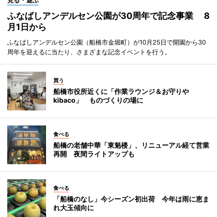
ふなばしアンデルセン公園が30周年で記念事業 8
月1日から
ふなばしアンデルセン公園（船橋市金堀町）が10月25日で開園から30
周年を迎えるに当たり、さまざまな記念イベントを行う。
買う
船橋市役所近くに「作業ラウンジ＆お守りや
kibaco」 ものづくりの場に
食べる
船橋の老舗中華「東魁楼」、リニューアル経て営業
再開 夜間ライトアップも
食べる
「船橋のなし」今シーズン初出荷 今年は雨に恵ま
れ大玉傾向に