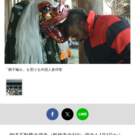
「獅子噛み」を受ける外国人参拝客
御滝不動尊金蔵寺（船橋市金杉6）境内も1月1日から、