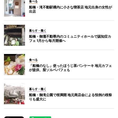
食べる
船橋・滝不動駅構内に小さな喫茶店 地元出身の女性が
出店
暮らす・働く
船橋・御瀧不動尊内のコミュニティホールで認知症カ
フェ 1月から毎月開催へ
食べる
「船橋のなし」使ったほうじ茶パンケーキ 地元カフェ
が提供、梨ソルベパフェも
暮らす・働く
船橋・御滝公園で桜満開 地元商店会による恒例の桜祭
りも盛大に