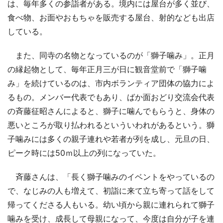
は、毎年多くの参詣者がある。境内には屋台が多く並び、
食べ物、お面やおもちゃを販売する屋台、射的なども出店
している。
また、同寺の名物となっているのが「獅子噛み」。正月
の縁起物として、毎年正月三が日に観音堂前で「獅子噛
み」を続けているのは、市内ボランティア団体の協力によ
るもの。メンバー代表でもあり、ばか面おどり交流会代表
の斉藤征昭さんによると、獅子に噛んでもらうと、身体の
悪いところが取り払われるといういわれがあるという。獅
子噛みには多くの親子連れや若者が列を成し、元旦の日、
ピーク時には50ｍ以上の列になっていた。
斉藤さんは、「長く獅子噛みのイベントをやっているの
で、なじみの人も増えて、初詣に来て立ち寄って話をして
帰ってくださる人もいる。幼い頃から親に連れられて獅子
噛みを受け、成長して母親になって、今度は自分が子を連