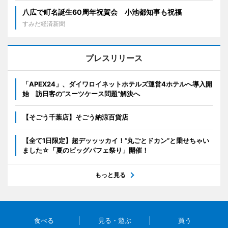
八広で町名誕生60周年祝賀会 小池都知事も祝福
すみだ経済新聞
プレスリリース
「APEX24」、ダイワロイネットホテルズ運営4ホテルへ導入開
始 訪日客の“スーツケース問題”解決へ
【そごう千葉店】そごう納涼百貨店
【全て1日限定】超デッッッカイ！“丸ごとドカン”と乗せちゃい
ました☆「夏のビッグパフェ祭り」開催！
もっと見る
食べる
見る・遊ぶ
買う