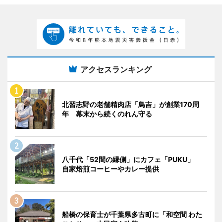
アクセスランキング
北習志野の老舗精肉店「鳥吉」が創業170周
年 幕末から続くのれん守る
八千代「52間の縁側」にカフェ「PUKU」
自家焙煎コーヒーやカレー提供
船橋の保育士が千葉県多古町に「和空間 わた