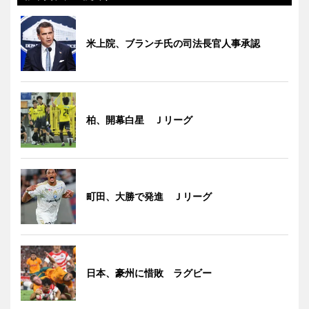
米上院、ブランチ氏の司法長官人事承認
柏、開幕白星 Ｊリーグ
町田、大勝で発進 Ｊリーグ
日本、豪州に惜敗 ラグビー