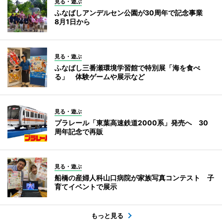
見る・遊ぶ
ふなばしアンデルセン公園が30周年で記念事業
8月1日から
見る・遊ぶ
ふなばし三番瀬環境学習館で特別展「海を食べ
る」 体験ゲームや展示など
見る・遊ぶ
プラレール「東葉高速鉄道2000系」発売へ 30
周年記念で再販
見る・遊ぶ
船橋の産婦人科山口病院が家族写真コンテスト 子
育てイベントで展示
もっと見る