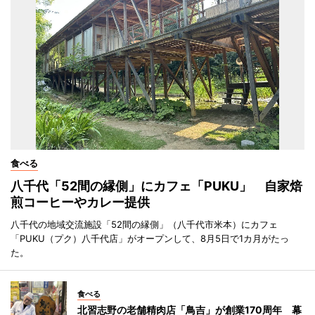
食べる
八千代「52間の縁側」にカフェ「PUKU」 自家焙
煎コーヒーやカレー提供
八千代の地域交流施設「52間の縁側」（八千代市米本）にカフェ
「PUKU（プク）八千代店」がオープンして、8月5日で1カ月がたっ
た。
食べる
北習志野の老舗精肉店「鳥吉」が創業170周年 幕