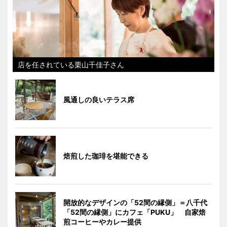
店を任されている栗山千佳子さん
風通しの良いテラス席
焙煎した珈琲を堪能できる
開放的なデザインの「52間の縁側」＝八千代
「52間の縁側」にカフェ「PUKU」 自家焙
煎コーヒーやカレー提供