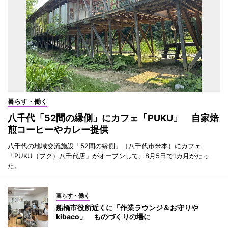
暮らす・働く
八千代「52間の縁側」にカフェ「PUKU」 自家焙
煎コーヒーやカレー提供
八千代の地域交流施設「52間の縁側」（八千代市米本）にカフェ
「PUKU（プク）八千代店」がオープンして、8月5日で1カ月がたっ
た。
暮らす・働く
船橋市役所近くに「作業ラウンジ＆お守りや
kibaco」 ものづくりの場に