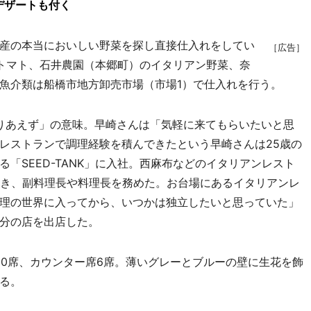
デザートも付く
産の本当においしい野菜を探し直接仕入れをしてい
［広告］
トマト、石井農園（本郷町）のイタリアン野菜、奈
魚介類は船橋市地方卸売市場（市場1）で仕入れを行う。
とりあえず」の意味。早崎さんは「気軽に来てもらいたいと思
レストランで調理経験を積んできたという早崎さんは25歳の
「SEED-TANK」に入社。西麻布などのイタリアンレスト
働き、副料理長や料理長を務めた。お台場にあるイタリアンレ
理の世界に入ってから、いつかは独立したいと思っていた」
分の店を出店した。
10席、カウンター席6席。薄いグレーとブルーの壁に生花を飾
る。