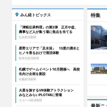
みん経トピックス
特集
「津軽伝承料理」の第2弾 正月や盆、
農事など人が集う場に焦点を当てる
弘前経済新聞
星野エリアで「足水浴」 13度の湧水と
ヒノキ香るおけで清涼体験
軽井沢経済新聞
札幌でゲームイベント10月開催へ 高校
生向け企画を新設
札幌経済新聞
火星を旅するVR体験アトラクション
みなとみらいPLOT48に登場
ヨコハマ経済新聞
最新ニ