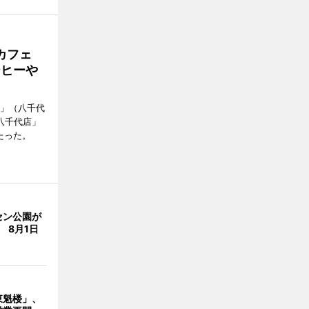
カフェ
ーヒーや
側」（八千代
八千代店」
たった。
セン公園が
 8月1日
東魁楼」、