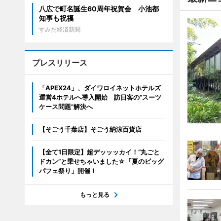
八広で町名誕生60周年祝賀会 小池都
知事も祝福
すみだ経済新聞
プレスリリース
「APEX24」、ダイワロイネットホテルズ
運営4ホテルへ導入開始 訪日客の“スーツ
ケース問題”解決へ
【そごう千葉店】そごう納涼百貨店
【全て1日限定】超デッッッカイ！“丸ごと
ドカン”と乗せちゃいました☆「夏のビッグ
パフェ祭り」開催！
もっと見る