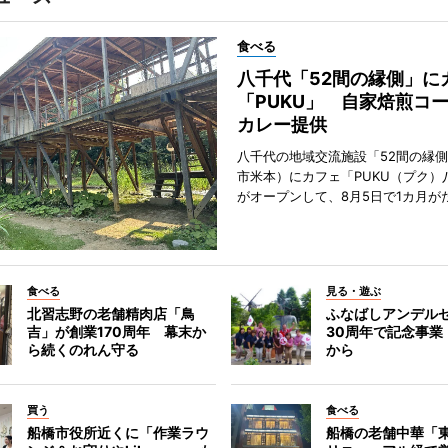
食べる
八千代「52間の縁側」に
「PUKU」 自家焙煎コ
カレー提供
八千代の地域交流施設「52間の縁
市米本）にカフェ「PUKU（プク）
がオープンして、8月5日で1カ月が
食べる
見る・遊ぶ
北習志野の老舗精肉店「鳥
ふなばしアンデル
吉」が創業170周年 幕末か
30周年で記念事業
ら続くのれん守る
から
買う
食べる
船橋市役所近くに「作業ラウ
船橋の老舗中華「