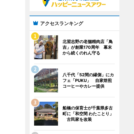
アクセスランキング
北習志野の老舗精肉店「鳥
吉」が創業170周年 幕末
から続くのれん守る
八千代「52間の縁側」にカ
フェ「PUKU」 自家焙煎
コーヒーやカレー提供
船橋の保育士が千葉県多古
町に「和空間 わたことり」
古民家を改装