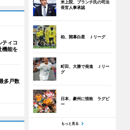
米上院、ブランチ氏の司法
長官人事承認
柏、開幕白星 Ｊリーグ
ルティコ
社機能を
町田、大勝で発進 Ｊリー
グ
最多戸数
日本、豪州に惜敗 ラグビ
ー
もっと見る