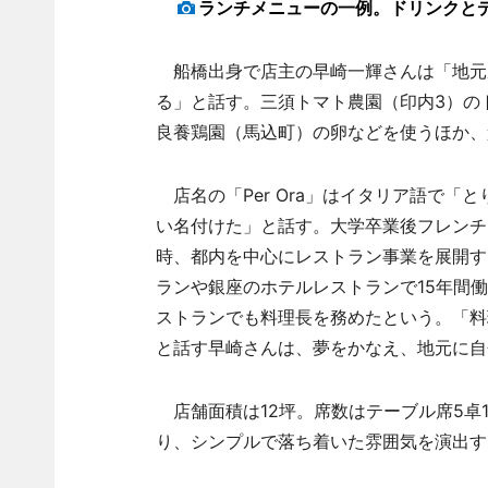
ランチメニューの一例。ドリンクと
船橋出身で店主の早崎一輝さんは「地元
る」と話す。三須トマト農園（印内3）の
良養鶏園（馬込町）の卵などを使うほか、
店名の「Per Ora」はイタリア語で「
い名付けた」と話す。大学卒業後フレンチ
時、都内を中心にレストラン事業を展開する
ランや銀座のホテルレストランで15年間
ストランでも料理長を務めたという。「料
と話す早崎さんは、夢をかなえ、地元に自
店舗面積は12坪。席数はテーブル席5卓
り、シンプルで落ち着いた雰囲気を演出す