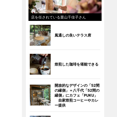
店を任されている栗山千佳子さん
風通しの良いテラス席
焙煎した珈琲を堪能できる
開放的なデザインの「52間
の縁側」＝八千代「52間の
縁側」にカフェ「PUKU」
自家焙煎コーヒーやカレ
ー提供