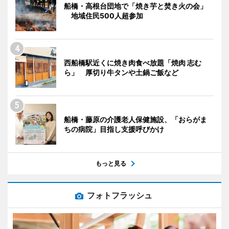
船橋・高根台団地で「焼き芋と焚き火の会」
地域住民500人超参加
西船橋駅近くに焼き肉食べ放題「焼肉 志む
ら」 厚切り牛タンや土鍋ご飯など
船橋・藤原の介護老人保健施設、「おらがま
ちの病院」目指し支援呼びかけ
もっと見る
フォトフラッシュ