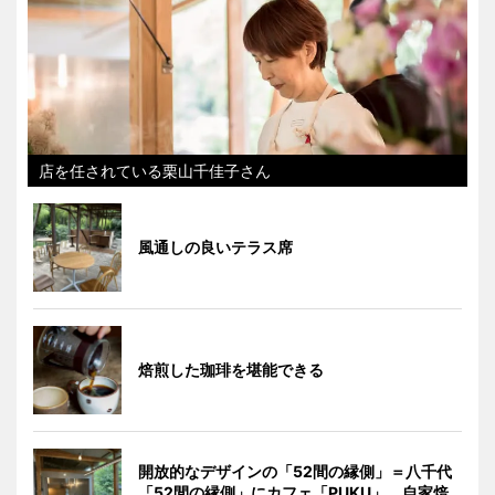
店を任されている栗山千佳子さん
風通しの良いテラス席
焙煎した珈琲を堪能できる
開放的なデザインの「52間の縁側」＝八千代
「52間の縁側」にカフェ「PUKU」 自家焙