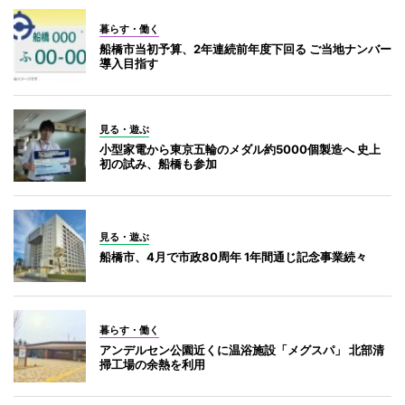
暮らす・働く
船橋市当初予算、2年連続前年度下回る ご当地ナンバー
導入目指す
見る・遊ぶ
小型家電から東京五輪のメダル約5000個製造へ 史上
初の試み、船橋も参加
見る・遊ぶ
船橋市、4月で市政80周年 1年間通じ記念事業続々
暮らす・働く
アンデルセン公園近くに温浴施設「メグスパ」 北部清
掃工場の余熱を利用