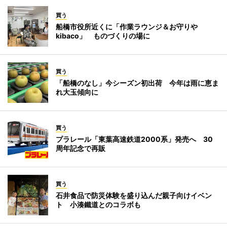
買う
船橋市役所近くに「作業ラウンジ＆お守りや
kibaco」 ものづくりの場に
買う
「船橋のなし」今シーズン初出荷 今年は雨に恵ま
れ大玉傾向に
買う
プラレール「東葉高速鉄道2000系」発売へ 30
周年記念で再販
買う
石井食品で防災体験を盛り込んだ親子向けイベン
ト 小湊鐵道とのコラボも