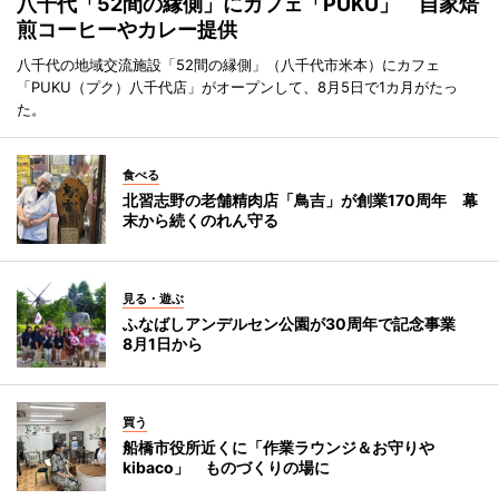
八千代「52間の縁側」にカフェ「PUKU」 自家焙
煎コーヒーやカレー提供
八千代の地域交流施設「52間の縁側」（八千代市米本）にカフェ
「PUKU（プク）八千代店」がオープンして、8月5日で1カ月がたっ
た。
食べる
北習志野の老舗精肉店「鳥吉」が創業170周年 幕
末から続くのれん守る
見る・遊ぶ
ふなばしアンデルセン公園が30周年で記念事業
8月1日から
買う
船橋市役所近くに「作業ラウンジ＆お守りや
kibaco」 ものづくりの場に