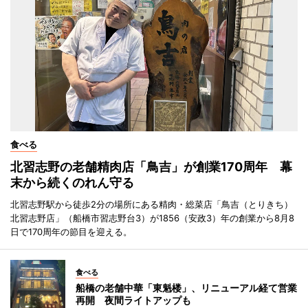
食べる
北習志野の老舗精肉店「鳥吉」が創業170周年 幕
末から続くのれん守る
北習志野駅から徒歩2分の場所にある精肉・総菜店「鳥吉（とりきち）
北習志野店」（船橋市習志野台3）が1856（安政3）年の創業から8月8
日で170周年の節目を迎える。
食べる
船橋の老舗中華「東魁楼」、リニューアル経て営業
再開 夜間ライトアップも