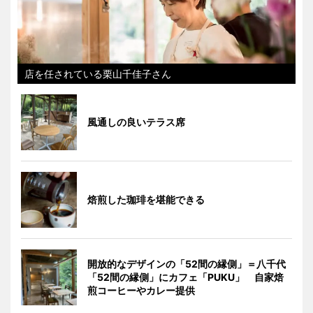
店を任されている栗山千佳子さん
風通しの良いテラス席
焙煎した珈琲を堪能できる
開放的なデザインの「52間の縁側」＝八千代
「52間の縁側」にカフェ「PUKU」 自家焙
煎コーヒーやカレー提供