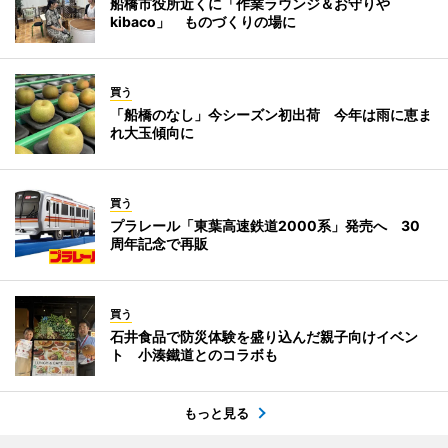
船橋市役所近くに「作業ラウンジ＆お守りや
kibaco」 ものづくりの場に
買う
「船橋のなし」今シーズン初出荷 今年は雨に恵ま
れ大玉傾向に
買う
プラレール「東葉高速鉄道2000系」発売へ 30
周年記念で再販
買う
石井食品で防災体験を盛り込んだ親子向けイベン
ト 小湊鐵道とのコラボも
もっと見る