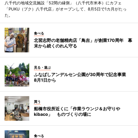
八千代の地域交流施設「52間の縁側」（八千代市米本）にカフェ
「PUKU（プク）八千代店」がオープンして、8月5日で1カ月がたっ
た。
食べる
北習志野の老舗精肉店「鳥吉」が創業170周年 幕
末から続くのれん守る
見る・遊ぶ
ふなばしアンデルセン公園が30周年で記念事業
8月1日から
買う
船橋市役所近くに「作業ラウンジ＆お守りや
kibaco」 ものづくりの場に
食べる