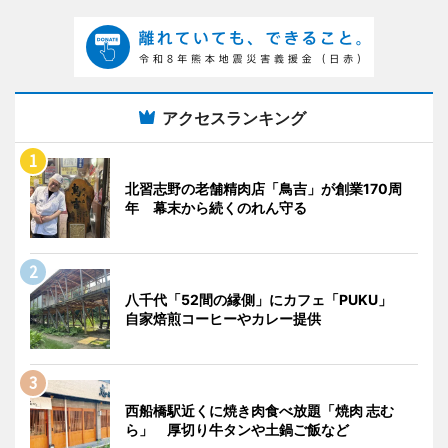
アクセスランキング
北習志野の老舗精肉店「鳥吉」が創業170周
年 幕末から続くのれん守る
八千代「52間の縁側」にカフェ「PUKU」
自家焙煎コーヒーやカレー提供
西船橋駅近くに焼き肉食べ放題「焼肉 志む
ら」 厚切り牛タンや土鍋ご飯など