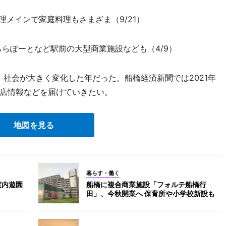
理メインで家庭料理もさまざま（9/21）
ららぽーとなど駅前の大型商業施設なども（4/9）
社会が大きく変化した年だった。船橋経済新聞では2021年
店情報などを届けていきたい。
地図を見る
暮らす・働く
室内遊園
船橋に複合商業施設「フォルテ船橋行
田」、今秋開業へ 保育所や小学校新設も