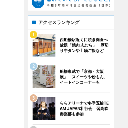
アクセスランキング
西船橋駅近くに焼き肉食べ
放題「焼肉 志むら」 厚切
り牛タンや土鍋ご飯など
船橋東武で「京都・大阪
展」 スイーツや粉もん、
イートインコーナーも
ららアリーナで冬季五輪TE
AM JAPAN壮行会 習高吹
奏楽部も参加