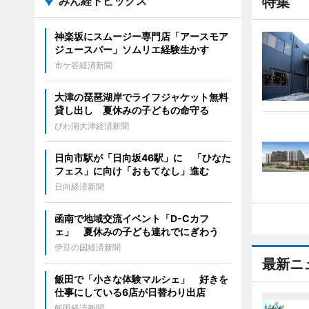
みん経トピックス
特集
神楽坂にスムージー専門店「アースモア
ジュースバー」ソムリエ経験生かす
市ケ谷経済新聞
大津の琵琶湖岸でライフジャケット無料
貸し出し 夏休みの子どもの命守る
びわ湖大津経済新聞
日向市駅が「日向坂46駅」に 「ひなた
フェス」に向け「おもてなし」進む
日向経済新聞
函南で地域交流イベント「D-Cカフ
ェ」 夏休みの子ども連れでにぎわう
伊豆の国経済新聞
最新ニ
飯田で「小さな体験マルシェ」 好きを
仕事にしている6店が日替わり出店
飯田経済新聞