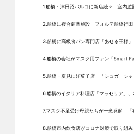
1.船橋・津田沼パルコに新店続々 室内遊
2.船橋に複合商業施設「フォルテ船橋行田
3.船橋に高級食パン専門店「あせる王様」
4.船橋の会社がマスク用ファン「Smart 
5.船橋・夏見に洋菓子店 「シュガーシャ
6.船橋のイタリア料理店「マッセリア」、
7.マスク不足受け母親たちが一念発起 「
8.船橋市内飲食店がコロナ対策で取り組み