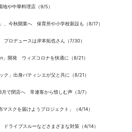
園地や中華料理店（9/5）
」、今秋開業へ 保育所や小学校新設も（8/17）
 プロデュースは岸本拓也さん（7/30）
Fan」開発 ウィズコロナを快適に（8/21）
ック」出身パティシエが父と共に（8/21）
3月で閉店へ 常連客から惜しむ声（3/7）
布マスクを届けようプロジェクト」（4/14）
 ドライブスルーなどさまざまな対策（4/14）