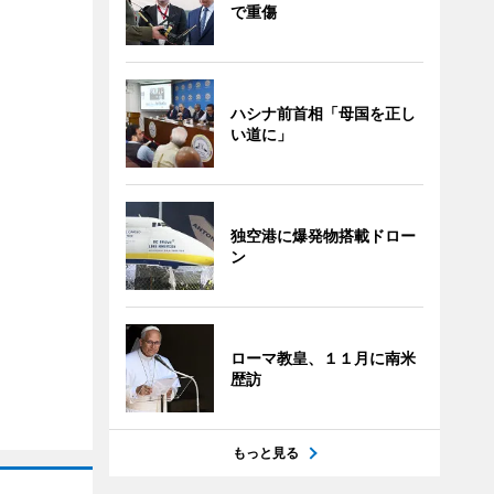
で重傷
ハシナ前首相「母国を正し
い道に」
独空港に爆発物搭載ドロー
ン
ローマ教皇、１１月に南米
歴訪
もっと見る