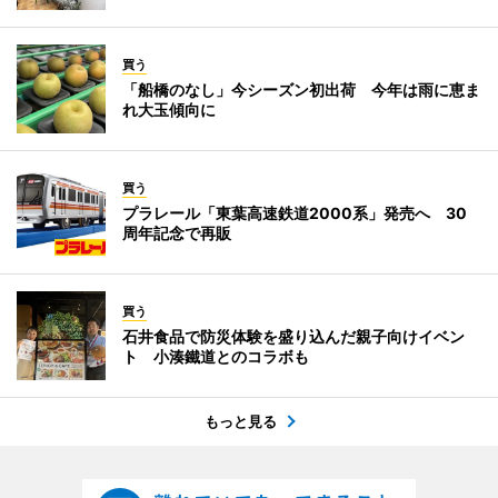
買う
「船橋のなし」今シーズン初出荷 今年は雨に恵ま
れ大玉傾向に
買う
プラレール「東葉高速鉄道2000系」発売へ 30
周年記念で再販
買う
石井食品で防災体験を盛り込んだ親子向けイベン
ト 小湊鐵道とのコラボも
もっと見る