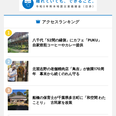
アクセスランキング
八千代「52間の縁側」にカフェ「PUKU」
自家焙煎コーヒーやカレー提供
北習志野の老舗精肉店「鳥吉」が創業170周
年 幕末から続くのれん守る
船橋の保育士が千葉県多古町に「和空間 わた
ことり」 古民家を改装