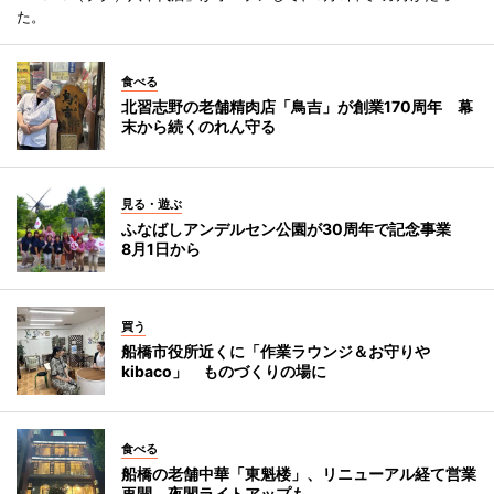
た。
食べる
北習志野の老舗精肉店「鳥吉」が創業170周年 幕
末から続くのれん守る
見る・遊ぶ
ふなばしアンデルセン公園が30周年で記念事業
8月1日から
買う
船橋市役所近くに「作業ラウンジ＆お守りや
kibaco」 ものづくりの場に
食べる
船橋の老舗中華「東魁楼」、リニューアル経て営業
再開 夜間ライトアップも