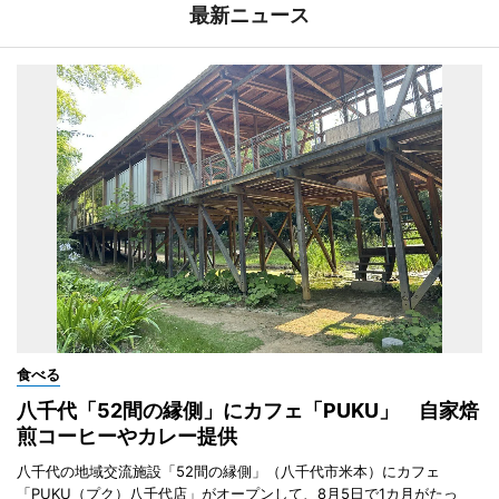
最新ニュース
食べる
八千代「52間の縁側」にカフェ「PUKU」 自家焙
煎コーヒーやカレー提供
八千代の地域交流施設「52間の縁側」（八千代市米本）にカフェ
「PUKU（プク）八千代店」がオープンして、8月5日で1カ月がたっ