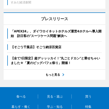
すみだ経済新聞
プレスリリース
「APEX24」、ダイワロイネットホテルズ運営4ホテルへ導入開
始 訪日客の“スーツケース問題”解決へ
【そごう千葉店】そごう納涼百貨店
【全て1日限定】超デッッッカイ！“丸ごとドカン”と乗せちゃい
ました☆「夏のビッグパフェ祭り」開催！
もっと見る
食べる
見る・遊ぶ
買う
暮らす・働く
学ぶ・知る
特集