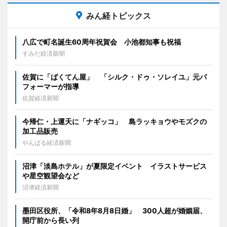
みん経トピックス
八広で町名誕生60周年祝賀会 小池都知事も祝福
すみだ経済新聞
佐賀に「ばくてん屋」 「シルク・ドゥ・ソレイユ」元パ
フォーマーが指導
佐賀経済新聞
今帰仁・上運天に「ナギッコ」 島ラッキョウやモズクの
加工品販売
やんばる経済新聞
沼津「淡島ホテル」が夏限定イベント イラストサービス
や星空観望会など
沼津経済新聞
墨田区役所、「令和8年8月8日婚」 300人超が婚姻届、
開庁前から長い列