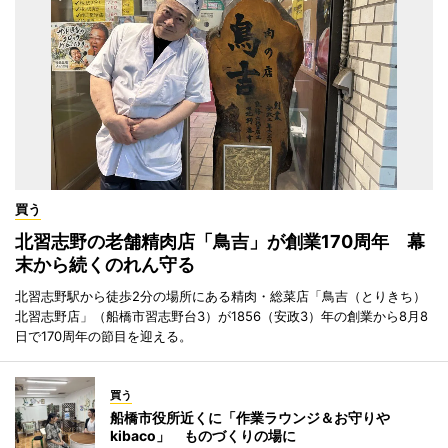
買う
北習志野の老舗精肉店「鳥吉」が創業170周年 幕
末から続くのれん守る
北習志野駅から徒歩2分の場所にある精肉・総菜店「鳥吉（とりきち）
北習志野店」（船橋市習志野台3）が1856（安政3）年の創業から8月8
日で170周年の節目を迎える。
買う
船橋市役所近くに「作業ラウンジ＆お守りや
kibaco」 ものづくりの場に