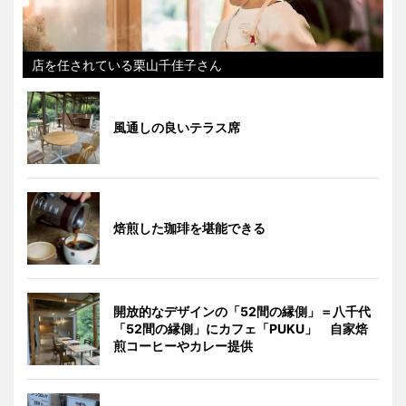
店を任されている栗山千佳子さん
風通しの良いテラス席
焙煎した珈琲を堪能できる
開放的なデザインの「52間の縁側」＝八千代
「52間の縁側」にカフェ「PUKU」 自家焙
煎コーヒーやカレー提供