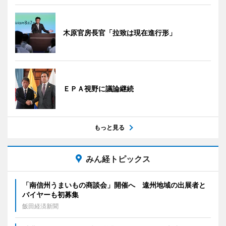
木原官房長官「拉致は現在進行形」
ＥＰＡ視野に議論継続
もっと見る
みん経トピックス
「南信州うまいもの商談会」開催へ 遠州地域の出展者と
バイヤーも初募集
飯田経済新聞