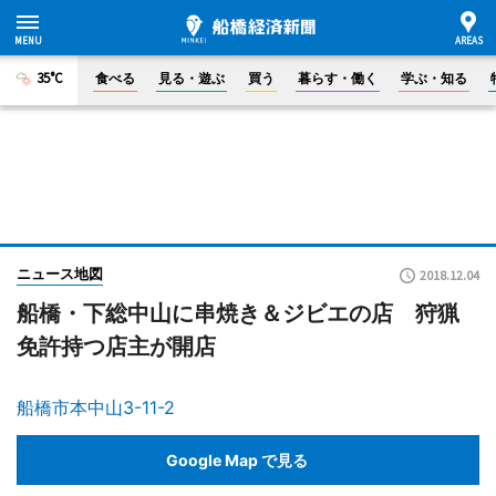
35°C
食べる
見る・遊ぶ
買う
暮らす・働く
学ぶ・知る
ニュース地図
2018.12.04
船橋・下総中山に串焼き＆ジビエの店 狩猟
免許持つ店主が開店
船橋市本中山3-11-2
Google Map で見る