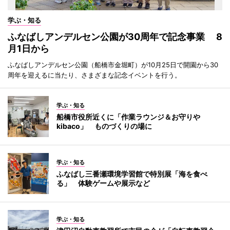
学ぶ・知る
ふなばしアンデルセン公園が30周年で記念事業 8
月1日から
ふなばしアンデルセン公園（船橋市金堀町）が10月25日で開園から30
周年を迎えるに当たり、さまざまな記念イベントを行う。
学ぶ・知る
船橋市役所近くに「作業ラウンジ＆お守りや
kibaco」 ものづくりの場に
学ぶ・知る
ふなばし三番瀬環境学習館で特別展「海を食べ
る」 体験ゲームや展示など
学ぶ・知る