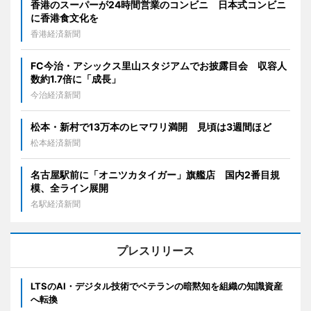
香港のスーパーが24時間営業のコンビニ 日本式コンビニ
に香港食文化を
香港経済新聞
FC今治・アシックス里山スタジアムでお披露目会 収容人
数約1.7倍に「成長」
今治経済新聞
松本・新村で13万本のヒマワリ満開 見頃は3週間ほど
松本経済新聞
名古屋駅前に「オニツカタイガー」旗艦店 国内2番目規
模、全ライン展開
名駅経済新聞
プレスリリース
LTSのAI・デジタル技術でベテランの暗黙知を組織の知識資産
へ転換