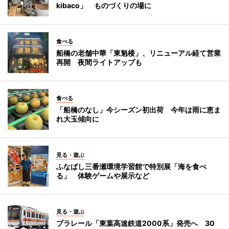
kibaco」 ものづくりの場に
食べる
船橋の老舗中華「東魁楼」、リニューアル経て営業
再開 夜間ライトアップも
食べる
「船橋のなし」今シーズン初出荷 今年は雨に恵ま
れ大玉傾向に
見る・遊ぶ
ふなばし三番瀬環境学習館で特別展「海を食べ
る」 体験ゲームや展示など
見る・遊ぶ
プラレール「東葉高速鉄道2000系」発売へ 30