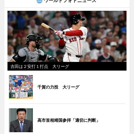
ワールドフォトニュース
吉田は２安打１打点 大リーグ
千賀の力投 大リーグ
高市首相靖国参拝「適切に判断」