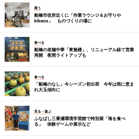
買う
船橋市役所近くに「作業ラウンジ＆お守りや
kibaco」 ものづくりの場に
食べる
船橋の老舗中華「東魁楼」、リニューアル経て営業
再開 夜間ライトアップも
食べる
「船橋のなし」今シーズン初出荷 今年は雨に恵ま
れ大玉傾向に
見る・遊ぶ
ふなばし三番瀬環境学習館で特別展「海を食べ
る」 体験ゲームや展示など