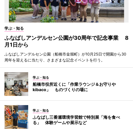
学ぶ・知る
ふなばしアンデルセン公園が30周年で記念事業 8
月1日から
ふなばしアンデルセン公園（船橋市金堀町）が10月25日で開園から30
周年を迎えるに当たり、さまざまな記念イベントを行う。
学ぶ・知る
船橋市役所近くに「作業ラウンジ＆お守りや
kibaco」 ものづくりの場に
学ぶ・知る
ふなばし三番瀬環境学習館で特別展「海を食べ
る」 体験ゲームや展示など