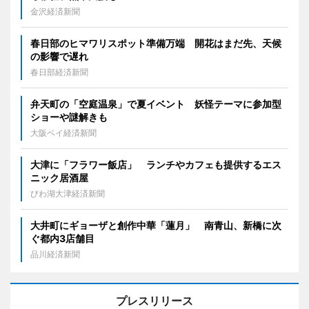
金沢経済新聞
春日部のヒマワリスポット準備万端 開花はまだ先、天候
の影響で遅れ
春日部経済新聞
弁天町の「空庭温泉」で夏イベント 妖怪テーマに参加型
ショーや謎解きも
大阪ベイ経済新聞
大津に「フラワー飯店」 ランチやカフェも提供するエス
ニック居酒屋
びわ湖大津経済新聞
大井町にギョーザと創作中華「蓮月」 南青山、新橋に次
ぐ都内3店舗目
品川経済新聞
プレスリリース