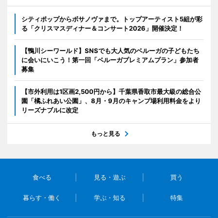
シティポップからボサノヴァまで。トップアーティスト5組が彩
る「クリスマスディナー＆コンサート2026」開催決定！
【鴨川シーワールド】SNSでも大人気のベルーガの子どもたち
に会いにいこう！第一回「ベルーガプレミアムプラン」参加者
募集
【市外利用は1区画2,500円から】千葉県香取市最大級の総合公
園「橘ふれあい公園」、8月・9月のキャンプ場利用料金をより
リーズナブルに改定
もっと見る
食べる
見る・遊ぶ
買う
暮らす・働く
学ぶ・知る
特集