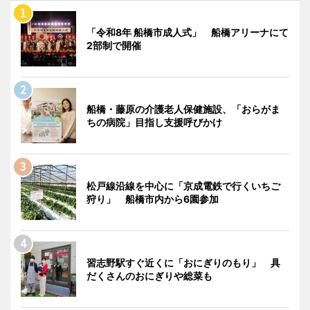
「令和8年 船橋市成人式」 船橋アリーナにて
2部制で開催
船橋・藤原の介護老人保健施設、「おらがま
ちの病院」目指し支援呼びかけ
松戸線沿線を中心に「京成電鉄で行くいちご
狩り」 船橋市内から6園参加
習志野駅すぐ近くに「おにぎりのもり」 具
だくさんのおにぎりや総菜も