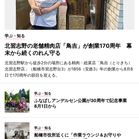
学ぶ・知る
北習志野の老舗精肉店「鳥吉」が創業170周年 幕
末から続くのれん守る
北習志野駅から徒歩2分の場所にある精肉・総菜店「鳥吉（とりきち）
北習志野店」（船橋市習志野台3）が1856（安政3）年の創業から8月8
日で170周年の節目を迎える。
学ぶ・知る
ふなばしアンデルセン公園が30周年で記念事業
8月1日から
学ぶ・知る
船橋市役所近くに「作業ラウンジ＆お守りや