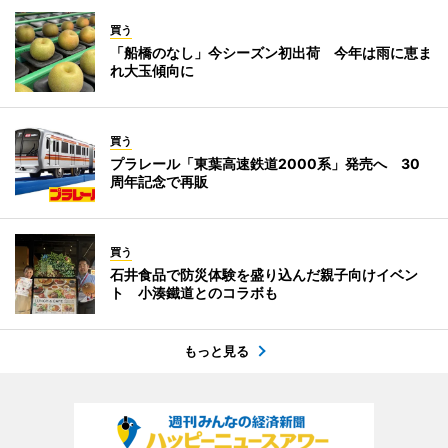
買う
「船橋のなし」今シーズン初出荷 今年は雨に恵ま
れ大玉傾向に
買う
プラレール「東葉高速鉄道2000系」発売へ 30
周年記念で再販
買う
石井食品で防災体験を盛り込んだ親子向けイベン
ト 小湊鐵道とのコラボも
もっと見る