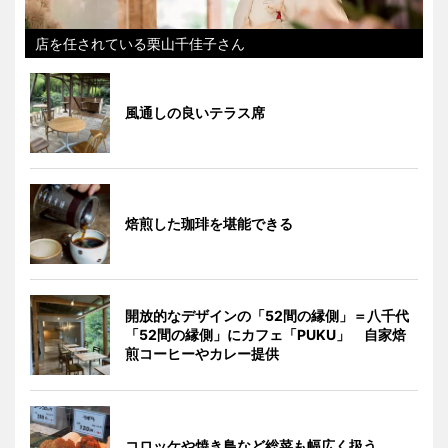
店を任されている栗山千佳子さん
風通しの良いテラス席
焙煎した珈琲を堪能できる
開放的なデザインの「52間の縁側」＝八千代
「52間の縁側」にカフェ「PUKU」 自家焙
煎コーヒーやカレー提供
コロッケや焼き鳥など総菜も幅広く扱う