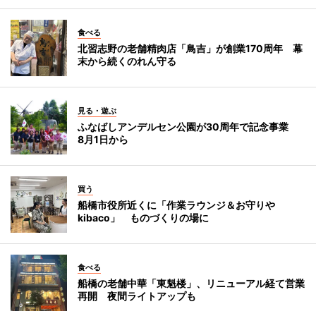
食べる
北習志野の老舗精肉店「鳥吉」が創業170周年 幕
末から続くのれん守る
見る・遊ぶ
ふなばしアンデルセン公園が30周年で記念事業
8月1日から
買う
船橋市役所近くに「作業ラウンジ＆お守りや
kibaco」 ものづくりの場に
食べる
船橋の老舗中華「東魁楼」、リニューアル経て営業
再開 夜間ライトアップも