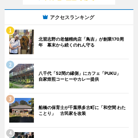
アクセスランキング
北習志野の老舗精肉店「鳥吉」が創業170周
年 幕末から続くのれん守る
八千代「52間の縁側」にカフェ「PUKU」
自家焙煎コーヒーやカレー提供
船橋の保育士が千葉県多古町に「和空間 わた
ことり」 古民家を改装