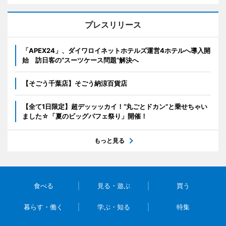
プレスリリース
「APEX24」、ダイワロイネットホテルズ運営4ホテルへ導入開
始 訪日客の“スーツケース問題”解決へ
【そごう千葉店】そごう納涼百貨店
【全て1日限定】超デッッッカイ！“丸ごとドカン”と乗せちゃい
ました☆「夏のビッグパフェ祭り」開催！
もっと見る
食べる
見る・遊ぶ
買う
暮らす・働く
学ぶ・知る
特集