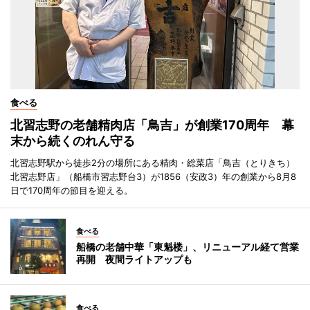
食べる
北習志野の老舗精肉店「鳥吉」が創業170周年 幕
末から続くのれん守る
北習志野駅から徒歩2分の場所にある精肉・総菜店「鳥吉（とりきち）
北習志野店」（船橋市習志野台3）が1856（安政3）年の創業から8月8
日で170周年の節目を迎える。
食べる
船橋の老舗中華「東魁楼」、リニューアル経て営業
再開 夜間ライトアップも
食べる