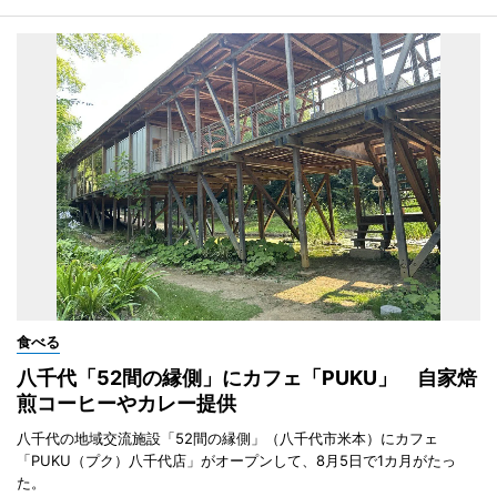
食べる
八千代「52間の縁側」にカフェ「PUKU」 自家焙
煎コーヒーやカレー提供
八千代の地域交流施設「52間の縁側」（八千代市米本）にカフェ
「PUKU（プク）八千代店」がオープンして、8月5日で1カ月がたっ
た。