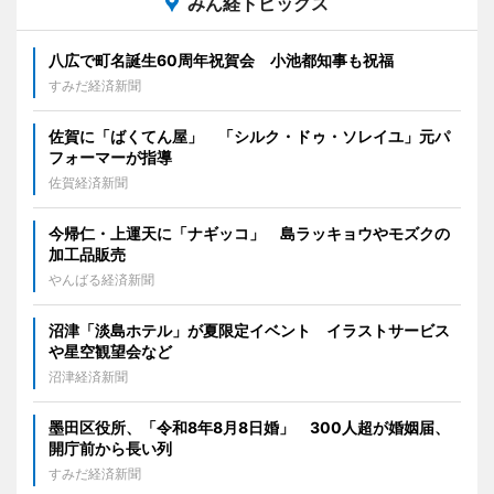
みん経トピックス
八広で町名誕生60周年祝賀会 小池都知事も祝福
すみだ経済新聞
佐賀に「ばくてん屋」 「シルク・ドゥ・ソレイユ」元パ
フォーマーが指導
佐賀経済新聞
今帰仁・上運天に「ナギッコ」 島ラッキョウやモズクの
加工品販売
やんばる経済新聞
沼津「淡島ホテル」が夏限定イベント イラストサービス
や星空観望会など
沼津経済新聞
墨田区役所、「令和8年8月8日婚」 300人超が婚姻届、
開庁前から長い列
すみだ経済新聞