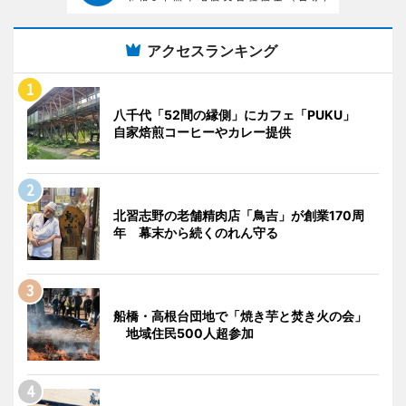
アクセスランキング
八千代「52間の縁側」にカフェ「PUKU」
自家焙煎コーヒーやカレー提供
北習志野の老舗精肉店「鳥吉」が創業170周
年 幕末から続くのれん守る
船橋・高根台団地で「焼き芋と焚き火の会」
地域住民500人超参加