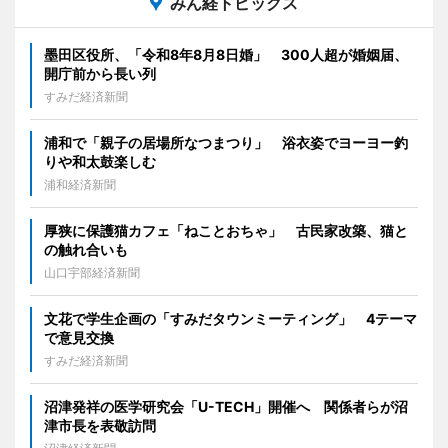
みん経トピックス
墨田区役所、「令和8年8月8日婚」 300人超が婚姻届、
開庁前から長い列
すみだ経済新聞
浦和で「親子の居場所なつまつり」 浴衣姿でヨーヨー釣
りや和太鼓楽しむ
浦和経済新聞
厚狭に保護猫カフェ「ねことおちゃ」 古民家改築、猫と
の触れ合いも
山口宇部経済新聞
文花で学生企画の「すみだタウンミーティング」 4テーマ
で意見交換
すみだ経済新聞
沼津発祥の医学研究会「U-TECH」開催へ 関係者らが沼
津市長を表敬訪問