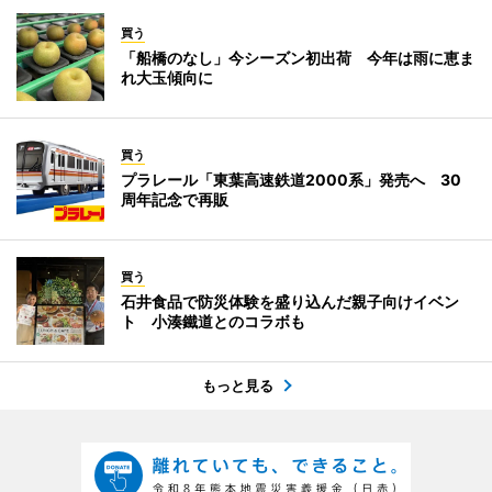
買う
「船橋のなし」今シーズン初出荷 今年は雨に恵ま
れ大玉傾向に
買う
プラレール「東葉高速鉄道2000系」発売へ 30
周年記念で再販
買う
石井食品で防災体験を盛り込んだ親子向けイベン
ト 小湊鐵道とのコラボも
もっと見る