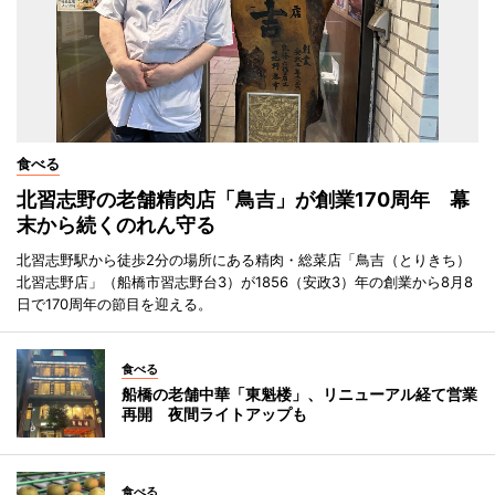
食べる
北習志野の老舗精肉店「鳥吉」が創業170周年 幕
末から続くのれん守る
北習志野駅から徒歩2分の場所にある精肉・総菜店「鳥吉（とりきち）
北習志野店」（船橋市習志野台3）が1856（安政3）年の創業から8月8
日で170周年の節目を迎える。
食べる
船橋の老舗中華「東魁楼」、リニューアル経て営業
再開 夜間ライトアップも
食べる