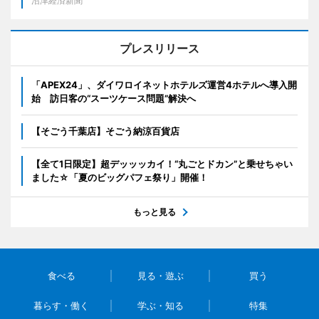
沼津経済新聞
プレスリリース
「APEX24」、ダイワロイネットホテルズ運営4ホテルへ導入開
始 訪日客の“スーツケース問題”解決へ
【そごう千葉店】そごう納涼百貨店
【全て1日限定】超デッッッカイ！“丸ごとドカン”と乗せちゃい
ました☆「夏のビッグパフェ祭り」開催！
もっと見る
食べる
見る・遊ぶ
買う
暮らす・働く
学ぶ・知る
特集