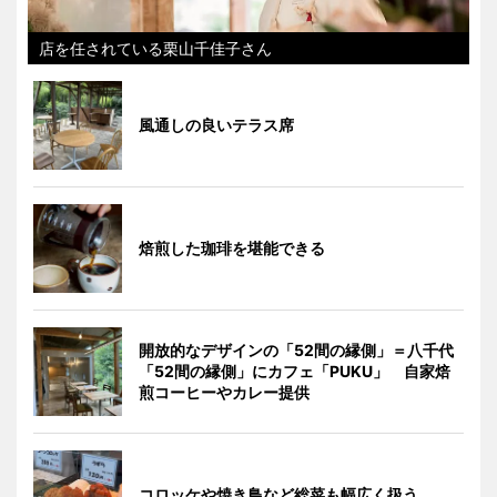
店を任されている栗山千佳子さん
風通しの良いテラス席
焙煎した珈琲を堪能できる
開放的なデザインの「52間の縁側」＝八千代
「52間の縁側」にカフェ「PUKU」 自家焙
煎コーヒーやカレー提供
コロッケや焼き鳥など総菜も幅広く扱う