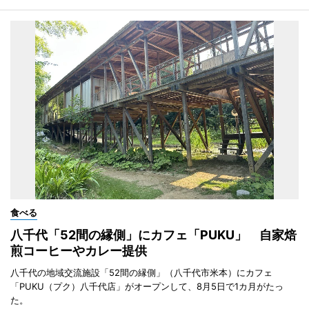
食べる
八千代「52間の縁側」にカフェ「PUKU」 自家焙
煎コーヒーやカレー提供
八千代の地域交流施設「52間の縁側」（八千代市米本）にカフェ
「PUKU（プク）八千代店」がオープンして、8月5日で1カ月がたっ
た。