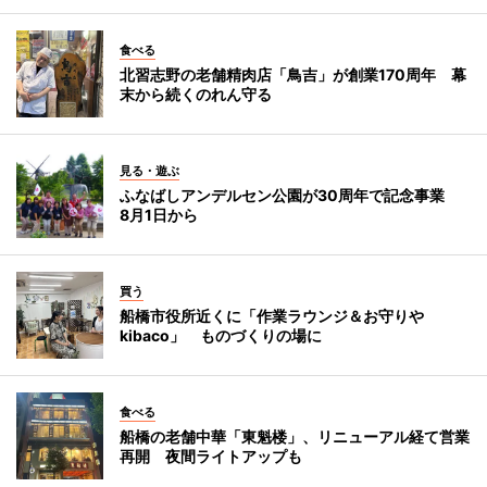
食べる
北習志野の老舗精肉店「鳥吉」が創業170周年 幕
末から続くのれん守る
見る・遊ぶ
ふなばしアンデルセン公園が30周年で記念事業
8月1日から
買う
船橋市役所近くに「作業ラウンジ＆お守りや
kibaco」 ものづくりの場に
食べる
船橋の老舗中華「東魁楼」、リニューアル経て営業
再開 夜間ライトアップも