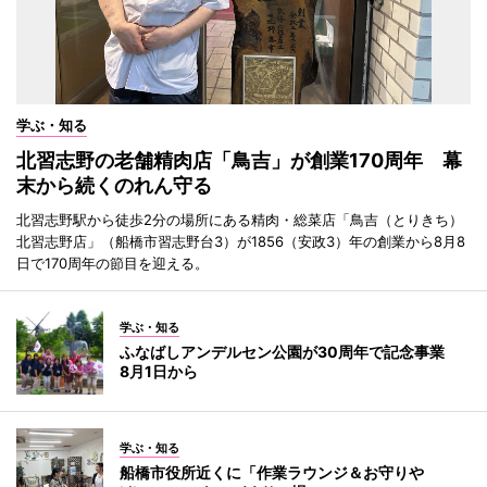
学ぶ・知る
北習志野の老舗精肉店「鳥吉」が創業170周年 幕
末から続くのれん守る
北習志野駅から徒歩2分の場所にある精肉・総菜店「鳥吉（とりきち）
北習志野店」（船橋市習志野台3）が1856（安政3）年の創業から8月8
日で170周年の節目を迎える。
学ぶ・知る
ふなばしアンデルセン公園が30周年で記念事業
8月1日から
学ぶ・知る
船橋市役所近くに「作業ラウンジ＆お守りや