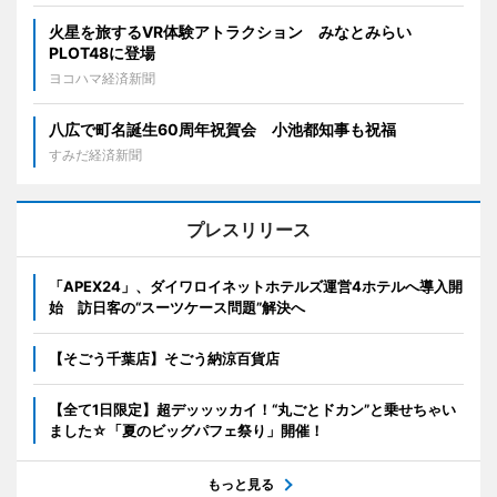
火星を旅するVR体験アトラクション みなとみらい
PLOT48に登場
ヨコハマ経済新聞
八広で町名誕生60周年祝賀会 小池都知事も祝福
すみだ経済新聞
プレスリリース
「APEX24」、ダイワロイネットホテルズ運営4ホテルへ導入開
始 訪日客の“スーツケース問題”解決へ
【そごう千葉店】そごう納涼百貨店
【全て1日限定】超デッッッカイ！“丸ごとドカン”と乗せちゃい
ました☆「夏のビッグパフェ祭り」開催！
もっと見る