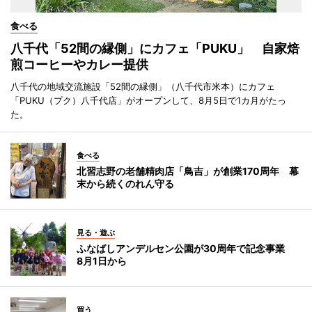
食べる
八千代「52間の縁側」にカフェ「PUKU」 自家焙
煎コーヒーやカレー提供
八千代の地域交流施設「52間の縁側」（八千代市米本）にカフェ
「PUKU（プク）八千代店」がオープンして、8月5日で1カ月がたっ
た。
食べる
北習志野の老舗精肉店「鳥吉」が創業170周年 幕
末から続くのれん守る
見る・遊ぶ
ふなばしアンデルセン公園が30周年で記念事業
8月1日から
買う