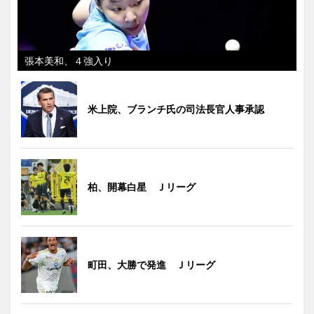
張本美和、４強入り
米上院、ブランチ氏の司法長官人事承認
柏、開幕白星 Ｊリーグ
町田、大勝で発進 Ｊリーグ