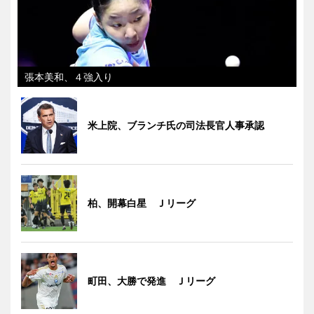
張本美和、４強入り
米上院、ブランチ氏の司法長官人事承認
柏、開幕白星 Ｊリーグ
町田、大勝で発進 Ｊリーグ