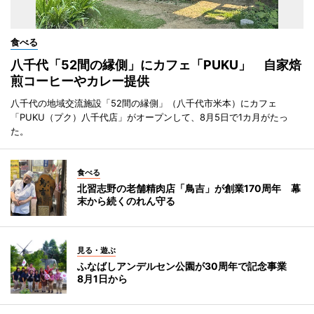
食べる
八千代「52間の縁側」にカフェ「PUKU」 自家焙
煎コーヒーやカレー提供
八千代の地域交流施設「52間の縁側」（八千代市米本）にカフェ
「PUKU（プク）八千代店」がオープンして、8月5日で1カ月がたっ
た。
食べる
北習志野の老舗精肉店「鳥吉」が創業170周年 幕
末から続くのれん守る
見る・遊ぶ
ふなばしアンデルセン公園が30周年で記念事業
8月1日から