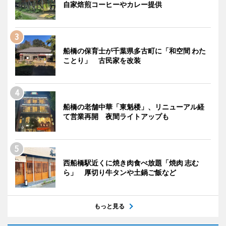
自家焙煎コーヒーやカレー提供
船橋の保育士が千葉県多古町に「和空間 わた
ことり」 古民家を改装
船橋の老舗中華「東魁楼」、リニューアル経
て営業再開 夜間ライトアップも
西船橋駅近くに焼き肉食べ放題「焼肉 志む
ら」 厚切り牛タンや土鍋ご飯など
もっと見る