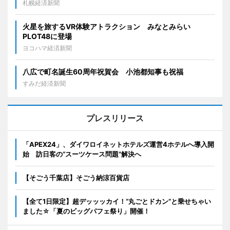
札幌経済新聞
火星を旅するVR体験アトラクション みなとみらい
PLOT48に登場
ヨコハマ経済新聞
八広で町名誕生60周年祝賀会 小池都知事も祝福
すみだ経済新聞
プレスリリース
「APEX24」、ダイワロイネットホテルズ運営4ホテルへ導入開
始 訪日客の“スーツケース問題”解決へ
【そごう千葉店】そごう納涼百貨店
【全て1日限定】超デッッッカイ！“丸ごとドカン”と乗せちゃい
ました☆「夏のビッグパフェ祭り」開催！