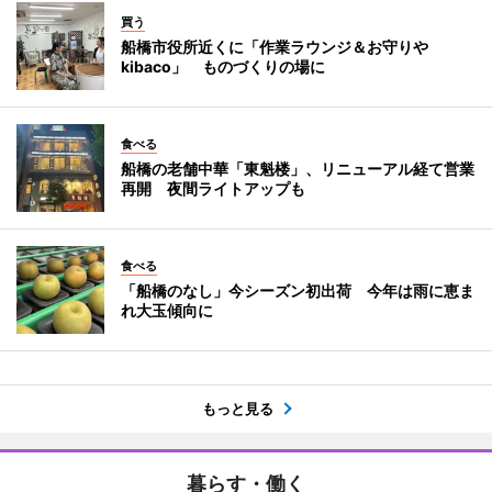
買う
船橋市役所近くに「作業ラウンジ＆お守りや
kibaco」 ものづくりの場に
食べる
船橋の老舗中華「東魁楼」、リニューアル経て営業
再開 夜間ライトアップも
食べる
「船橋のなし」今シーズン初出荷 今年は雨に恵ま
れ大玉傾向に
もっと見る
暮らす・働く