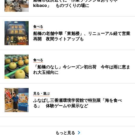
kibaco」 ものづくりの場に
食べる
船橋の老舗中華「東魁楼」、リニューアル経て営業
再開 夜間ライトアップも
食べる
「船橋のなし」今シーズン初出荷 今年は雨に恵ま
れ大玉傾向に
見る・遊ぶ
ふなばし三番瀬環境学習館で特別展「海を食べ
る」 体験ゲームや展示など
もっと見る