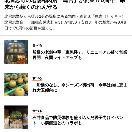
北習志野の老舗精肉店「鳥吉」が創業170周年 幕
末から続くのれん守る
北習志野駅から徒歩2分の場所にある精肉・総菜店「鳥吉（とりきち）
北習志野店」（船橋市習志野台3）が1856（安政3）年の創業から8月8
日で170周年の節目を迎える。
食べる
船橋の老舗中華「東魁楼」、リニューアル経て営業
再開 夜間ライトアップも
食べる
「船橋のなし」今シーズン初出荷 今年は雨に恵ま
れ大玉傾向に
食べる
石井食品で防災体験を盛り込んだ親子向けイベン
ト 小湊鐵道とのコラボも