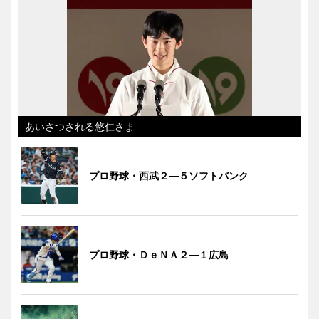
あいさつされる悠仁さま
プロ野球・西武２―５ソフトバンク
プロ野球・ＤｅＮＡ２―１広島