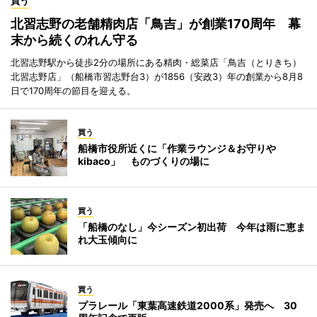
買う
北習志野の老舗精肉店「鳥吉」が創業170周年 幕
末から続くのれん守る
北習志野駅から徒歩2分の場所にある精肉・総菜店「鳥吉（とりきち）
北習志野店」（船橋市習志野台3）が1856（安政3）年の創業から8月8
日で170周年の節目を迎える。
買う
船橋市役所近くに「作業ラウンジ＆お守りや
kibaco」 ものづくりの場に
買う
「船橋のなし」今シーズン初出荷 今年は雨に恵ま
れ大玉傾向に
買う
プラレール「東葉高速鉄道2000系」発売へ 30