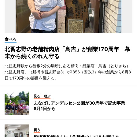
食べる
北習志野の老舗精肉店「鳥吉」が創業170周年 幕
末から続くのれん守る
北習志野駅から徒歩2分の場所にある精肉・総菜店「鳥吉（とりきち）
北習志野店」（船橋市習志野台3）が1856（安政3）年の創業から8月8
日で170周年の節目を迎える。
見る・遊ぶ
ふなばしアンデルセン公園が30周年で記念事業
8月1日から
買う
船橋市役所近くに「作業ラウンジ＆お守りや