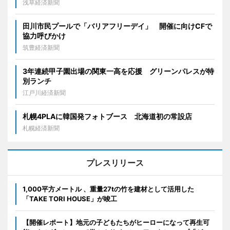
浅草経済新聞
田川市民プールで「バリアフリーデイ」 開催に向けCFで
協力呼びかけ
筑豊経済新聞
3年連続甲子園出場の関東一高を応援 グリーンパレスが特
別ランチ
江戸川経済新聞
札幌4PLAに韓国発フォトブース 北海道初の常設店
札幌経済新聞
プレスリリース
1,000平方メートル 、重量27tの竹を建材として活用した
「TAKE TORI HOUSE」が竣工
【開催レポート】地元の子どもたちがヒーローになって再生可