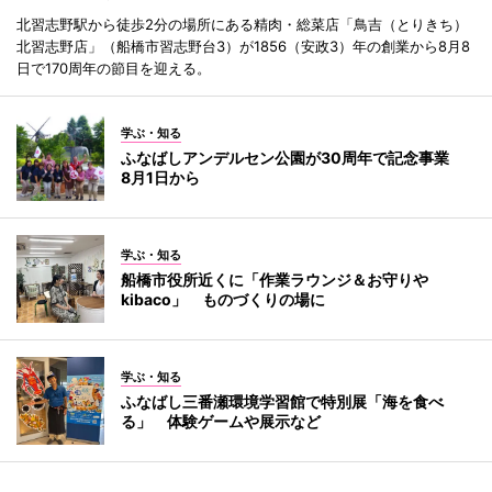
北習志野駅から徒歩2分の場所にある精肉・総菜店「鳥吉（とりきち）
北習志野店」（船橋市習志野台3）が1856（安政3）年の創業から8月8
日で170周年の節目を迎える。
学ぶ・知る
ふなばしアンデルセン公園が30周年で記念事業
8月1日から
学ぶ・知る
船橋市役所近くに「作業ラウンジ＆お守りや
kibaco」 ものづくりの場に
学ぶ・知る
ふなばし三番瀬環境学習館で特別展「海を食べ
る」 体験ゲームや展示など