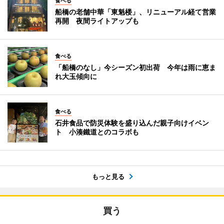
食べる
船橋の老舗中華「東魁楼」、リニューアル経て営業
再開 夜間ライトアップも
食べる
「船橋のなし」今シーズン初出荷 今年は雨に恵ま
れ大玉傾向に
食べる
石井食品で防災体験を盛り込んだ親子向けイベン
ト 小湊鐵道とのコラボも
もっと見る
買う