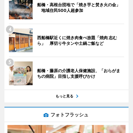
船橋・高根台団地で「焼き芋と焚き火の会」
地域住民500人超参加
西船橋駅近くに焼き肉食べ放題「焼肉 志む
ら」 厚切り牛タンや土鍋ご飯など
船橋・藤原の介護老人保健施設、「おらがま
ちの病院」目指し支援呼びかけ
もっと見る
フォトフラッシュ