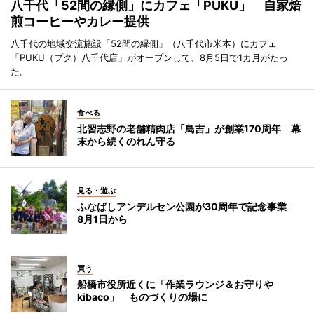
八千代「52間の縁側」にカフェ「PUKU」 自家焙
煎コーヒーやカレー提供
八千代の地域交流施設「52間の縁側」（八千代市米本）にカフェ
「PUKU（プク）八千代店」がオープンして、8月5日で1カ月がたっ
た。
食べる
北習志野の老舗精肉店「鳥吉」が創業170周年 幕
末から続くのれん守る
見る・遊ぶ
ふなばしアンデルセン公園が30周年で記念事業
8月1日から
買う
船橋市役所近くに「作業ラウンジ＆お守りや
kibaco」 ものづくりの場に