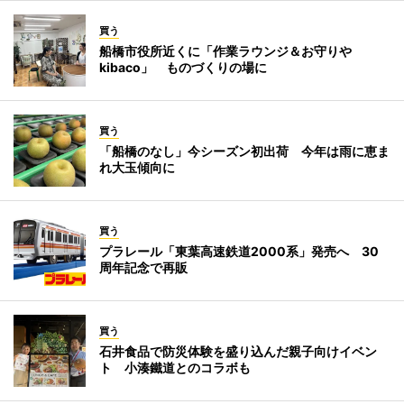
買う
船橋市役所近くに「作業ラウンジ＆お守りや
kibaco」 ものづくりの場に
買う
「船橋のなし」今シーズン初出荷 今年は雨に恵ま
れ大玉傾向に
買う
プラレール「東葉高速鉄道2000系」発売へ 30
周年記念で再販
買う
石井食品で防災体験を盛り込んだ親子向けイベン
ト 小湊鐵道とのコラボも