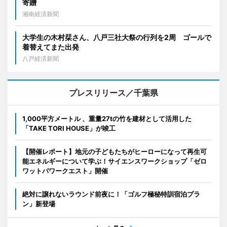
寄贈
湘南経済新聞
大学生の木村栞さん、八戸三社大祭の行列を2周 ゴールで
着替えてまた出発
八戸経済新聞
プレスリリース／千葉県
1,000平方メートル 、重量27tの竹を建材として活用した
「TAKE TORI HOUSE」が竣工
【開催レポート】地元の子どもたちがヒーローになって再生可
能エネルギーについて学ぶ！サイエンスワークショップ「ゼロ
ワットパワークエスト」開催
絶対に譲れないラウンド前夜に！「ゴルフ極秘特訓宿泊プラ
ン」新登場