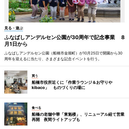
見る・遊ぶ
ふなばしアンデルセン公園が30周年で記念事業 8
月1日から
ふなばしアンデルセン公園（船橋市金堀町）が10月25日で開園から30
周年を迎えるに当たり、さまざまな記念イベントを行う。
買う
船橋市役所近くに「作業ラウンジ＆お守りや
kibaco」 ものづくりの場に
食べる
船橋の老舗中華「東魁楼」、リニューアル経て営業
再開 夜間ライトアップも