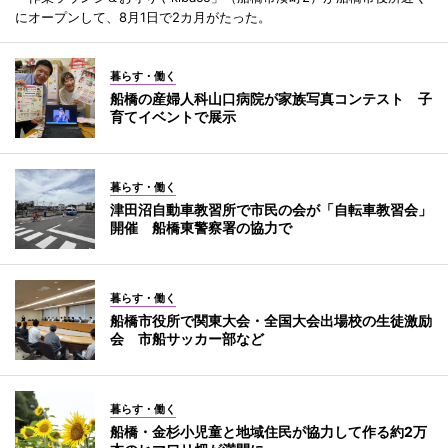
にオープンして、8月1日で2カ月がたった。
暮らす・働く
船橋の産婦人科山口病院が家族写真コンテスト 子
育てイベントで展示
暮らす・働く
津田沼自動車教習所で市民の会が「自転車教習会」
開催 船橋東警察署の協力で
暮らす・働く
船橋市役所で関東大会・全国大会出場校の生徒激励
会 市船サッカー部など
暮らす・働く
船橋・金杉小児童と地域住民が協力して作る約2万