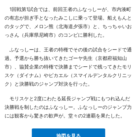
1回戦第1試合では、前回王者のふなっしーが、市内湊町
の有志が担ぎ手となったみこしに乗って登場。船えもんと
のタッグで、メロン熊（北海道夕張市）と、ちっちゃいお
っさん（兵庫県尼崎市）のコンビに勝利した。
ふなっしーは、王者の特権でその後の試合をシードで通
過。予選から勝ち抜いてきたゴーヤ先生（京都府福知山
市）、協賛企業の特権で決勝までシードで残ってきたモリ
スケ（ダイナム）やピカエル（スマイルデンタルクリニッ
ク）と決勝戦のジャンプ対決を行った。
モリスケと2度にわたる延長ジャンプ戦にもつれ込んだ
決勝戦を制したのはふなっしー。ふなっしーのジャンプ力
には観客から驚きの歓声が。堂々の2連覇を果たした。
地図を見る