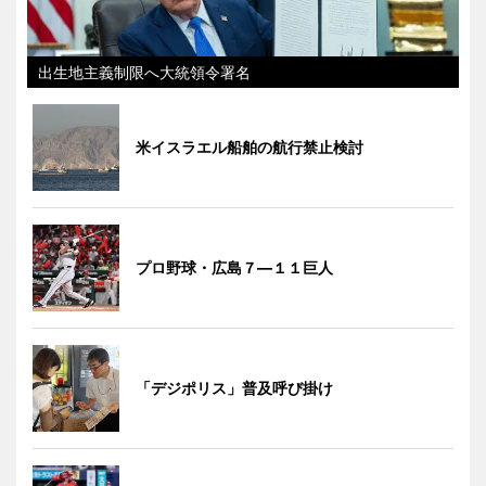
出生地主義制限へ大統領令署名
米イスラエル船舶の航行禁止検討
プロ野球・広島７―１１巨人
「デジポリス」普及呼び掛け