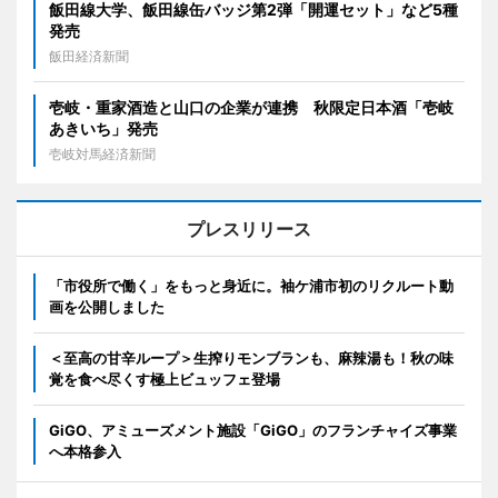
飯田線大学、飯田線缶バッジ第2弾「開運セット」など5種
発売
飯田経済新聞
壱岐・重家酒造と山口の企業が連携 秋限定日本酒「壱岐
あきいち」発売
壱岐対馬経済新聞
プレスリリース
「市役所で働く」をもっと身近に。袖ケ浦市初のリクルート動
画を公開しました
＜至高の甘辛ループ＞生搾りモンブランも、麻辣湯も！秋の味
覚を食べ尽くす極上ビュッフェ登場
GiGO、アミューズメント施設「GiGO」のフランチャイズ事業
へ本格参入