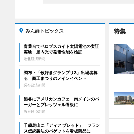
みん経トピックス
特集
青葉台でペロブスカイト太陽電池の実証
実験 屋内光で発電性能を検証
港北経済新聞
調布・「歌好きグランプリ3」出場者募
る 商工まつりのメインイベント
調布経済新聞
熊谷にアメリカンカフェ 肉メインのバ
ーガーとプレッツェル看板に
熊谷経済新聞
千歳烏山に「ディア ブレッド」 フラン
ス伝統製法のバゲットを看板商品に