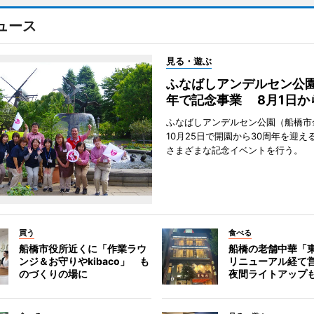
ュース
見る・遊ぶ
ふなばしアンデルセン公園
年で記念事業 8月1日か
ふなばしアンデルセン公園（船橋市
10月25日で開園から30周年を迎え
さまざまな記念イベントを行う。
買う
食べる
船橋市役所近くに「作業ラウ
船橋の老舗中華「
ンジ＆お守りやkibaco」 も
リニューアル経て
のづくりの場に
夜間ライトアップ