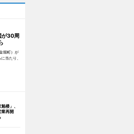
が30周
ら
金堀町）が
るに当たり、
東魁楼」、
営業再開
も