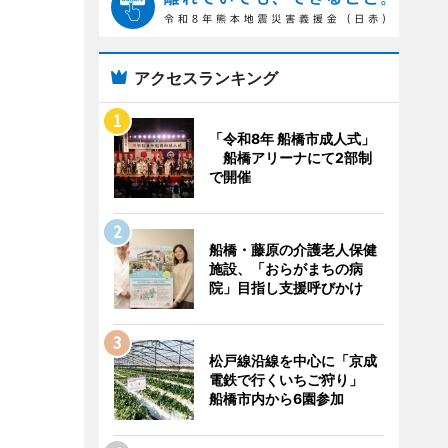
アクセスランキング
「令和8年 船橋市成人式」
船橋アリーナにて2部制
で開催
船橋・藤原の介護老人保健
施設、「おらがまちの病
院」目指し支援呼びかけ
松戸線沿線を中心に「京成
電鉄で行くいちご狩り」
船橋市内から6園参加