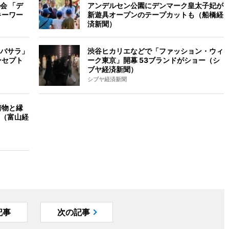
会 「デ
アンデルセン公園にデンマーク皇太子妃が
キーワー
新遊具オープンのテープカットも（船橋経
済新聞）
バサラ」
渋谷ヒカリエなどで「ファッション・ウィ
ンセプト
ーク東京」開幕 53ブランドがショー（シ
ブヤ経済新聞）
シブヤ経済新聞
着物と縁
（富山経
記事
次の記事