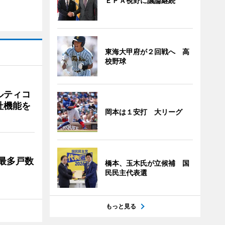
ＥＰＡ視野に議論継続
東海大甲府が２回戦へ 高
校野球
ルティコ
社機能を
岡本は１安打 大リーグ
最多戸数
橋本、玉木氏が立候補 国
民民主代表選
もっと見る