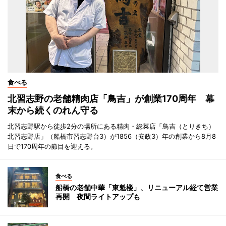
食べる
北習志野の老舗精肉店「鳥吉」が創業170周年 幕
末から続くのれん守る
北習志野駅から徒歩2分の場所にある精肉・総菜店「鳥吉（とりきち）
北習志野店」（船橋市習志野台3）が1856（安政3）年の創業から8月8
日で170周年の節目を迎える。
食べる
船橋の老舗中華「東魁楼」、リニューアル経て営業
再開 夜間ライトアップも