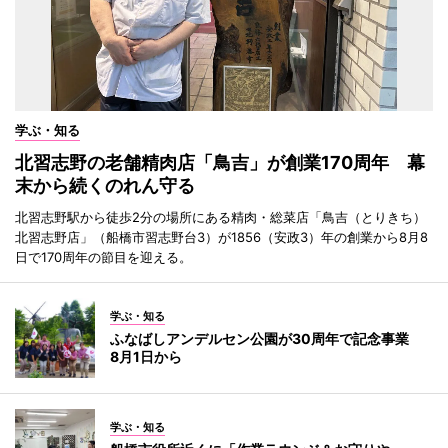
学ぶ・知る
北習志野の老舗精肉店「鳥吉」が創業170周年 幕
末から続くのれん守る
北習志野駅から徒歩2分の場所にある精肉・総菜店「鳥吉（とりきち）
北習志野店」（船橋市習志野台3）が1856（安政3）年の創業から8月8
日で170周年の節目を迎える。
学ぶ・知る
ふなばしアンデルセン公園が30周年で記念事業
8月1日から
学ぶ・知る