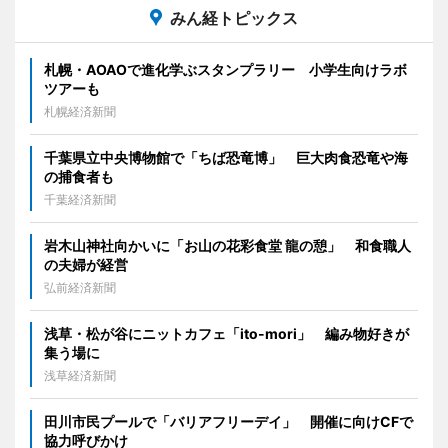
みん経トピックス
札幌・AOAOで進化学ぶスタンプラリー 小学生向けラボ
ツアーも
札幌経済新聞
千葉県立中央博物館で「ちば恐竜博」 巨大肉食恐竜や海
の捕食者も
千葉経済新聞
岩木山神社向かいに「お山の花彩食堂 龍の憩」 和食職人
の夫婦が経営
弘前経済新聞
浅草・松が谷にニットカフェ「ito-mori」 編み物好きが
集う場に
浅草経済新聞
田川市民プールで「バリアフリーデイ」 開催に向けCFで
協力呼びかけ