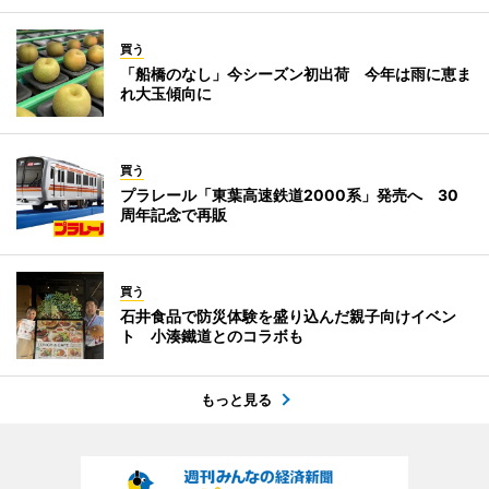
買う
「船橋のなし」今シーズン初出荷 今年は雨に恵ま
れ大玉傾向に
買う
プラレール「東葉高速鉄道2000系」発売へ 30
周年記念で再販
買う
石井食品で防災体験を盛り込んだ親子向けイベン
ト 小湊鐵道とのコラボも
もっと見る