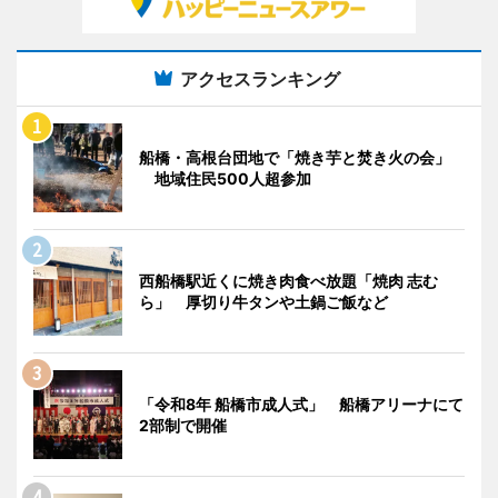
アクセスランキング
船橋・高根台団地で「焼き芋と焚き火の会」
地域住民500人超参加
西船橋駅近くに焼き肉食べ放題「焼肉 志む
ら」 厚切り牛タンや土鍋ご飯など
「令和8年 船橋市成人式」 船橋アリーナにて
2部制で開催