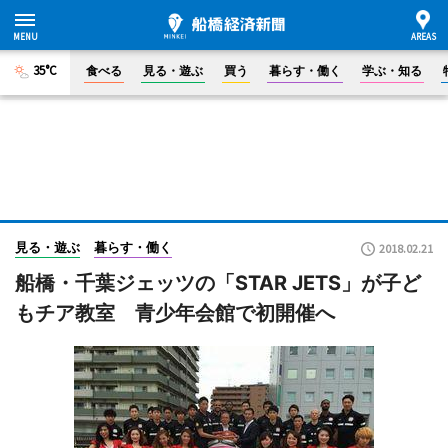
35°C
食べる
見る・遊ぶ
買う
暮らす・働く
学ぶ・知る
見る・遊ぶ
暮らす・働く
2018.02.21
船橋・千葉ジェッツの「STAR JETS」が子ど
もチア教室 青少年会館で初開催へ