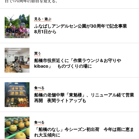
日で170周年の節目を迎える。
見る・遊ぶ
ふなばしアンデルセン公園が30周年で記念事業
8月1日から
買う
船橋市役所近くに「作業ラウンジ＆お守りや
kibaco」 ものづくりの場に
食べる
船橋の老舗中華「東魁楼」、リニューアル経て営業
再開 夜間ライトアップも
食べる
「船橋のなし」今シーズン初出荷 今年は雨に恵ま
れ大玉傾向に