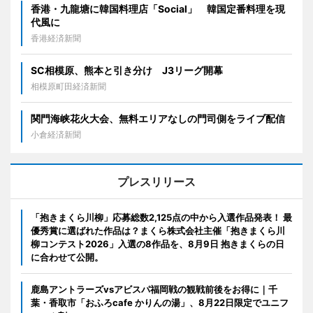
香港・九龍塘に韓国料理店「Social」 韓国定番料理を現
代風に
香港経済新聞
SC相模原、熊本と引き分け J3リーグ開幕
相模原町田経済新聞
関門海峡花火大会、無料エリアなしの門司側をライブ配信
小倉経済新聞
プレスリリース
「抱きまくら川柳」応募総数2,125点の中から入選作品発表！ 最
優秀賞に選ばれた作品は？まくら株式会社主催「抱きまくら川
柳コンテスト2026」入選の8作品を、8月9日 抱きまくらの日
に合わせて公開。
鹿島アントラーズvsアビスパ福岡戦の観戦前後をお得に｜千
葉・香取市「おふろcafe かりんの湯」、8月22日限定でユニフ