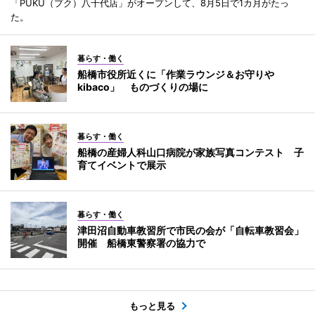
「PUKU（プク）八千代店」がオープンして、8月5日で1カ月がたっ
た。
暮らす・働く
船橋市役所近くに「作業ラウンジ＆お守りや
kibaco」 ものづくりの場に
暮らす・働く
船橋の産婦人科山口病院が家族写真コンテスト 子
育てイベントで展示
暮らす・働く
津田沼自動車教習所で市民の会が「自転車教習会」
開催 船橋東警察署の協力で
もっと見る