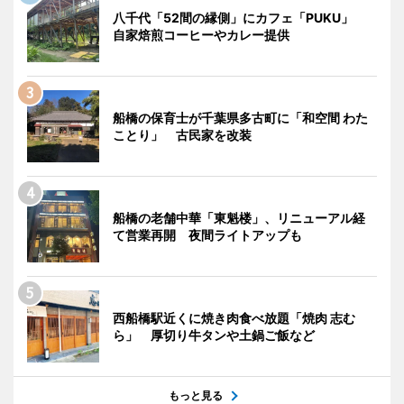
八千代「52間の縁側」にカフェ「PUKU」
自家焙煎コーヒーやカレー提供
船橋の保育士が千葉県多古町に「和空間 わた
ことり」 古民家を改装
船橋の老舗中華「東魁楼」、リニューアル経
て営業再開 夜間ライトアップも
西船橋駅近くに焼き肉食べ放題「焼肉 志む
ら」 厚切り牛タンや土鍋ご飯など
もっと見る