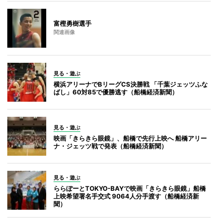
富樫勇樹選手
関連画像
見る・遊ぶ
横浜アリーナでBリーグCS決勝戦 「千葉ジェッツふな
ばし」60対85で優勝逃す（船橋経済新聞）
見る・遊ぶ
映画「きらきら眼鏡」、船橋で先行上映へ 船橋アリー
ナ・ジェッツ戦で発表（船橋経済新聞）
見る・遊ぶ
ららぽーとTOKYO-BAYで映画「きらきら眼鏡」船橋
上映希望署名手交式 9064人分手渡す（船橋経済新
聞）