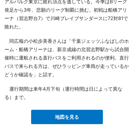
アルバルク東京に敗れ頂点を逃している。今季はBリーグ
発足から3年、悲願のリーグ制覇に挑む。初戦は船橋アリ
ーナ（習志野台7）で川崎ブレイブサンダースに72対81で
敗れた。
同広報の小松歩美香さんは「千葉ジェッツふなばしのホ
ーム・船橋アリーナは、新京成線の北習志野駅から試合開
催時に運航される直行バスをご利用されるのが便利。直行
バスで来られる方は、ぜひラッピング車両が走っているか
どうか確認を」と話す。
運行期間は来年4月下旬（運行時間は日によって異な
る）まで。
地図を見る