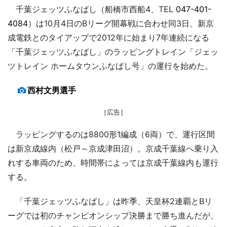
千葉ジェッツふなばし（船橋市西船4、TEL
047-401-
4084
）は10月4日のBリーグ開幕戦に合わせ同3日、新京
成電鉄とのタイアップで2012年に始まり7年連続になる
「千葉ジェッツふなばし」のラッピングトレイン「ジェッ
ツトレイン ホームタウンふなばし号」の運行を始めた。
西村文男選手
［広告］
ラッピングするのは8800形1編成（6両）で、運行区間
は新京成線内（松戸～京成津田沼）。京成千葉線へ乗り入
れする車両のため、時間帯によっては京成千葉線内も運行
する。
「千葉ジェッツふなばし」は昨季、天皇杯2連覇とBリ
ーグでは初のチャンピオンシップ決勝まで勝ち進んだが、