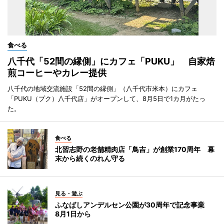
食べる
八千代「52間の縁側」にカフェ「PUKU」 自家焙
煎コーヒーやカレー提供
八千代の地域交流施設「52間の縁側」（八千代市米本）にカフェ
「PUKU（プク）八千代店」がオープンして、8月5日で1カ月がたっ
た。
食べる
北習志野の老舗精肉店「鳥吉」が創業170周年 幕
末から続くのれん守る
見る・遊ぶ
ふなばしアンデルセン公園が30周年で記念事業
8月1日から