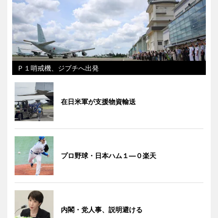
Ｐ１哨戒機、ジブチへ出発
在日米軍が支援物資輸送
プロ野球・日本ハム１―０楽天
内閣・党人事、説明避ける