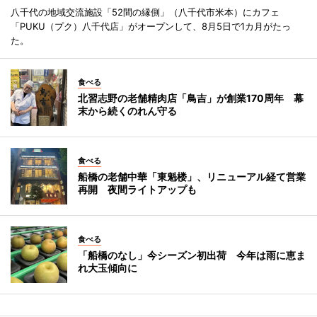
八千代の地域交流施設「52間の縁側」（八千代市米本）にカフェ
「PUKU（プク）八千代店」がオープンして、8月5日で1カ月がたっ
た。
食べる
北習志野の老舗精肉店「鳥吉」が創業170周年 幕
末から続くのれん守る
食べる
船橋の老舗中華「東魁楼」、リニューアル経て営業
再開 夜間ライトアップも
食べる
「船橋のなし」今シーズン初出荷 今年は雨に恵ま
れ大玉傾向に