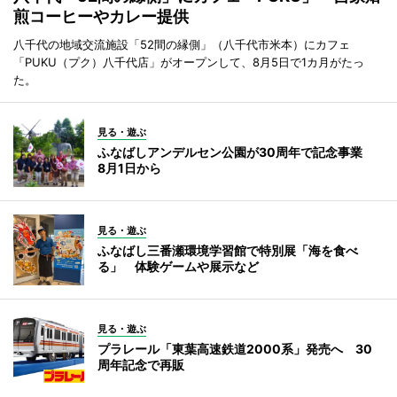
煎コーヒーやカレー提供
八千代の地域交流施設「52間の縁側」（八千代市米本）にカフェ
「PUKU（プク）八千代店」がオープンして、8月5日で1カ月がたっ
た。
見る・遊ぶ
ふなばしアンデルセン公園が30周年で記念事業
8月1日から
見る・遊ぶ
ふなばし三番瀬環境学習館で特別展「海を食べ
る」 体験ゲームや展示など
見る・遊ぶ
プラレール「東葉高速鉄道2000系」発売へ 30
周年記念で再販