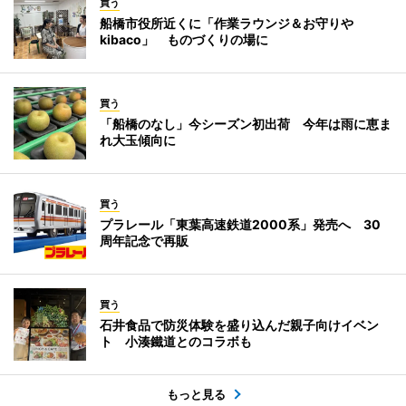
買う
船橋市役所近くに「作業ラウンジ＆お守りや
kibaco」 ものづくりの場に
買う
「船橋のなし」今シーズン初出荷 今年は雨に恵ま
れ大玉傾向に
買う
プラレール「東葉高速鉄道2000系」発売へ 30
周年記念で再販
買う
石井食品で防災体験を盛り込んだ親子向けイベン
ト 小湊鐵道とのコラボも
もっと見る