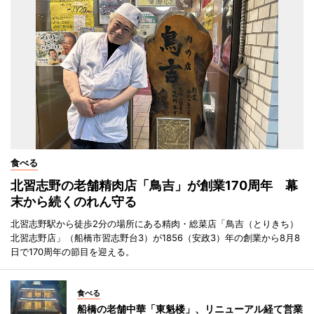
食べる
北習志野の老舗精肉店「鳥吉」が創業170周年 幕
末から続くのれん守る
北習志野駅から徒歩2分の場所にある精肉・総菜店「鳥吉（とりきち）
北習志野店」（船橋市習志野台3）が1856（安政3）年の創業から8月8
日で170周年の節目を迎える。
食べる
船橋の老舗中華「東魁楼」、リニューアル経て営業