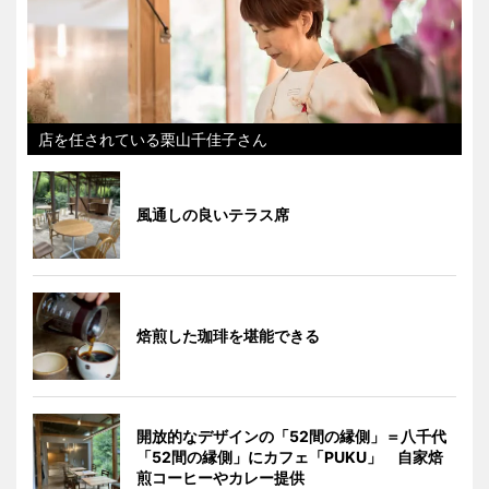
店を任されている栗山千佳子さん
風通しの良いテラス席
焙煎した珈琲を堪能できる
開放的なデザインの「52間の縁側」＝八千代
「52間の縁側」にカフェ「PUKU」 自家焙
煎コーヒーやカレー提供