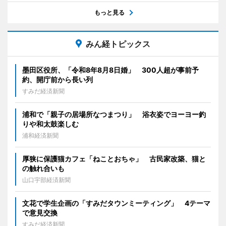
もっと見る
みん経トピックス
墨田区役所、「令和8年8月8日婚」 300人超が事前予
約、開庁前から長い列
すみだ経済新聞
浦和で「親子の居場所なつまつり」 浴衣姿でヨーヨー釣
りや和太鼓楽しむ
浦和経済新聞
厚狭に保護猫カフェ「ねことおちゃ」 古民家改築、猫と
の触れ合いも
山口宇部経済新聞
文花で学生企画の「すみだタウンミーティング」 4テーマ
で意見交換
すみだ経済新聞