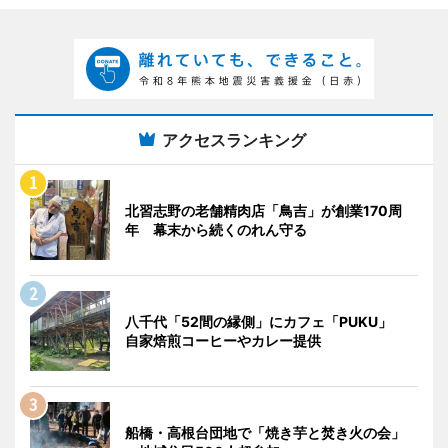
アクセスランキング
北習志野の老舗精肉店「鳥吉」が創業170周
年 幕末から続くのれん守る
八千代「52間の縁側」にカフェ「PUKU」
自家焙煎コーヒーやカレー提供
船橋・高根台団地で「焼き芋と焚き火の会」