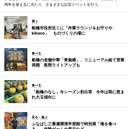
周年を迎えるに当たり、さまざまな記念イベントを行う。
買う
船橋市役所近くに「作業ラウンジ＆お守りや
kibaco」 ものづくりの場に
食べる
船橋の老舗中華「東魁楼」、リニューアル経て営業
再開 夜間ライトアップも
食べる
「船橋のなし」今シーズン初出荷 今年は雨に恵ま
れ大玉傾向に
見る・遊ぶ
ふなばし三番瀬環境学習館で特別展「海を食べ
る」 体験ゲームや展示など