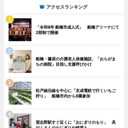
アクセスランキング
「令和8年 船橋市成人式」 船橋アリーナにて
2部制で開催
船橋・藤原の介護老人保健施設、「おらがま
ちの病院」目指し支援呼びかけ
松戸線沿線を中心に「京成電鉄で行くいちご
狩り」 船橋市内から6園参加
習志野駅すぐ近くに「おにぎりのもり」 具
だくさんのおにぎりや総菜も