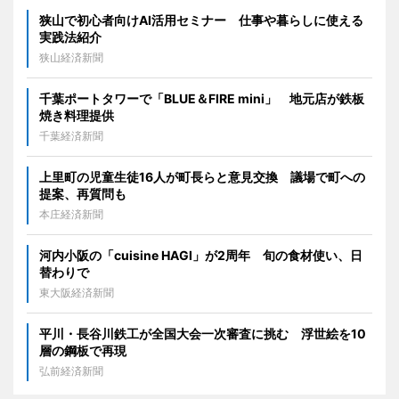
狭山で初心者向けAI活用セミナー 仕事や暮らしに使える
実践法紹介
狭山経済新聞
千葉ポートタワーで「BLUE＆FIRE mini」 地元店が鉄板
焼き料理提供
千葉経済新聞
上里町の児童生徒16人が町長らと意見交換 議場で町への
提案、再質問も
本庄経済新聞
河内小阪の「cuisine HAGI」が2周年 旬の食材使い、日
替わりで
東大阪経済新聞
平川・長谷川鉄工が全国大会一次審査に挑む 浮世絵を10
層の鋼板で再現
弘前経済新聞