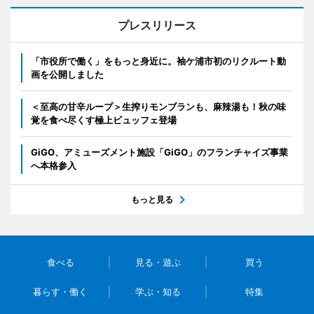
プレスリリース
「市役所で働く」をもっと身近に。袖ケ浦市初のリクルート動
画を公開しました
＜至高の甘辛ループ＞生搾りモンブランも、麻辣湯も！秋の味
覚を食べ尽くす極上ビュッフェ登場
GiGO、アミューズメント施設「GiGO」のフランチャイズ事業
へ本格参入
もっと見る
食べる
見る・遊ぶ
買う
暮らす・働く
学ぶ・知る
特集