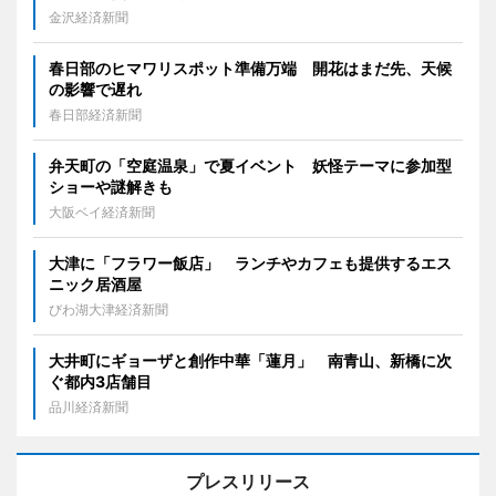
金沢経済新聞
春日部のヒマワリスポット準備万端 開花はまだ先、天候
の影響で遅れ
春日部経済新聞
弁天町の「空庭温泉」で夏イベント 妖怪テーマに参加型
ショーや謎解きも
大阪ベイ経済新聞
大津に「フラワー飯店」 ランチやカフェも提供するエス
ニック居酒屋
びわ湖大津経済新聞
大井町にギョーザと創作中華「蓮月」 南青山、新橋に次
ぐ都内3店舗目
品川経済新聞
プレスリリース