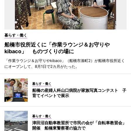
暮らす・働く
船橋市役所近くに「作業ラウンジ＆お守りや
kibaco」 ものづくりの場に
「作業ラウンジ＆お守りやkibaco」（船橋市湊町2）が船橋市役所近く
にオープンして、8月1日で2カ月がたった。
暮らす・働く
船橋の産婦人科山口病院が家族写真コンテスト 子
育てイベントで展示
暮らす・働く
津田沼自動車教習所で市民の会が「自転車教習会」
開催 船橋東警察署の協力で