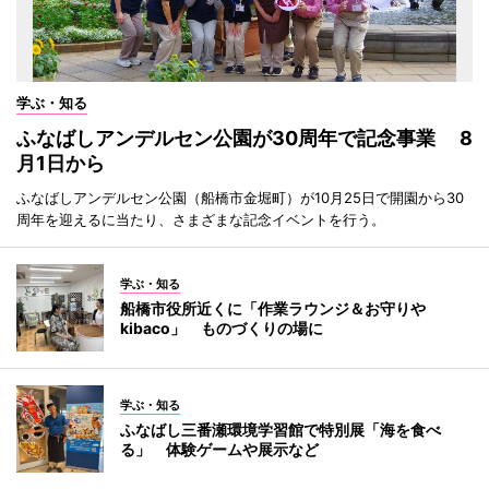
学ぶ・知る
ふなばしアンデルセン公園が30周年で記念事業 8
月1日から
ふなばしアンデルセン公園（船橋市金堀町）が10月25日で開園から30
周年を迎えるに当たり、さまざまな記念イベントを行う。
学ぶ・知る
船橋市役所近くに「作業ラウンジ＆お守りや
kibaco」 ものづくりの場に
学ぶ・知る
ふなばし三番瀬環境学習館で特別展「海を食べ
る」 体験ゲームや展示など