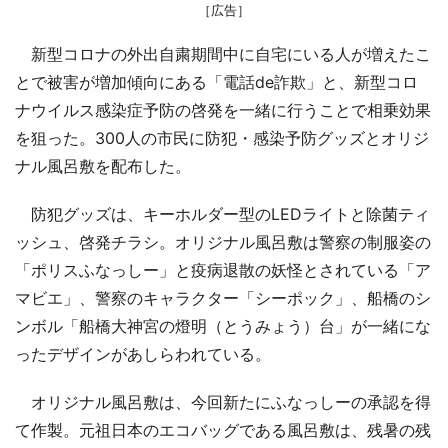
［広告］
新型コロナの外出自粛期間中に自宅にいる人が増えたこ
とで被害が増加傾向にある「電話de詐欺」と、新型コロ
ナウイルス感染症予防の啓発を一緒に行うことで相乗効果
を狙った。300人の市民に防犯・感染予防グッズとオリジ
ナル風呂敷を配布した。
防犯グッズは、キーホルダー型のLEDライトと除菌ティ
ッシュ、啓発チラシ。オリジナル風呂敷は警察の制服姿の
「ポリスふなっしー」と疫病退散の妖怪とされている「ア
マビエ」、警察のキャラクター「シーポック」、船橋のシ
ンボル「船橋大神宮の燈明（とうみょう）台」が一緒にな
ったデザインがあしらわれている。
オリジナル風呂敷は、今回新たにふなっしーの承認を得
て作製。元祖日本のエコバッグである風呂敷は、残暑の残