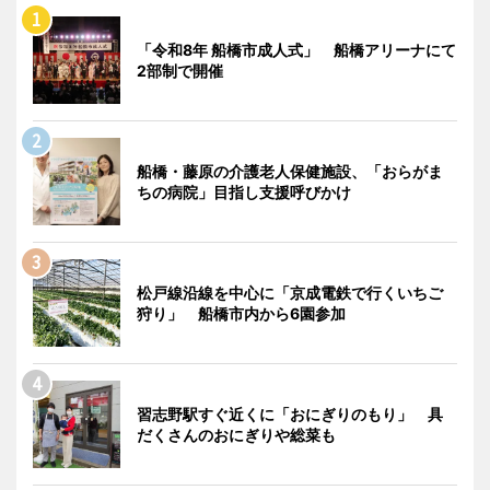
「令和8年 船橋市成人式」 船橋アリーナにて
2部制で開催
船橋・藤原の介護老人保健施設、「おらがま
ちの病院」目指し支援呼びかけ
松戸線沿線を中心に「京成電鉄で行くいちご
狩り」 船橋市内から6園参加
習志野駅すぐ近くに「おにぎりのもり」 具
だくさんのおにぎりや総菜も