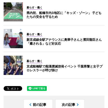
暮らす・働く
県内初、船橋市内3地区に「キッズ・ゾーン」 子ども
たちの安全を守るため
暮らす・働く
新京成線全駅アナウンスに奥華子さんと濱田龍臣さん
「癒される」など好反応
暮らす・働く
京成船橋駅で痴漢撲滅啓発イベント 千葉県警と女子プ
ロレスラーが呼び掛け
前の記事
次の記事