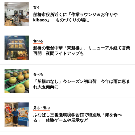
買う
船橋市役所近くに「作業ラウンジ＆お守りや
kibaco」 ものづくりの場に
食べる
船橋の老舗中華「東魁楼」、リニューアル経て営業
再開 夜間ライトアップも
食べる
「船橋のなし」今シーズン初出荷 今年は雨に恵ま
れ大玉傾向に
見る・遊ぶ
ふなばし三番瀬環境学習館で特別展「海を食べ
る」 体験ゲームや展示など