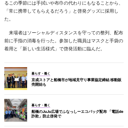
るこの季節には手拭いや布巾の代わりにもなることから、
「常に携帯してもらえるだろう」と啓発グッズに採用し
た。
来場者はソーシャルディスタンスを守っての整列、配布
前に手指の消毒を行った。参加した職員はマスクと手袋の
着用と「新しい生活様式」で啓発活動に臨んだ。
暮らす・働く
京成ストアと船橋市が地域見守り事業協定締結 移動販
売開始も
暮らす・働く
船橋のJuJu広場でふなっしーエコバッグ配布 「電話de
詐欺」防止啓発で