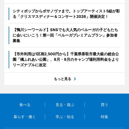
シティポップからボサノヴァまで。トップアーティスト5組が彩
る「クリスマスディナー＆コンサート2026」開催決定！
【鴨川シーワールド】SNSでも大人気のベルーガの子どもたち
に会いにいこう！第一回「ベルーガプレミアムプラン」参加者
募集
【市外利用は1区画2,500円から】千葉県香取市最大級の総合公
園「橘ふれあい公園」、8月・9月のキャンプ場利用料金をより
リーズナブルに改定
もっと見る
食べる
見る・遊ぶ
買う
暮らす・働く
学ぶ・知る
特集