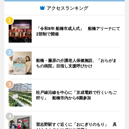
アクセスランキング
「令和8年 船橋市成人式」 船橋アリーナにて
2部制で開催
船橋・藤原の介護老人保健施設、「おらがま
ちの病院」目指し支援呼びかけ
松戸線沿線を中心に「京成電鉄で行くいちご
狩り」 船橋市内から6園参加
習志野駅すぐ近くに「おにぎりのもり」 具