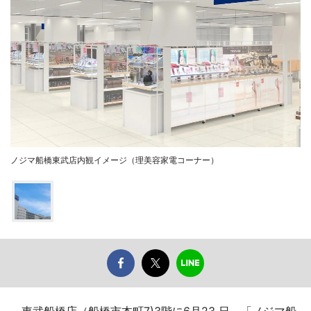
ノジマ船橋東武店内観イメージ（理美容家電コーナー）
東武船橋店（船橋市本町7)3階に6月23 日、「ノジマ船