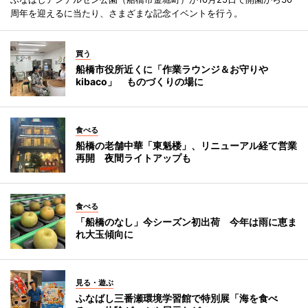
周年を迎えるに当たり、さまざまな記念イベントを行う。
買う
船橋市役所近くに「作業ラウンジ＆お守りや
kibaco」 ものづくりの場に
食べる
船橋の老舗中華「東魁楼」、リニューアル経て営業
再開 夜間ライトアップも
食べる
「船橋のなし」今シーズン初出荷 今年は雨に恵ま
れ大玉傾向に
見る・遊ぶ
ふなばし三番瀬環境学習館で特別展「海を食べ