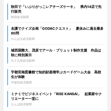
秋田で「いぶりがっこレアチーズケーキ」 県内14店で先
行販売
秋田経済新聞
名護でクイズ企画「GODACクエスト」 夏休みに過去最多
90問
やんばる経済新聞
城西国際大、茂原でアール・ブリュット制作支援 作品は
秋に特別展示
九十九里経済新聞
宇都宮南図書館で知的財産権学ぶカードゲーム大会 高校
生が体験
宇都宮経済新聞
ミナミでビジネスイベント「RISE KANSAI」 起業家やク
リエーター一堂に
なんば経済新聞