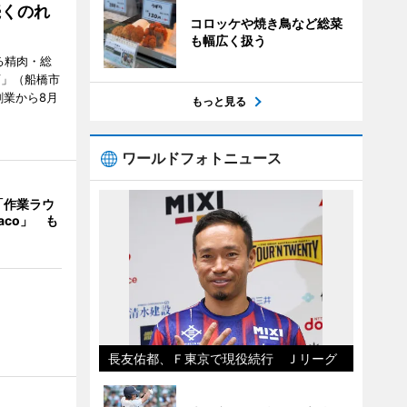
続くのれ
コロッケや焼き鳥など総菜
も幅広く扱う
る精肉・総
店」（船橋市
創業から8月
もっと見る
ワールドフォトニュース
「作業ラウ
aco」 も
長友佑都、Ｆ東京で現役続行 Ｊリーグ