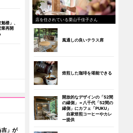
店を任されている栗山千佳子さん
東魁楼」、
営業再開
も
風通しの良いテラス席
焙煎した珈琲を堪能できる
開放的なデザインの「52間
の縁側」＝八千代「52間の
縁側」にカフェ「PUKU」
自家焙煎コーヒーやカレ
ー提供
鳥吉」が