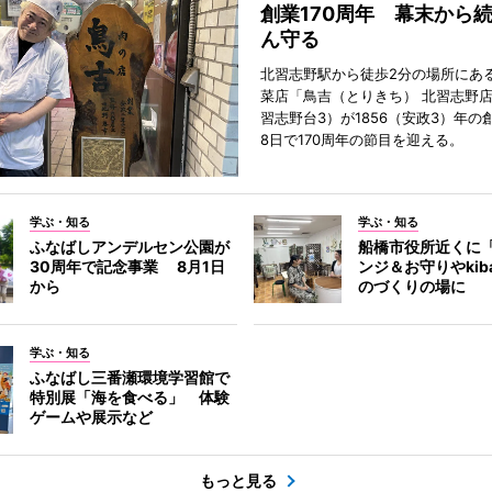
創業170周年 幕末から
ん守る
北習志野駅から徒歩2分の場所にあ
菜店「鳥吉（とりきち） 北習志野
習志野台3）が1856（安政3）年の
8日で170周年の節目を迎える。
学ぶ・知る
学ぶ・知る
ふなばしアンデルセン公園が
船橋市役所近くに
30周年で記念事業 8月1日
ンジ＆お守りやkib
から
のづくりの場に
学ぶ・知る
ふなばし三番瀬環境学習館で
特別展「海を食べる」 体験
ゲームや展示など
もっと見る