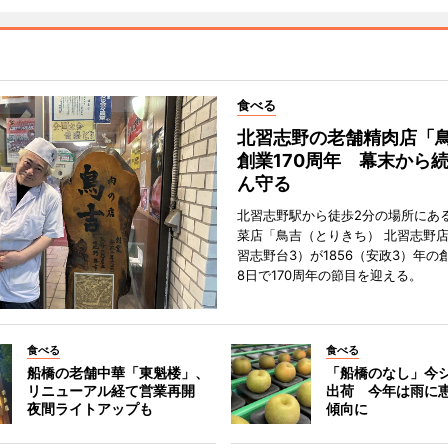
食べる
北習志野の老舗精肉店「
創業170周年 幕末から
ん守る
北習志野駅から徒歩2分の場所にあ
菜店「鳥吉（とりきち） 北習志野
習志野台3）が1856（安政3）年の
8日で170周年の節目を迎える。
食べる
食べる
船橋の老舗中華「東魁楼」、
「船橋のなし」今
リニューアル経て営業再開
出荷 今年は雨に
夜間ライトアップも
傾向に