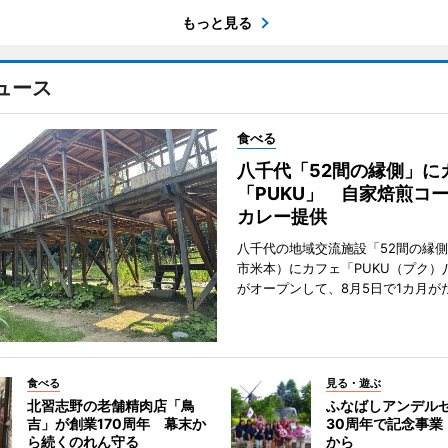
もっと見る
ュース
食べる
八千代「52間の縁側」に
「PUKU」 自家焙煎コ
カレー提供
八千代の地域交流施設「52間の縁
市米本）にカフェ「PUKU（プク）
がオープンして、8月5日で1カ月が
食べる
見る・遊ぶ
北習志野の老舗精肉店「鳥
ふなばしアンデル
吉」が創業170周年 幕末か
30周年で記念事業
ら続くのれん守る
から