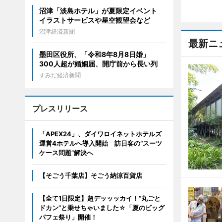
沼津「淡島ホテル」が夏限定イベント
イラストサービスや星空観望会など
沼津経済新聞
最新ニ
墨田区役所、「令和8年8月8日婚」
300人超が婚姻届、開庁前から長い列
すみだ経済新聞
プレスリリース
「APEX24」、ダイワロイネットホテルズ
運営4ホテルへ導入開始 訪日客の“スーツ
ケース問題”解決へ
【そごう千葉店】そごう納涼百貨店
【全て1日限定】超デッッッカイ！“丸ごと
ドカン”と乗せちゃいました☆「夏のビッグ
パフェ祭り」開催！