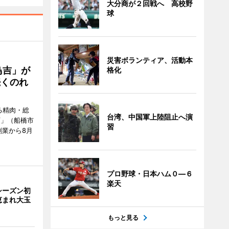
大分商が２回戦へ 高校野
球
災害ボランティア、活動本
鳥吉」が
格化
続くのれ
る精肉・総
台湾、中国軍上陸阻止へ演
店」（船橋市
習
創業から8月
プロ野球・日本ハム０―６
楽天
シーズン初
恵まれ大玉
もっと見る