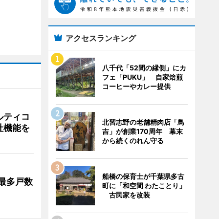
アクセスランキング
八千代「52間の縁側」にカ
フェ「PUKU」 自家焙煎
コーヒーやカレー提供
ルティコ
北習志野の老舗精肉店「鳥
社機能を
吉」が創業170周年 幕末
から続くのれん守る
船橋の保育士が千葉県多古
最多戸数
町に「和空間 わたことり」
古民家を改装