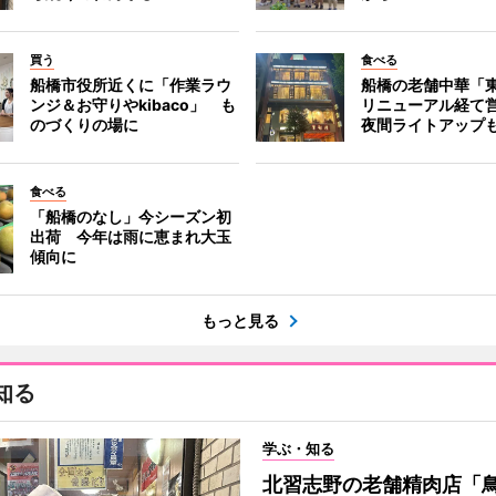
買う
食べる
船橋市役所近くに「作業ラウ
船橋の老舗中華「
ンジ＆お守りやkibaco」 も
リニューアル経て
のづくりの場に
夜間ライトアップ
食べる
「船橋のなし」今シーズン初
出荷 今年は雨に恵まれ大玉
傾向に
もっと見る
知る
学ぶ・知る
北習志野の老舗精肉店「