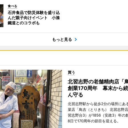
食べる
石井食品で防災体験を盛り込
んだ親子向けイベント 小湊
鐵道とのコラボも
もっと見る
買う
北習志野の老舗精肉店「
創業170周年 幕末から
ん守る
北習志野駅から徒歩2分の場所にあ
菜店「鳥吉（とりきち） 北習志野
習志野台3）が1856（安政3）年の
8日で170周年の節目を迎える。