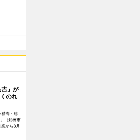
鳥吉」が
続くのれ
る精肉・総
店」（船橋市
創業から8月