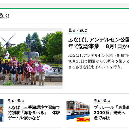
遊ぶ
見る・遊ぶ
ふなばしアンデルセン公園
年で記念事業 8月1日か
ふなばしアンデルセン公園（船橋市
10月25日で開園から30周年を迎え
さまざまな記念イベントを行う。
見る・遊ぶ
見る・遊ぶ
ふなばし三番瀬環境学習館で
プラレール「東葉
特別展「海を食べる」 体験
2000系」発売へ
ゲームや展示など
念で再販