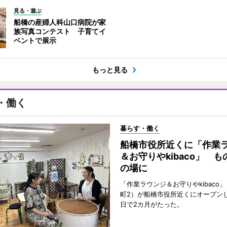
見る・遊ぶ
船橋の産婦人科山口病院が家
族写真コンテスト 子育てイ
ベントで展示
もっと見る
・働く
暮らす・働く
船橋市役所近くに「作業
＆お守りやkibaco」 
の場に
「作業ラウンジ＆お守りやkibaco
町2）が船橋市役所近くにオープンし
日で2カ月がたった。