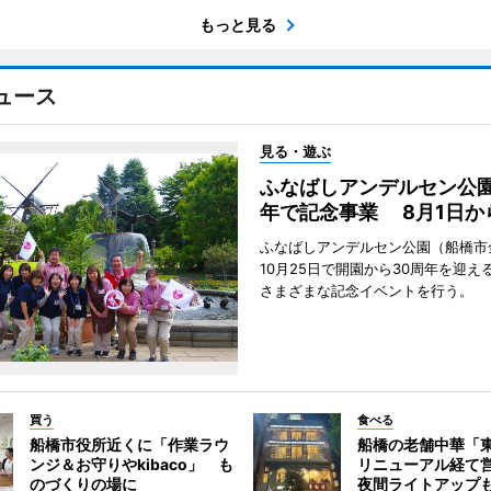
もっと見る
ュース
見る・遊ぶ
ふなばしアンデルセン公園
年で記念事業 8月1日か
ふなばしアンデルセン公園（船橋市
10月25日で開園から30周年を迎え
さまざまな記念イベントを行う。
買う
食べる
船橋市役所近くに「作業ラウ
船橋の老舗中華「
ンジ＆お守りやkibaco」 も
リニューアル経て
のづくりの場に
夜間ライトアップ