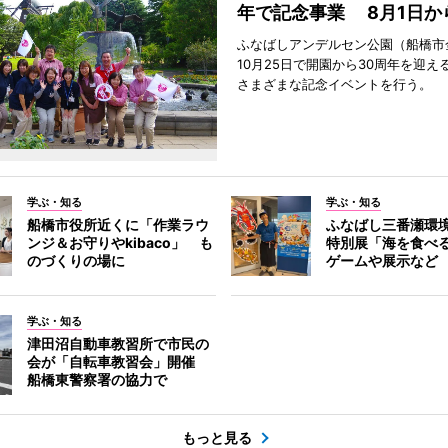
年で記念事業 8月1日か
ふなばしアンデルセン公園（船橋市
10月25日で開園から30周年を迎え
さまざまな記念イベントを行う。
学ぶ・知る
学ぶ・知る
船橋市役所近くに「作業ラウ
ふなばし三番瀬環
ンジ＆お守りやkibaco」 も
特別展「海を食べ
のづくりの場に
ゲームや展示など
学ぶ・知る
津田沼自動車教習所で市民の
会が「自転車教習会」開催
船橋東警察署の協力で
もっと見る