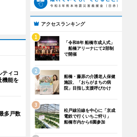
アクセスランキング
「令和8年 船橋市成人式」
船橋アリーナにて2部制
で開催
ルティコ
船橋・藤原の介護老人保健
社機能を
施設、「おらがまちの病
院」目指し支援呼びかけ
松戸線沿線を中心に「京成
最多戸数
電鉄で行くいちご狩り」
船橋市内から6園参加