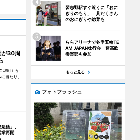
習志野駅すぐ近くに「おに
ぎりのもり」 具だくさん
のおにぎりや総菜も
ららアリーナで冬季五輪TE
AM JAPAN壮行会 習高吹
が30周
奏楽部も参加
ら
金堀町）が
もっと見る
るに当たり、
フォトフラッシュ
東魁楼」、
営業再開
も