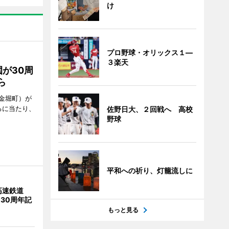
け
プロ野球・オリックス１―
３楽天
が30周
ら
金堀町）が
るに当たり、
佐野日大、２回戦へ 高校
野球
平和への祈り、灯籠流しに
高速鉄道
 30周年記
もっと見る