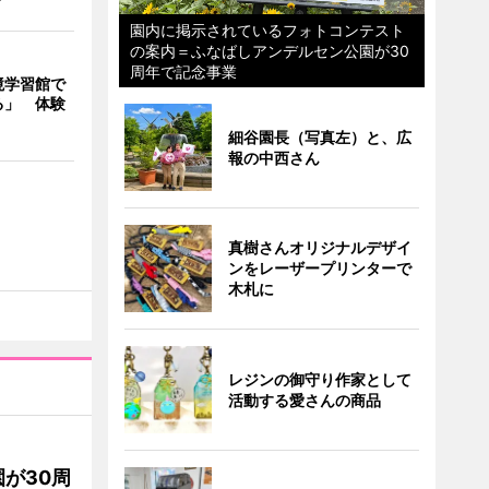
園内に掲示されているフォトコンテスト
の案内＝ふなばしアンデルセン公園が30
周年で記念事業
境学習館で
る」 体験
細谷園長（写真左）と、広
報の中西さん
真樹さんオリジナルデザイ
ンをレーザープリンターで
木札に
レジンの御守り作家として
活動する愛さんの商品
が30周