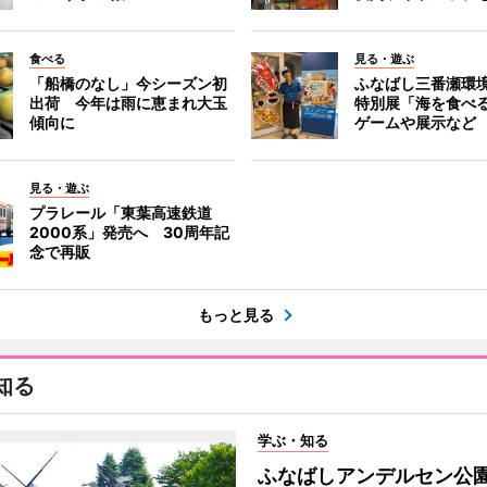
食べる
見る・遊ぶ
「船橋のなし」今シーズン初
ふなばし三番瀬環
出荷 今年は雨に恵まれ大玉
特別展「海を食べ
傾向に
ゲームや展示など
見る・遊ぶ
プラレール「東葉高速鉄道
2000系」発売へ 30周年記
念で再販
もっと見る
知る
学ぶ・知る
ふなばしアンデルセン公園