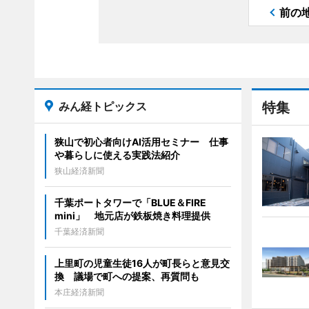
前の
みん経トピックス
特集
狭山で初心者向けAI活用セミナー 仕事
や暮らしに使える実践法紹介
狭山経済新聞
千葉ポートタワーで「BLUE＆FIRE
mini」 地元店が鉄板焼き料理提供
千葉経済新聞
上里町の児童生徒16人が町長らと意見交
換 議場で町への提案、再質問も
本庄経済新聞