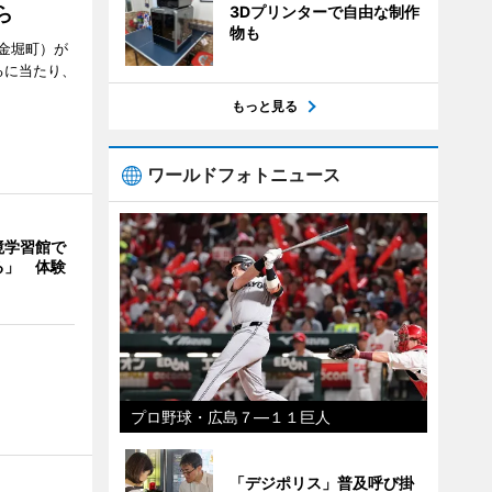
3Dプリンターで自由な制作
ら
物も
金堀町）が
るに当たり、
もっと見る
ワールドフォトニュース
境学習館で
る」 体験
プロ野球・広島７―１１巨人
「デジポリス」普及呼び掛