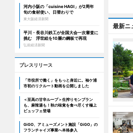
河内小阪の「cuisine HAGI」が2周年
旬の食材使い、日替わりで
東大阪経済新聞
最新ニ
平川・長谷川鉄工が全国大会一次審査に
挑む 浮世絵を10層の鋼板で再現
弘前経済新聞
プレスリリース
「市役所で働く」をもっと身近に。袖ケ浦
市初のリクルート動画を公開しました
＜至高の甘辛ループ＞生搾りモンブラン
も、麻辣湯も！秋の味覚を食べ尽くす極上
ビュッフェ登場
GiGO、アミューズメント施設「GiGO」の
フランチャイズ事業へ本格参入