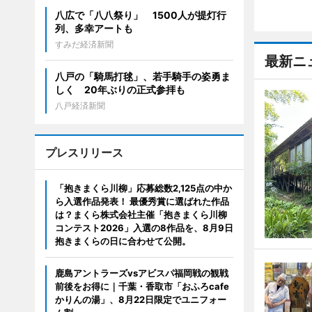
八広で「八八祭り」 1500人が提灯行
列、多幸アートも
すみだ経済新聞
最新ニ
八戸の「騎馬打毬」、若手騎手の姿勇ま
しく 20年ぶりの正式参拝も
八戸経済新聞
プレスリリース
「抱きまくら川柳」応募総数2,125点の中か
ら入選作品発表！ 最優秀賞に選ばれた作品
は？まくら株式会社主催「抱きまくら川柳
コンテスト2026」入選の8作品を、8月9日
抱きまくらの日に合わせて公開。
鹿島アントラーズvsアビスパ福岡戦の観戦
前後をお得に｜千葉・香取市「おふろcafe
かりんの湯」、8月22日限定でユニフォー