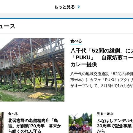
もっと見る
ュース
食べる
八千代「52間の縁側」に
「PUKU」 自家焙煎コ
カレー提供
八千代の地域交流施設「52間の縁
市米本）にカフェ「PUKU（プク）
がオープンして、8月5日で1カ月が
食べる
見る・遊ぶ
北習志野の老舗精肉店「鳥
ふなばしアンデル
吉」が創業170周年 幕末か
30周年で記念事業
ら続くのれん守る
から