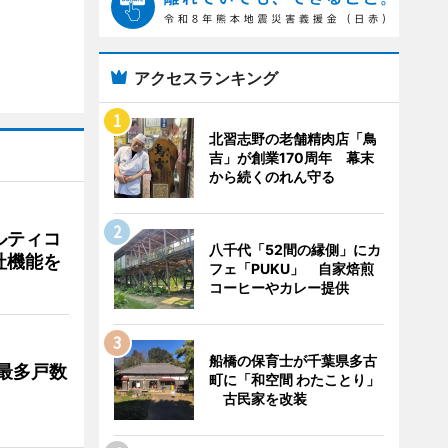
アクセスランキング
北習志野の老舗精肉店「鳥
吉」が創業170周年 幕末
から続くのれん守る
ルティコ
八千代「52間の縁側」にカ
社機能を
フェ「PUKU」 自家焙煎
コーヒーやカレー提供
船橋の保育士が千葉県多古
最多戸数
町に「和空間 わたことり」
古民家を改装