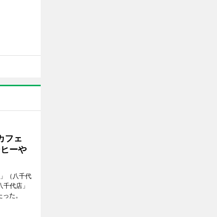
カフェ
ーヒーや
側」（八千代
八千代店」
たった。