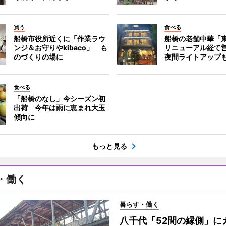
買う
食べる
船橋市役所近くに「作業ラウ
船橋の老舗中華「
ンジ＆お守りやkibaco」 も
リニューアル経て
のづくりの場に
夜間ライトアップ
食べる
「船橋のなし」今シーズン初
出荷 今年は雨に恵まれ大玉
傾向に
もっと見る
・働く
暮らす・働く
八千代「52間の縁側」に