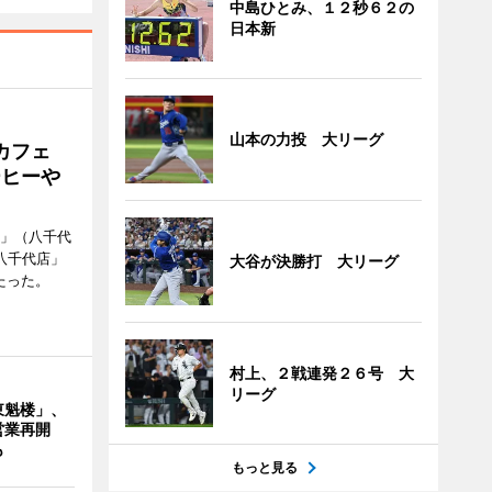
中島ひとみ、１２秒６２の
日本新
山本の力投 大リーグ
カフェ
ーヒーや
側」（八千代
八千代店」
大谷が決勝打 大リーグ
たった。
村上、２戦連発２６号 大
リーグ
東魁楼」、
営業再開
も
もっと見る