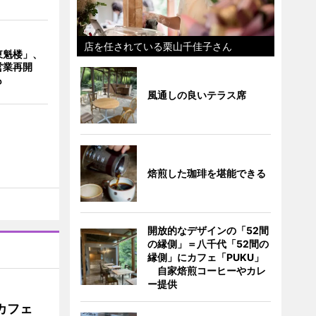
店を任されている栗山千佳子さん
東魁楼」、
営業再開
も
風通しの良いテラス席
焙煎した珈琲を堪能できる
開放的なデザインの「52間
の縁側」＝八千代「52間の
縁側」にカフェ「PUKU」
自家焙煎コーヒーやカレ
ー提供
カフェ