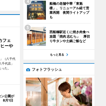
船橋の老舗中華「東魁
楼」、リニューアル経て営
業再開 夜間ライトアップ
も
西船橋駅近くに焼き肉食べ
放題「焼肉 志むら」 厚切
カフェ
り牛タンや土鍋ご飯など
ーヒーや
もっと見る
側」（八千代
八千代店」
たった。
フォトフラッシュ
セン公園が
 8月1日