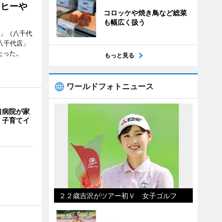
ーヒーや
コロッケや焼き鳥など総菜
も幅広く扱う
側」（八千代
八千代店」
たった。
もっと見る
ワールドフォトニュース
口病院が家
 子育てイ
２２歳吉沢がツアー初Ｖ 女子ゴルフ