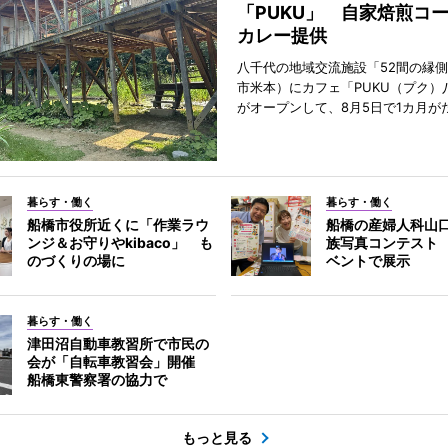
「PUKU」 自家焙煎コ
カレー提供
八千代の地域交流施設「52間の縁
市米本）にカフェ「PUKU（プク）
がオープンして、8月5日で1カ月が
暮らす・働く
暮らす・働く
船橋市役所近くに「作業ラウ
船橋の産婦人科山
ンジ＆お守りやkibaco」 も
族写真コンテスト
のづくりの場に
ベントで展示
暮らす・働く
津田沼自動車教習所で市民の
会が「自転車教習会」開催
船橋東警察署の協力で
もっと見る