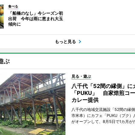
食べる
「船橋のなし」今シーズン初
出荷 今年は雨に恵まれ大玉
傾向に
もっと見る
遊ぶ
見る・遊ぶ
八千代「52間の縁側」に
「PUKU」 自家焙煎コ
カレー提供
八千代の地域交流施設「52間の縁
市米本）にカフェ「PUKU（プク）
がオープンして、8月5日で1カ月が