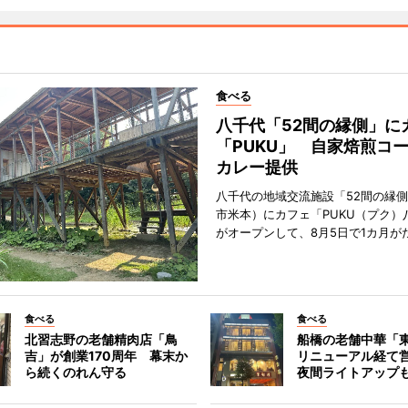
食べる
八千代「52間の縁側」に
「PUKU」 自家焙煎コ
カレー提供
八千代の地域交流施設「52間の縁
市米本）にカフェ「PUKU（プク）
がオープンして、8月5日で1カ月が
食べる
食べる
北習志野の老舗精肉店「鳥
船橋の老舗中華「
吉」が創業170周年 幕末か
リニューアル経て
ら続くのれん守る
夜間ライトアップ