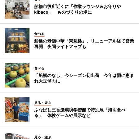
船橋市役所近くに「作業ラウンジ＆お守りや
kibaco」 ものづくりの場に
食べる
船橋の老舗中華「東魁楼」、リニューアル経て営業
再開 夜間ライトアップも
食べる
「船橋のなし」今シーズン初出荷 今年は雨に恵ま
れ大玉傾向に
見る・遊ぶ
ふなばし三番瀬環境学習館で特別展「海を食べ
る」 体験ゲームや展示など
見る・遊ぶ