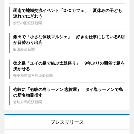
函南で地域交流イベント「D-Cカフェ」 夏休みの子ども
連れでにぎわう
伊豆の国経済新聞
飯田で「小さな体験マルシェ」 好きを仕事にしている6店
が日替わり出店
飯田経済新聞
徳之島「ユイの島で結ぶ太鼓祭り」 9年ぶりの開催で島を
沸かせる
奄美群島南三島経済新聞
壱岐に「壱岐の島ラーメン 志賀屋」 タイ塩ラーメンで島
の新名物目指す
壱岐対馬経済新聞
プレスリリース