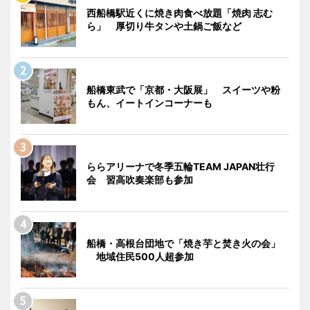
西船橋駅近くに焼き肉食べ放題「焼肉 志む
ら」 厚切り牛タンや土鍋ご飯など
船橋東武で「京都・大阪展」 スイーツや粉
もん、イートインコーナーも
ららアリーナで冬季五輪TEAM JAPAN壮行
会 習高吹奏楽部も参加
船橋・高根台団地で「焼き芋と焚き火の会」
地域住民500人超参加