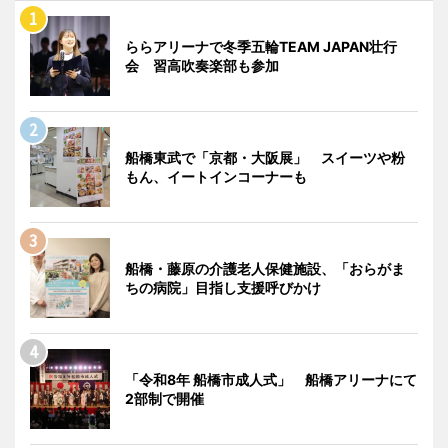
ららアリーナで冬季五輪TEAM JAPAN壮行
会 習高吹奏楽部も参加
船橋東武で「京都・大阪展」 スイーツや粉
もん、イートインコーナーも
船橋・藤原の介護老人保健施設、「おらがま
ちの病院」目指し支援呼びかけ
「令和8年 船橋市成人式」 船橋アリーナにて
2部制で開催