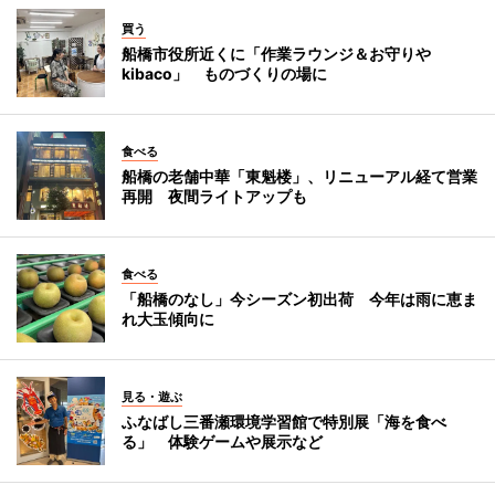
買う
船橋市役所近くに「作業ラウンジ＆お守りや
kibaco」 ものづくりの場に
食べる
船橋の老舗中華「東魁楼」、リニューアル経て営業
再開 夜間ライトアップも
食べる
「船橋のなし」今シーズン初出荷 今年は雨に恵ま
れ大玉傾向に
見る・遊ぶ
ふなばし三番瀬環境学習館で特別展「海を食べ
る」 体験ゲームや展示など