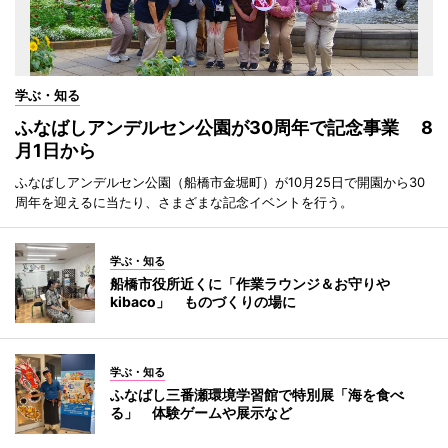
学ぶ・知る
ふなばしアンデルセン公園が30周年で記念事業 8
月1日から
ふなばしアンデルセン公園（船橋市金堀町）が10月25日で開園から30
周年を迎えるに当たり、さまざまな記念イベントを行う。
学ぶ・知る
船橋市役所近くに「作業ラウンジ＆お守りや
kibaco」 ものづくりの場に
学ぶ・知る
ふなばし三番瀬環境学習館で特別展「海を食べ
る」 体験ゲームや展示など