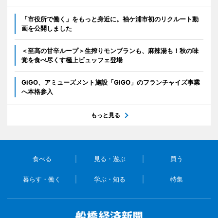
「市役所で働く」をもっと身近に。袖ケ浦市初のリクルート動
画を公開しました
＜至高の甘辛ループ＞生搾りモンブランも、麻辣湯も！秋の味
覚を食べ尽くす極上ビュッフェ登場
GiGO、アミューズメント施設「GiGO」のフランチャイズ事業
へ本格参入
もっと見る
食べる
見る・遊ぶ
買う
暮らす・働く
学ぶ・知る
特集