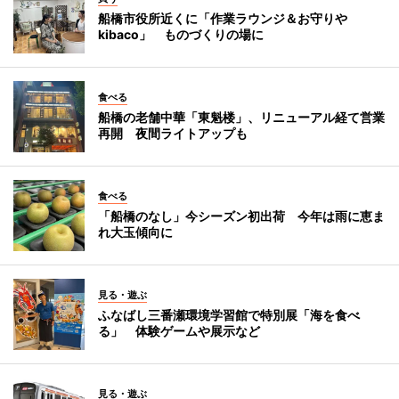
船橋市役所近くに「作業ラウンジ＆お守りや
kibaco」 ものづくりの場に
食べる
船橋の老舗中華「東魁楼」、リニューアル経て営業
再開 夜間ライトアップも
食べる
「船橋のなし」今シーズン初出荷 今年は雨に恵ま
れ大玉傾向に
見る・遊ぶ
ふなばし三番瀬環境学習館で特別展「海を食べ
る」 体験ゲームや展示など
見る・遊ぶ