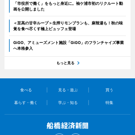
「市役所で働く」をもっと身近に。袖ケ浦市初のリクルート動
画を公開しました
＜至高の甘辛ループ＞生搾りモンブランも、麻辣湯も！秋の味
覚を食べ尽くす極上ビュッフェ登場
GiGO、アミューズメント施設「GiGO」のフランチャイズ事業
へ本格参入
もっと見る
食べる
見る・遊ぶ
買う
暮らす・働く
学ぶ・知る
特集