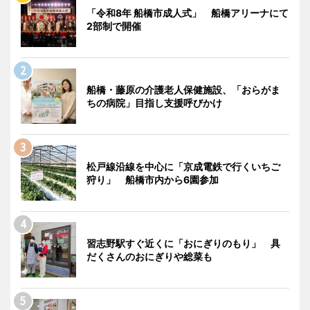
「令和8年 船橋市成人式」 船橋アリーナにて
2部制で開催
船橋・藤原の介護老人保健施設、「おらがま
ちの病院」目指し支援呼びかけ
松戸線沿線を中心に「京成電鉄で行くいちご
狩り」 船橋市内から6園参加
習志野駅すぐ近くに「おにぎりのもり」 具
だくさんのおにぎりや総菜も