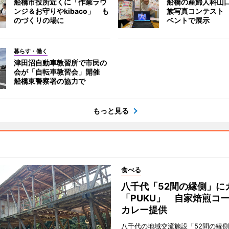
船橋市役所近くに「作業ラウ
船橋の産婦人科山
ンジ＆お守りやkibaco」 も
族写真コンテスト
のづくりの場に
ベントで展示
暮らす・働く
津田沼自動車教習所で市民の
会が「自転車教習会」開催
船橋東警察署の協力で
もっと見る
食べる
八千代「52間の縁側」に
「PUKU」 自家焙煎コ
カレー提供
八千代の地域交流施設「52間の縁