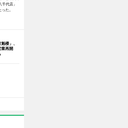
八千代店」
たった。
東魁楼」、
営業再開
も