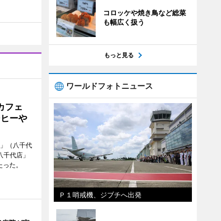
コロッケや焼き鳥など総菜
も幅広く扱う
もっと見る
ワールドフォトニュース
カフェ
ーヒーや
側」（八千代
八千代店」
たった。
Ｐ１哨戒機、ジブチへ出発