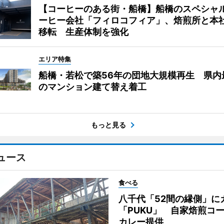
【コーヒーのある街・船橋】船橋のスペシャ
ーヒー会社「フィロコフィア」、焙煎所と本
移転 生産体制を強化
エリア特集
船橋・若松で築56年の団地大規模再生 県内
のマンション建て替え着工
もっと見る
ュース
食べる
八千代「52間の縁側」に
「PUKU」 自家焙煎コ
カレー提供