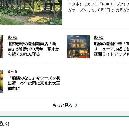
市米本）にカフェ「PUKU（プク）
がオープンして、8月5日で1カ月が
食べる
食べる
北習志野の老舗精肉店「鳥
船橋の老舗中華「
吉」が創業170周年 幕末か
リニューアル経て
ら続くのれん守る
夜間ライトアップ
食べる
「船橋のなし」今シーズン初
出荷 今年は雨に恵まれ大玉
傾向に
もっと見る
遊ぶ