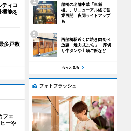
船橋の老舗中華「東魁
ルティコ
楼」、リニューアル経て営
社機能を
業再開 夜間ライトアップ
も
西船橋駅近くに焼き肉食べ
最多戸数
放題「焼肉 志むら」 厚切
り牛タンや土鍋ご飯など
もっと見る
フォトフラッシュ
カフェ
ーヒーや