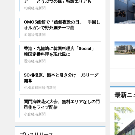
ア 「どうぶつの森」特設エリアも
札幌経済新聞
OMO5函館で「函館夜景の日」 手回し
オルガンで野外劇テーマ曲
函館経済新聞
香港・九龍塘に韓国料理店「Social」
韓国定番料理を現代風に
香港経済新聞
SC相模原、熊本と引き分け J3リーグ
開幕
相模原町田経済新聞
最新ニ
関門海峡花火大会、無料エリアなしの門
司側をライブ配信
小倉経済新聞
プレスリリース