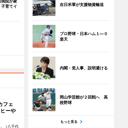
口病院が家
在日米軍が支援物資輸送
 子育てイ
プロ野球・日本ハム１―０
楽天
内閣・党人事、説明避ける
岡山学芸館が２回戦へ 高
校野球
カフェ
ーヒーや
もっと見る
側」（八千代