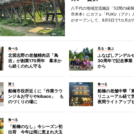
八千代の地域交流施設「52間の縁
市米本）にカフェ「PUKU（プク）
がオープンして、8月5日で1カ月が
食べる
見る・遊ぶ
北習志野の老舗精肉店「鳥
ふなばしアンデル
吉」が創業170周年 幕末か
30周年で記念事業
ら続くのれん守る
から
買う
食べる
船橋市役所近くに「作業ラウ
船橋の老舗中華「
ンジ＆お守りやkibaco」 も
リニューアル経て
のづくりの場に
夜間ライトアップ
食べる
「船橋のなし」今シーズン初
出荷 今年は雨に恵まれ大玉