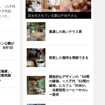
側」（八千代
八千代店」
店を任されている栗山千佳子さん
たった。
風通しの良いテラス席
セン公園が
 8月1日
焙煎した珈琲を堪能できる
東魁楼」、
営業再開
開放的なデザインの「52間
も
の縁側」＝八千代「52間の
縁側」にカフェ「PUKU」
自家焙煎コーヒーやカレ
ー提供