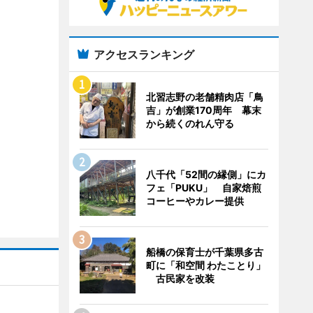
アクセスランキング
北習志野の老舗精肉店「鳥
吉」が創業170周年 幕末
から続くのれん守る
八千代「52間の縁側」にカ
フェ「PUKU」 自家焙煎
コーヒーやカレー提供
船橋の保育士が千葉県多古
町に「和空間 わたことり」
古民家を改装