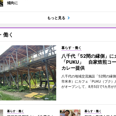
傾向に
もっと見る
・働く
暮らす・働く
八千代「52間の縁側」に
「PUKU」 自家焙煎コ
カレー提供
八千代の地域交流施設「52間の縁
市米本）にカフェ「PUKU（プク）
がオープンして、8月5日で1カ月が
暮らす・働く
暮らす・働く