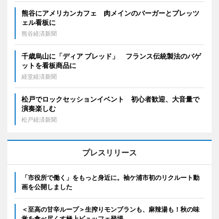
熊谷にアメリカンカフェ 肉メインのバーガーとプレッツ
ェル看板に
熊谷経済新聞
千歳烏山に「ディア ブレッド」 フランス伝統製法のバゲ
ットを看板商品に
経堂経済新聞
松戸でロックセッションイベント 初心者歓迎、大音量で
演奏楽しむ
松戸経済新聞
プレスリリース
「市役所で働く」をもっと身近に。袖ケ浦市初のリクルート動
画を公開しました
＜至高の甘辛ループ＞生搾りモンブランも、麻辣湯も！秋の味
覚を食べ尽くす極上ビュッフェ登場