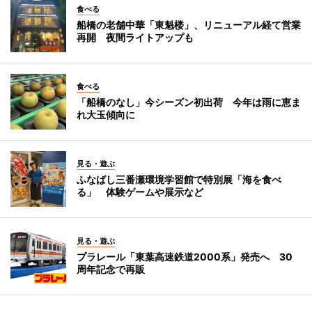
食べる
船橋の老舗中華「東魁楼」、リニューアル経て営業
再開 夜間ライトアップも
食べる
「船橋のなし」今シーズン初出荷 今年は雨に恵ま
れ大玉傾向に
見る・遊ぶ
ふなばし三番瀬環境学習館で特別展「海を食べ
る」 体験ゲームや展示など
見る・遊ぶ
プラレール「東葉高速鉄道2000系」発売へ 30
周年記念で再販