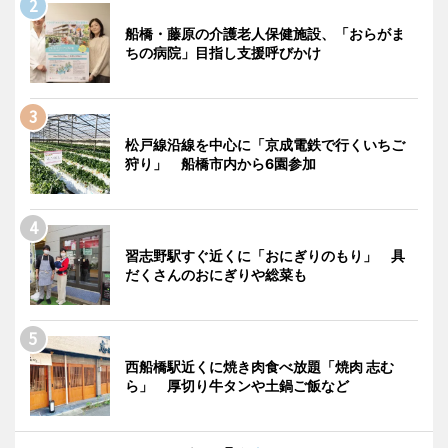
船橋・藤原の介護老人保健施設、「おらがま
ちの病院」目指し支援呼びかけ
松戸線沿線を中心に「京成電鉄で行くいちご
狩り」 船橋市内から6園参加
習志野駅すぐ近くに「おにぎりのもり」 具
だくさんのおにぎりや総菜も
西船橋駅近くに焼き肉食べ放題「焼肉 志む
ら」 厚切り牛タンや土鍋ご飯など