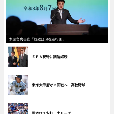
木原官房長官「拉致は現在進行形」
ＥＰＡ視野に議論継続
東海大甲府が２回戦へ 高校野球
岡本は１安打 大リーグ