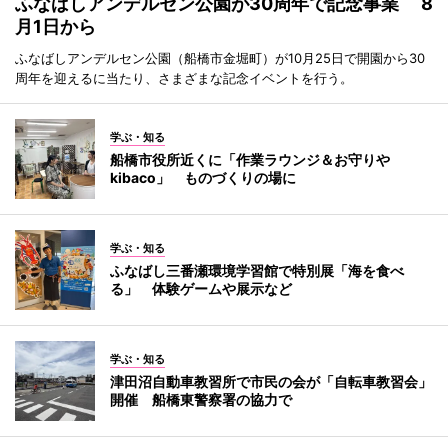
ふなばしアンデルセン公園が30周年で記念事業 8
月1日から
ふなばしアンデルセン公園（船橋市金堀町）が10月25日で開園から30
周年を迎えるに当たり、さまざまな記念イベントを行う。
学ぶ・知る
船橋市役所近くに「作業ラウンジ＆お守りや
kibaco」 ものづくりの場に
学ぶ・知る
ふなばし三番瀬環境学習館で特別展「海を食べ
る」 体験ゲームや展示など
学ぶ・知る
津田沼自動車教習所で市民の会が「自転車教習会」
開催 船橋東警察署の協力で