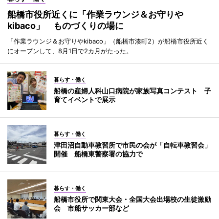
船橋市役所近くに「作業ラウンジ＆お守りや
kibaco」 ものづくりの場に
「作業ラウンジ＆お守りやkibaco」（船橋市湊町2）が船橋市役所近く
にオープンして、8月1日で2カ月がたった。
暮らす・働く
船橋の産婦人科山口病院が家族写真コンテスト 子
育てイベントで展示
暮らす・働く
津田沼自動車教習所で市民の会が「自転車教習会」
開催 船橋東警察署の協力で
暮らす・働く
船橋市役所で関東大会・全国大会出場校の生徒激励
会 市船サッカー部など